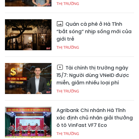
THỊ TRƯỜNG
Quán cà phê ở Hà Tĩnh
“bắt sóng” nhịp sống mới của
giới trẻ
THỊ TRƯỜNG
Tài chính thị trường ngày
15/7: Người dùng VNeID được
miễn, giảm nhiều loại phí
THỊ TRƯỜNG
Agribank Chi nhánh Hà Tĩnh
xác định chủ nhân giải thưởng
ô tô VinFast VF7 Eco
THỊ TRƯỜNG