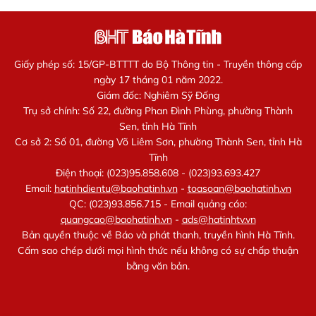
Giấy phép số: 15/GP-BTTTT do Bộ Thông tin - Truyền thông cấp
ngày 17 tháng 01 năm 2022.
Giám đốc: Nghiêm Sỹ Đống
Trụ sở chính: Số 22, đường Phan Đình Phùng, phường Thành
Sen, tỉnh Hà Tĩnh
Cơ sở 2: Số 01, đường Võ Liêm Sơn, phường Thành Sen, tỉnh Hà
Tĩnh
Điện thoại: (023)95.858.608 - (023)93.693.427
Email:
hatinhdientu@baohatinh.vn
-
toasoan@baohatinh.vn
QC: (023)93.856.715 - Email quảng cáo:
quangcao@baohatinh.vn
-
ads@hatinhtv.vn
Bản quyền thuộc về Báo và phát thanh, truyền hình Hà Tĩnh.
Cấm sao chép dưới mọi hình thức nếu không có sự chấp thuận
bằng văn bản.