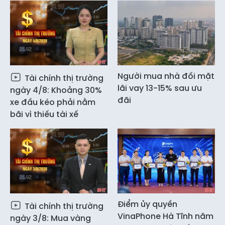
Người mua nhà đối mặt
Tài chính thị trường
lãi vay 13-15% sau ưu
ngày 4/8: Khoảng 30%
đãi
xe đầu kéo phải nằm
bãi vì thiếu tài xế
Điểm ủy quyền
Tài chính thị trường
VinaPhone Hà Tĩnh năm
ngày 3/8: Mua vàng