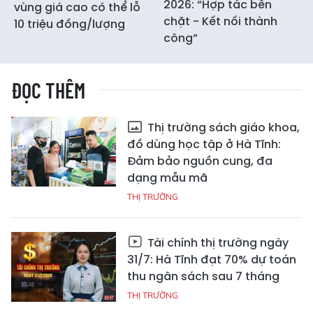
2026: “Hợp tác bền
vùng giá cao có thể lỗ
chặt - Kết nối thành
10 triệu đồng/lượng
công”
ĐỌC THÊM
Thị trường sách giáo khoa,
đồ dùng học tập ở Hà Tĩnh:
Đảm bảo nguồn cung, đa
dạng mẫu mã
THỊ TRƯỜNG
Tài chính thị trường ngày
31/7: Hà Tĩnh đạt 70% dự toán
thu ngân sách sau 7 tháng
THỊ TRƯỜNG