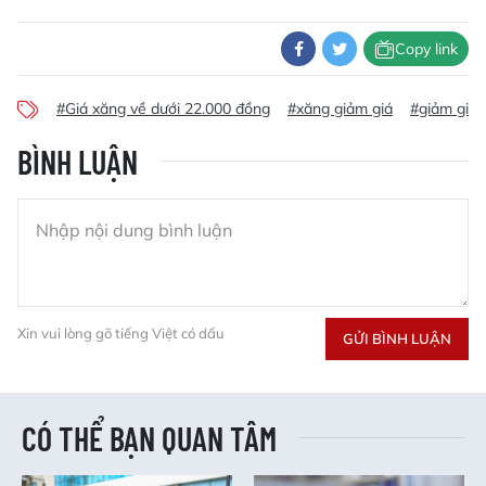
Copy link
#Giá xăng về dưới 22.000 đồng
#xăng giảm giá
#giảm giá 
BÌNH LUẬN
Xin vui lòng gõ tiếng Việt có dấu
GỬI BÌNH LUẬN
CÓ THỂ BẠN QUAN TÂM