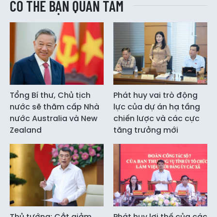
CÓ THỂ BẠN QUAN TÂM
Tổng Bí thư, Chủ tịch
Phát huy vai trò động
nước sẽ thăm cấp Nhà
lực của dự án hạ tầng
nước Australia và New
chiến lược và các cực
Zealand
tăng trưởng mới
Thủ tướng: Cắt giảm
Phát huy lợi thế của các