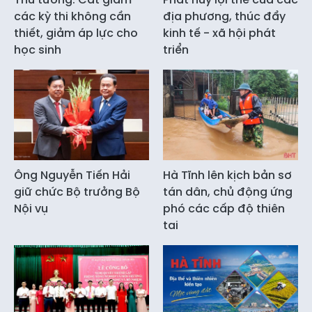
các kỳ thi không cần
địa phương, thúc đẩy
thiết, giảm áp lực cho
kinh tế - xã hội phát
học sinh
triển
Ông Nguyễn Tiến Hải
Hà Tĩnh lên kịch bản sơ
giữ chức Bộ trưởng Bộ
tán dân, chủ động ứng
Nội vụ
phó các cấp độ thiên
tai