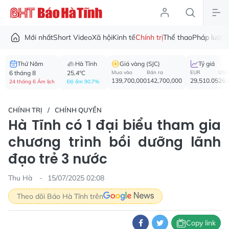
Mới nhất
Short Video
Xã hội
Kinh tế
Chính trị
Thể thao
Pháp luật
V
Thứ Năm
Hà Tĩnh
Giá vàng (SJC)
Tỷ giá
6 tháng 8
25.4°C
Mua vào
Bán ra
EUR
USD
139,700,000
142,700,000
29,510.05
26,
24 tháng 6 Âm lịch
Độ ẩm 90.7%
CHÍNH TRỊ
CHÍNH QUYỀN
Hà Tĩnh có 1 đại biểu tham gia
chương trình bồi dưỡng lãnh
đạo trẻ 3 nước
Thu Hà
15/07/2025 02:08
Theo dõi Báo Hà Tĩnh trên
Copy link