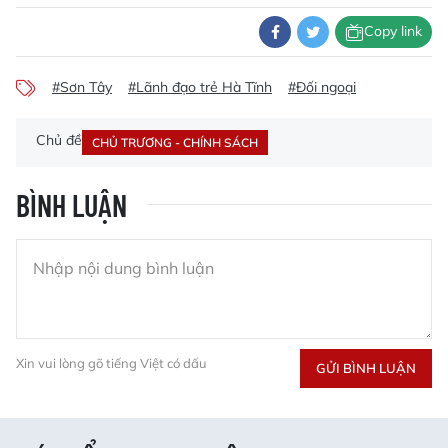
Copy link
#Sơn Tây
#Lãnh đạo trẻ Hà Tĩnh
#Đối ngoại
Chủ đề
CHỦ TRƯƠNG - CHÍNH SÁCH
BÌNH LUẬN
Xin vui lòng gõ tiếng Việt có dấu
GỬI BÌNH LUẬN