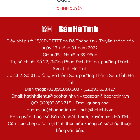
CHÍNH QUYỀN
Giấy phép số: 15/GP-BTTTT do Bộ Thông tin - Truyền thông cấp
ngày 17 tháng 01 năm 2022.
Giám đốc: Nghiêm Sỹ Đống
Trụ sở chính: Số 22, đường Phan Đình Phùng, phường Thành
Sen, tỉnh Hà Tĩnh
Cơ sở 2: Số 01, đường Võ Liêm Sơn, phường Thành Sen, tỉnh Hà
Tĩnh
Điện thoại: (023)95.858.608 - (023)93.693.427
Email:
hatinhdientu@baohatinh.vn
-
toasoan@baohatinh.vn
QC: (023)93.856.715 - Email quảng cáo:
quangcao@baohatinh.vn
-
ads@hatinhtv.vn
Bản quyền thuộc về Báo và phát thanh, truyền hình Hà Tĩnh.
Cấm sao chép dưới mọi hình thức nếu không có sự chấp thuận
bằng văn bản.