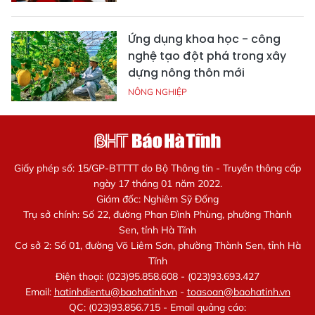
Ứng dụng khoa học - công
nghệ tạo đột phá trong xây
dựng nông thôn mới
NÔNG NGHIỆP
Giấy phép số: 15/GP-BTTTT do Bộ Thông tin - Truyền thông cấp
ngày 17 tháng 01 năm 2022.
Giám đốc: Nghiêm Sỹ Đống
Trụ sở chính: Số 22, đường Phan Đình Phùng, phường Thành
Sen, tỉnh Hà Tĩnh
Cơ sở 2: Số 01, đường Võ Liêm Sơn, phường Thành Sen, tỉnh Hà
Tĩnh
Điện thoại: (023)95.858.608 - (023)93.693.427
Email:
hatinhdientu@baohatinh.vn
-
toasoan@baohatinh.vn
QC: (023)93.856.715 - Email quảng cáo: