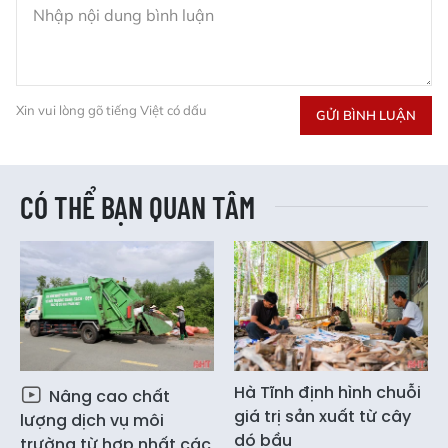
Xin vui lòng gõ tiếng Việt có dấu
GỬI BÌNH LUẬN
CÓ THỂ BẠN QUAN TÂM
Hà Tĩnh định hình chuỗi
Nâng cao chất
giá trị sản xuất từ cây
lượng dịch vụ môi
dó bầu
trường từ hợp nhất các