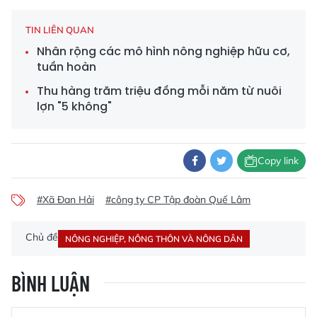
TIN LIÊN QUAN
Nhân rộng các mô hình nông nghiệp hữu cơ,
tuần hoàn
Thu hàng trăm triệu đồng mỗi năm từ nuôi
lợn "5 không"
Copy link
#Xã Đan Hải
#công ty CP Tập đoàn Quế Lâm
Chủ đề
NÔNG NGHIỆP, NÔNG THÔN VÀ NÔNG DÂN
BÌNH LUẬN