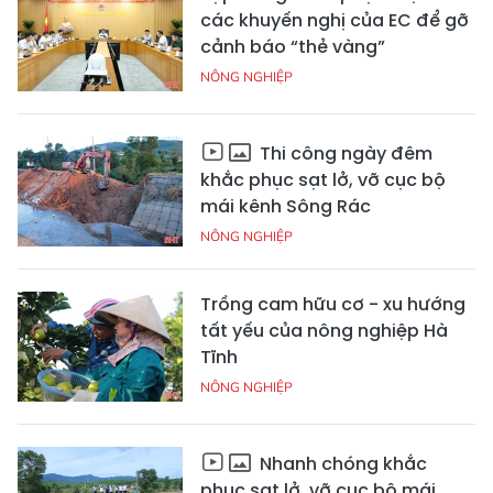
các khuyến nghị của EC để gỡ
cảnh báo “thẻ vàng”
NÔNG NGHIỆP
Thi công ngày đêm
khắc phục sạt lở, vỡ cục bộ
mái kênh Sông Rác
NÔNG NGHIỆP
Trồng cam hữu cơ - xu hướng
tất yếu của nông nghiệp Hà
Tĩnh
NÔNG NGHIỆP
Nhanh chóng khắc
phục sạt lở, vỡ cục bộ mái