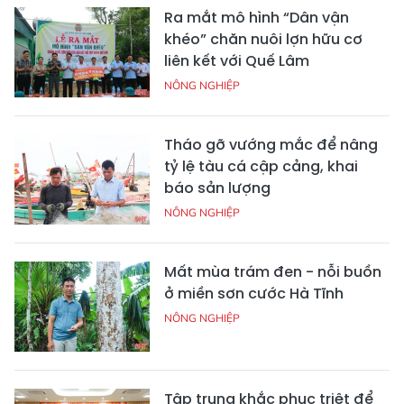
Ra mắt mô hình “Dân vận
khéo” chăn nuôi lợn hữu cơ
liên kết với Quế Lâm
NÔNG NGHIỆP
Tháo gỡ vướng mắc để nâng
tỷ lệ tàu cá cập cảng, khai
báo sản lượng
NÔNG NGHIỆP
Mất mùa trám đen - nỗi buồn
ở miền sơn cước Hà Tĩnh
NÔNG NGHIỆP
Tập trung khắc phục triệt để