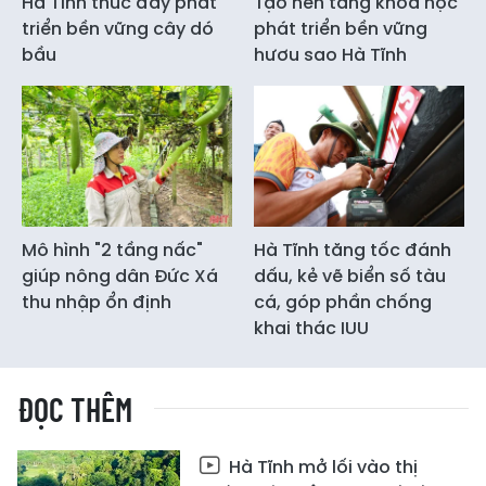
Hà Tĩnh thúc đẩy phát
Tạo nền tảng khoa học
triển bền vững cây dó
phát triển bền vững
bầu
hươu sao Hà Tĩnh
Mô hình "2 tầng nấc"
Hà Tĩnh tăng tốc đánh
giúp nông dân Đức Xá
dấu, kẻ vẽ biển số tàu
thu nhập ổn định
cá, góp phần chống
khai thác IUU
ĐỌC THÊM
Hà Tĩnh mở lối vào thị