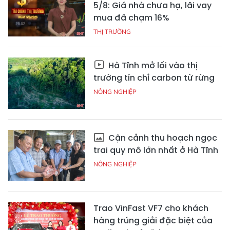
5/8: Giá nhà chưa hạ, lãi vay
mua đã chạm 16%
THỊ TRƯỜNG
Hà Tĩnh mở lối vào thị
trường tín chỉ carbon từ rừng
NÔNG NGHIỆP
Cận cảnh thu hoạch ngọc
trai quy mô lớn nhất ở Hà Tĩnh
NÔNG NGHIỆP
Trao VinFast VF7 cho khách
hàng trúng giải đặc biệt của