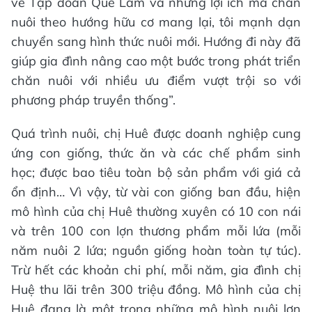
về Tập đoàn Quế Lâm và những lợi ích mà chăn
nuôi theo hướng hữu cơ mang lại, tôi mạnh dạn
chuyển sang hình thức nuôi mới. Hướng đi này đã
giúp gia đình nâng cao một bước trong phát triển
chăn nuôi với nhiều ưu điểm vượt trội so với
phương pháp truyền thống”.
Quá trình nuôi, chị Huê được doanh nghiệp cung
ứng con giống, thức ăn và các chế phẩm sinh
học; được bao tiêu toàn bộ sản phẩm với giá cả
ổn định… Vì vậy, từ vài con giống ban đầu, hiện
mô hình của chị Huê thường xuyên có 10 con nái
và trên 100 con lợn thương phẩm mỗi lứa (mỗi
năm nuôi 2 lứa; nguồn giống hoàn toàn tự túc).
Trừ hết các khoản chi phí, mỗi năm, gia đình chị
Huệ thu lãi trên 300 triệu đồng. Mô hình của chị
Huê đang là một trong những mô hình nuôi lợn