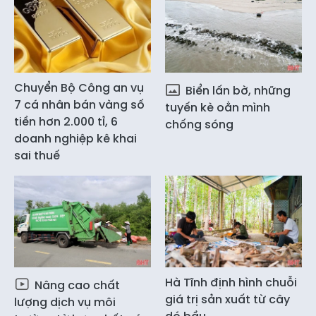
Chuyển Bộ Công an vụ
Biển lấn bờ, những
7 cá nhân bán vàng số
tuyến kè oằn mình
tiền hơn 2.000 tỉ, 6
chống sóng
doanh nghiệp kê khai
sai thuế
Hà Tĩnh định hình chuỗi
Nâng cao chất
giá trị sản xuất từ cây
lượng dịch vụ môi