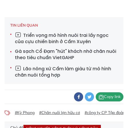
TIN LIÊN QUAN
Triển vọng mô hình nuôi trai lấy ngọc
của cựu chiến binh ở Cẩm Xuyên
Gà sạch Cổ Đạm "hút" khách nhờ chăn nuôi
theo tiêu chuẩn VietGAHP
Lão nông xứ Cẩm làm giàu từ mô hình
chăn nuôi tổng hợp
Copy link
#Kỳ Phong
#Chăn nuôi lợn hữu cơ
#công ty CP Tập đoàn
Chủ đề