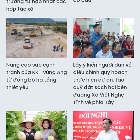
dó bầu
trường từ hợp nhất các
hợp tác xã
Nâng cao sức cạnh
Lấy ý kiến người dân về
tranh của KKT Vũng Áng
điều chỉnh quy hoạch
từ đồng bộ hạ tầng
thực hiện dự án, tạo
thiết yếu
quỹ đất sạch hai bên
đường Xô Viết Nghệ
Tĩnh về phía Tây