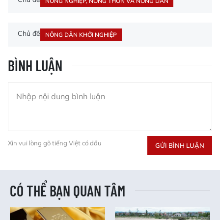
NÔNG NGHIỆP, NÔNG THÔN VÀ NÔNG DÂN
Chủ đề
NÔNG DÂN KHỞI NGHIỆP
BÌNH LUẬN
Xin vui lòng gõ tiếng Việt có dấu
GỬI BÌNH LUẬN
CÓ THỂ BẠN QUAN TÂM