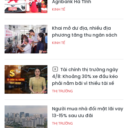
Agribank Hà Tĩnh
KINH TẾ
Khai mở dư địa, nhiều địa
phương tăng thu ngân sách
KINH TẾ
Tài chính thị trường ngày
4/8: Khoảng 30% xe đầu kéo
phải nằm bãi vì thiếu tài xế
THỊ TRƯỜNG
Người mua nhà đối mặt lãi vay
13-15% sau ưu đãi
THỊ TRƯỜNG