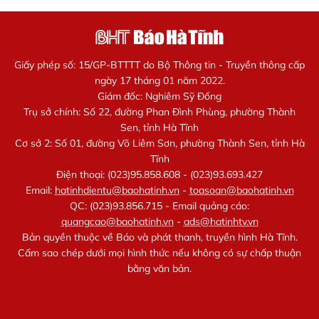
Giấy phép số: 15/GP-BTTTT do Bộ Thông tin - Truyền thông cấp
ngày 17 tháng 01 năm 2022.
Giám đốc: Nghiêm Sỹ Đống
Trụ sở chính: Số 22, đường Phan Đình Phùng, phường Thành
Sen, tỉnh Hà Tĩnh
Cơ sở 2: Số 01, đường Võ Liêm Sơn, phường Thành Sen, tỉnh Hà
Tĩnh
Điện thoại: (023)95.858.608 - (023)93.693.427
Email:
hatinhdientu@baohatinh.vn
-
toasoan@baohatinh.vn
QC: (023)93.856.715 - Email quảng cáo:
quangcao@baohatinh.vn
-
ads@hatinhtv.vn
Bản quyền thuộc về Báo và phát thanh, truyền hình Hà Tĩnh.
Cấm sao chép dưới mọi hình thức nếu không có sự chấp thuận
bằng văn bản.