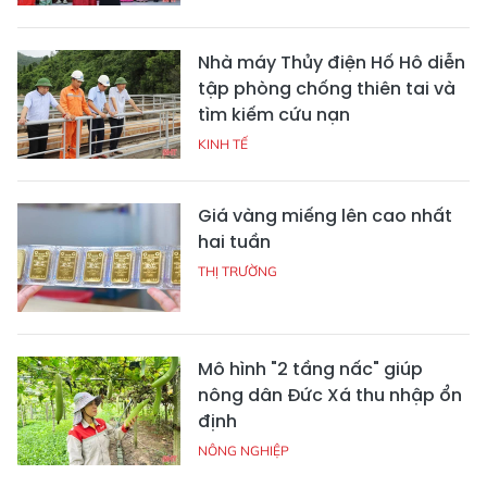
Nhà máy Thủy điện Hố Hô diễn
tập phòng chống thiên tai và
tìm kiếm cứu nạn
KINH TẾ
Giá vàng miếng lên cao nhất
hai tuần
THỊ TRƯỜNG
Mô hình "2 tầng nấc" giúp
nông dân Đức Xá thu nhập ổn
định
NÔNG NGHIỆP