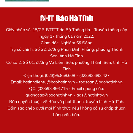
Giấy phép số: 15/GP-BTTTT do Bộ Thông tin - Truyền thông cấp
ngày 17 tháng 01 năm 2022.
Giám đốc: Nghiêm Sỹ Đống
Trụ sở chính: Số 22, đường Phan Đình Phùng, phường Thành
Sen, tỉnh Hà Tĩnh
Cơ sở 2: Số 01, đường Võ Liêm Sơn, phường Thành Sen, tỉnh Hà
Tĩnh
Điện thoại: (023)95.858.608 - (023)93.693.427
Email:
hatinhdientu@baohatinh.vn
-
toasoan@baohatinh.vn
QC: (023)93.856.715 - Email quảng cáo:
quangcao@baohatinh.vn
-
ads@hatinhtv.vn
Bản quyền thuộc về Báo và phát thanh, truyền hình Hà Tĩnh.
Cấm sao chép dưới mọi hình thức nếu không có sự chấp thuận
bằng văn bản.