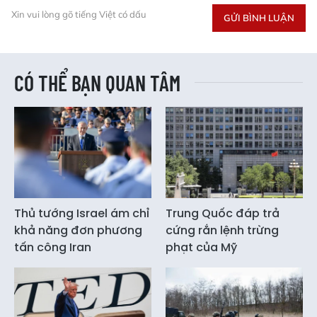
Xin vui lòng gõ tiếng Việt có dấu
GỬI BÌNH LUẬN
CÓ THỂ BẠN QUAN TÂM
Thủ tướng Israel ám chỉ
Trung Quốc đáp trả
khả năng đơn phương
cứng rắn lệnh trừng
tấn công Iran
phạt của Mỹ