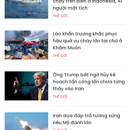
cháy trên biển ở Indonesia, 41
người mất tích
THẾ GIỚI
Lào khẩn trương khắc phục
hậu quả vụ cháy lớn tại chợ ở
Khăm Muồn
THẾ GIỚI
Ông Trump bất ngờ hủy kế
hoạch tấn công lớn chưa từng
thấy vào Iran
THẾ GIỚI
Iran dọa đáp trả tương xứng
nếu Mỹ đánh lớn