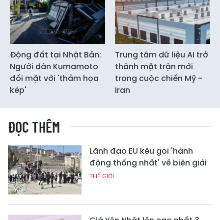
Động đất tại Nhật Bản:
Trung tâm dữ liệu AI trở
Người dân Kumamoto
thành mặt trận mới
đối mặt với 'thảm họa
trong cuộc chiến Mỹ -
kép'
Iran
ĐỌC THÊM
Lãnh đạo EU kêu gọi 'hành
động thống nhất' về biên giới
THẾ GIỚI