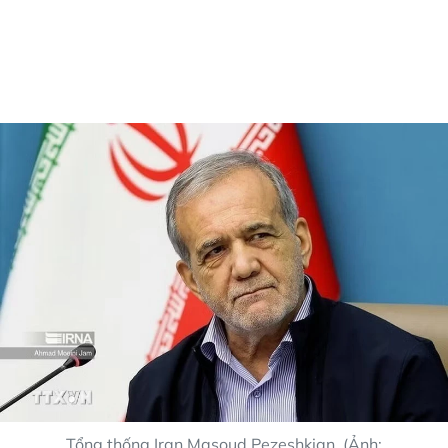
Tổng thống Iran Masoud Pezeshkian. (Ảnh: