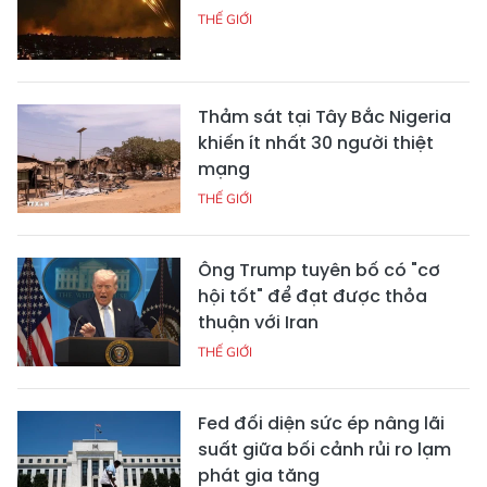
THẾ GIỚI
Thảm sát tại Tây Bắc Nigeria
khiến ít nhất 30 người thiệt
mạng
THẾ GIỚI
Ông Trump tuyên bố có "cơ
hội tốt" để đạt được thỏa
thuận với Iran
THẾ GIỚI
Fed đối diện sức ép nâng lãi
suất giữa bối cảnh rủi ro lạm
phát gia tăng