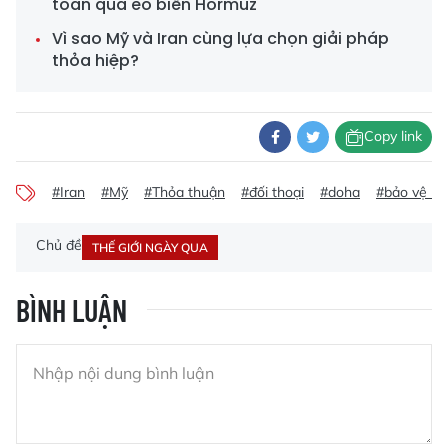
toàn qua eo biển Hormuz
Vì sao Mỹ và Iran cùng lựa chọn giải pháp
thỏa hiệp?
Copy link
#Iran
#Mỹ
#Thỏa thuận
#đối thoại
#doha
#bảo vệ lợi
Chủ đề
THẾ GIỚI NGÀY QUA
BÌNH LUẬN