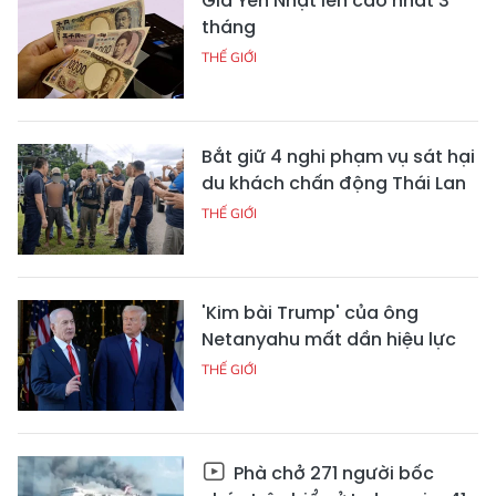
Giá Yên Nhật lên cao nhất 3
tháng
THẾ GIỚI
Bắt giữ 4 nghi phạm vụ sát hại
du khách chấn động Thái Lan
THẾ GIỚI
'Kim bài Trump' của ông
Netanyahu mất dần hiệu lực
THẾ GIỚI
Phà chở 271 người bốc