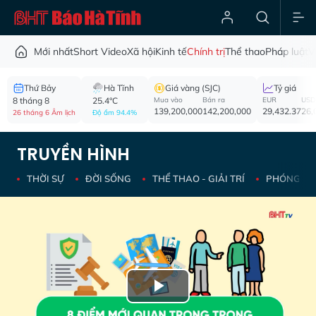
Mới nhất
Short Video
Xã hội
Kinh tế
Chính trị
Thể thao
Pháp luật
V
Thứ Bảy
Hà Tĩnh
Giá vàng (SJC)
Tỷ giá
8 tháng 8
25.4°C
Mua vào
Bán ra
EUR
USD
139,200,000
142,200,000
29,432.37
26,
26 tháng 6 Âm lịch
Độ ẩm 94.4%
TRUYỀN HÌNH
THỜI SỰ
ĐỜI SỐNG
THỂ THAO - GIẢI TRÍ
PHÓNG SỰ 
Play