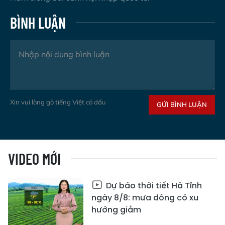
BÌNH LUẬN
Xin vui lòng gõ tiếng Việt có dấu
GỬI BÌNH LUẬN
VIDEO MỚI
Dự báo thời tiết Hà Tĩnh
ngày 8/8: mưa dông có xu
hướng giảm