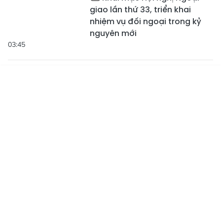
giao lần thứ 33, triển khai
nhiệm vụ đối ngoại trong kỷ
nguyên mới
03:45
Nâng cao hiệu quả công
tác tuyên truyền từ chuyển đổi
Tin mới
Emagazine
Truyền hình
Podcast
số
01:58
Thêm hy vọng cho bệnh
nhân ung thư tại Hà Tĩnh
02:14