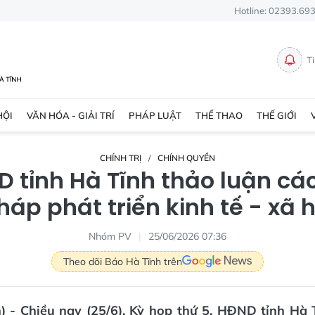
Hotline: 02393.69
T
HỘI
VĂN HÓA - GIẢI TRÍ
PHÁP LUẬT
THỂ THAO
THẾ GIỚI
CHÍNH TRỊ
CHÍNH QUYỀN
 tỉnh Hà Tĩnh thảo luận các
háp phát triển kinh tế - xã h
Nhóm PV
25/06/2026 07:36
Theo dõi Báo Hà Tĩnh trên
n) - Chiều nay (25/6), Kỳ họp thứ 5, HĐND tỉnh Hà 