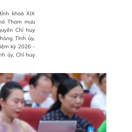
ỉnh khoá XIX
Phó Tham mưu
guyên Chỉ huy
hòng Tỉnh ủy,
iệm kỳ 2026 -
h ủy, Chỉ huy