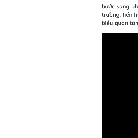
bước sang ph
trường, tiến h
biểu quan tâ
Ẻ