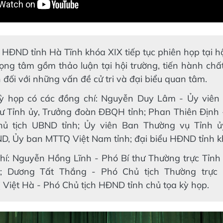
 HĐND tỉnh Hà Tĩnh khóa XIX tiếp tục phiên họp tại hộ
ọng tâm gồm thảo luận tại hội trường, tiến hành chấ
n đối với những vấn đề cử tri và đại biểu quan tâm.
ỳ họp có các đồng chí: Nguyễn Duy Lâm - Ủy viên
hư Tỉnh ủy, Trưởng đoàn ĐBQH tỉnh; Phan Thiên Định 
hủ tịch UBND tỉnh; Ủy viên Ban Thường vụ Tỉnh ủ
, Ủy ban MTTQ Việt Nam tỉnh; đại biểu HĐND tỉnh k
hí: Nguyễn Hồng Lĩnh - Phó Bí thư Thường trực Tỉnh 
; Dương Tất Thắng - Phó Chủ tịch Thường trực 
 Việt Hà - Phó Chủ tịch HĐND tỉnh chủ tọa kỳ họp.