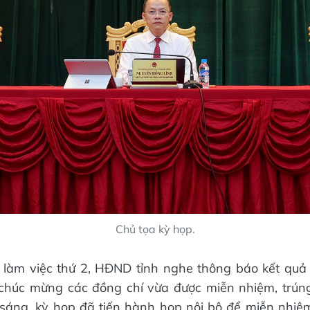
Chủ tọa kỳ họp.
 làm việc thứ 2, HĐND tỉnh nghe thông báo kết quả 
chúc mừng các đồng chí vừa được miễn nhiệm, trúng
 sáng, kỳ họp đã tiến hành họp nội bộ để miễn nhiệ