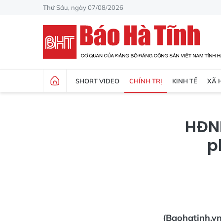
Thứ Sáu, ngày 07/08/2026
SHORT VIDEO
CHÍNH TRỊ
KINH TẾ
XÃ 
HĐND
p
(Baohatinh.v