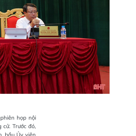
phiên họp nội
 cử. Trước đó,
m, bầu Ủy viên