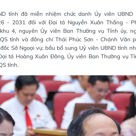
ND tỉnh đã miễn nhiệm chức danh Ủy viên UBND t
26 - 2031 đối với Đại tá Nguyễn Xuân Thắng - 
khu 4, nguyên Ủy viên Ban Thường vụ Tỉnh ủy, n
QS tỉnh và đồng chí Thái Phúc Sơn - Chánh Văn p
đốc Sở Ngoại vụ; bầu bổ sung Uỷ viên UBND tỉnh nh
 Đại tá Hoàng Xuân Đông, Ủy viên Ban Thường vụ Tỉn
S tỉnh.