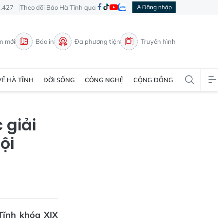
3.427
Theo dõi Báo Hà Tĩnh qua
Đăng nhập
in mới
Báo in
Đa phương tiện
Truyền hình
VỀ HÀ TĨNH
ĐỜI SỐNG
CÔNG NGHỆ
CỘNG ĐỒNG
 giải
ội
Tĩnh khóa XIX