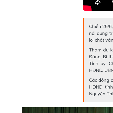
Chiều 25/6,
nội dung tr
lời chất vấ
Tham dự k
Đảng, Bí t
Tỉnh ủy, C
HĐND, UBND
Các đồng c
HĐND tỉnh
Nguyễn Thị