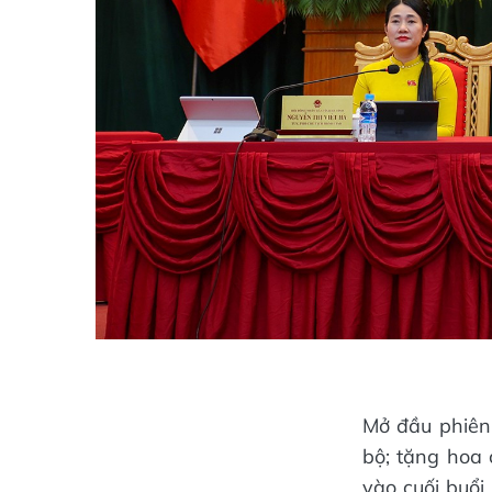
Mở đầu phiên
bộ; tặng hoa 
vào cuối buổi