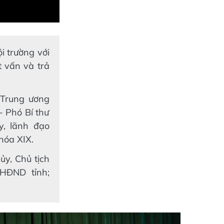
i trường với
t vấn và trả
 Trung ương
- Phó Bí thư
y, lãnh đạo
hóa XIX.
ủy, Chủ tịch
HĐND tỉnh;