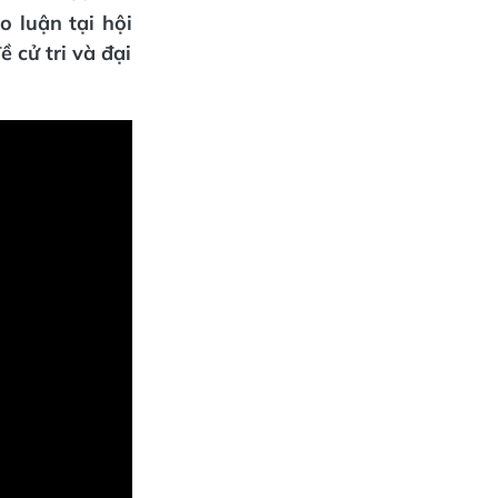
 luận tại hội
ề cử tri và đại