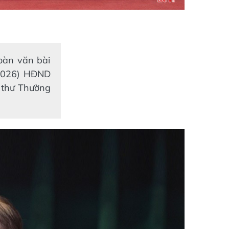
toàn văn bài
202
6
) HĐND
 thư Thường