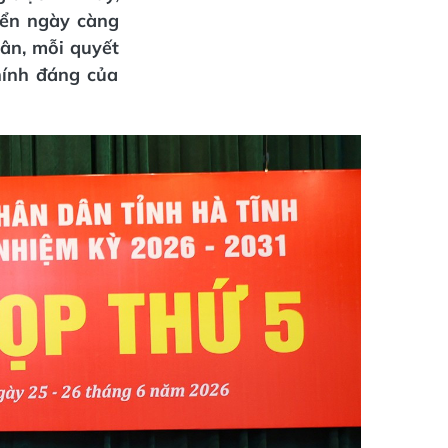
iển ngày càng
dân, mỗi quyết
hính đáng của