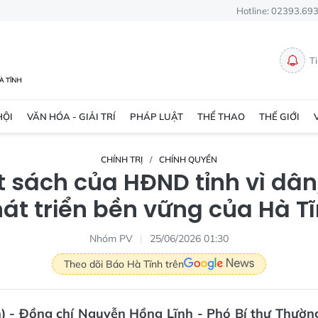
Hotline: 02393.69
T
HỘI
VĂN HÓA - GIẢI TRÍ
PHÁP LUẬT
THỂ THAO
THẾ GIỚI
CHÍNH TRỊ
CHÍNH QUYỀN
 sách của HĐND tỉnh vì dân,
át triển bền vững của Hà T
Nhóm PV
25/06/2026 01:30
Theo dõi Báo Hà Tĩnh trên
) - Đồng chí Nguyễn Hồng Lĩnh - Phó Bí thư Thường