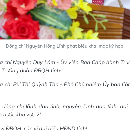
Đồng chí Nguyễn Hồng Lĩnh phát biểu khai mạc kỳ họp.
ng chí Nguyễn Duy Lâm - Ủy viên Ban Chấp hành Tru
y, Trưởng đoàn ĐBQH tỉnh!
g chí Bùi Thị Quỳnh Thơ - Phó Chủ nhiệm Ủy ban Côn
 đồng chí lãnh đạo tỉnh, nguyên lãnh đạo tỉnh, đại
 nước khu vực 2!
 vị ĐBQH, các vị đại biểu HĐND tỉnh!