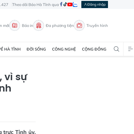
3.427
Theo dõi Báo Hà Tĩnh qua
Đăng nhập
in mới
Báo in
Đa phương tiện
Truyền hình
VỀ HÀ TĨNH
ĐỜI SỐNG
CÔNG NGHỆ
CỘNG ĐỒNG
 vì sự
ĩnh
 trực Tỉnh ủy,