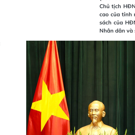
Chủ tịch HĐN
cao của tỉnh 
sách của HĐN
Nhân dân và s
Ẻ