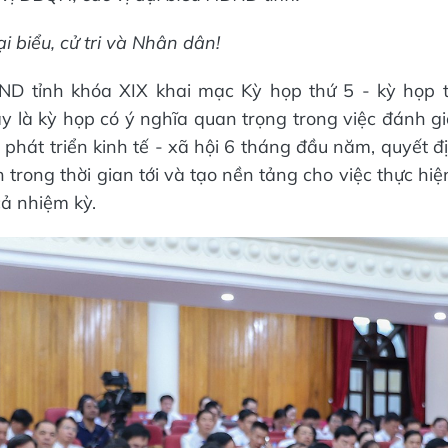
i biểu,
cử tri và Nhân dân!
D tỉnh khóa XIX khai mạc Kỳ họp thứ 5 - kỳ họp t
ây là kỳ họp có ý nghĩa quan trọng trong việc đánh gi
phát triển kinh tế - xã hội
6
tháng đầu năm, quyết đ
h trong thời gian tới và tạo nền tảng cho việc thực hiệ
cả nhiệm kỳ.