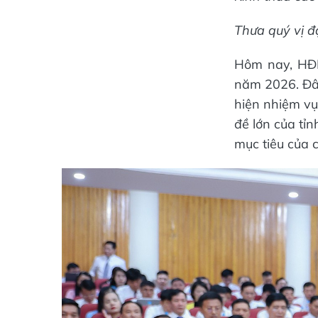
Thưa quý vị đạ
Hôm nay, HĐN
năm 202
6
. Đ
hiện nhiệm vụ 
đề lớn của tỉn
mục tiêu của 