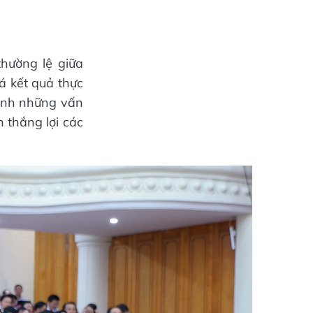
hường lệ giữa
á kết quả thực
ịnh những vấn
n thắng lợi các