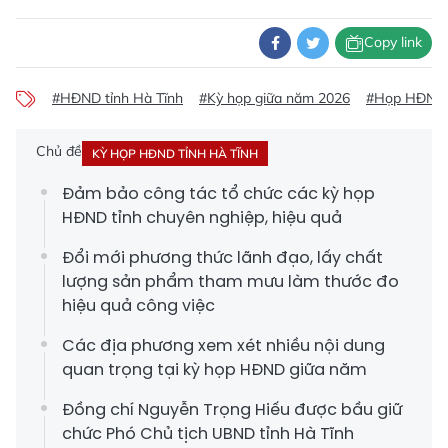
Copy link
#HĐND tỉnh Hà Tĩnh
#Kỳ họp giữa năm 2026
#Họp HĐND 
Chủ đề
KỲ HỌP HĐND TỈNH HÀ TĨNH
Đảm bảo công tác tổ chức các kỳ họp
HĐND tỉnh chuyên nghiệp, hiệu quả
Đổi mới phương thức lãnh đạo, lấy chất
lượng sản phẩm tham mưu làm thước đo
hiệu quả công việc
Các địa phương xem xét nhiều nội dung
quan trọng tại kỳ họp HĐND giữa năm
Đồng chí Nguyễn Trọng Hiếu được bầu giữ
chức Phó Chủ tịch UBND tỉnh Hà Tĩnh