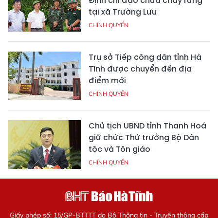
Định chỉ đạo chữa cháy rừng
tại xã Trường Lưu
CHÍNH QUYỀN
Trụ sở Tiếp công dân tỉnh Hà
Tĩnh được chuyển đến địa
điểm mới
CHÍNH QUYỀN
Chủ tịch UBND tỉnh Thanh Hoá
giữ chức Thứ trưởng Bộ Dân
tộc và Tôn giáo
CHÍNH QUYỀN
Giấy phép số: 15/GP-BTTTT do Bộ Thông tin - Truyền thông cấp