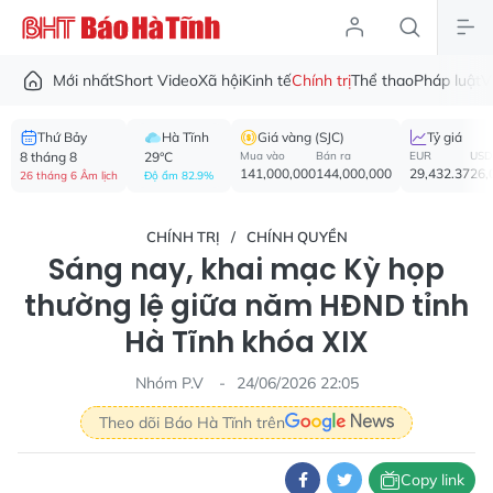
Mới nhất
Short Video
Xã hội
Kinh tế
Chính trị
Thể thao
Pháp luật
V
Thứ Bảy
Hà Tĩnh
Giá vàng (SJC)
Tỷ giá
8 tháng 8
29°C
Mua vào
Bán ra
EUR
USD
141,000,000
144,000,000
29,432.37
26,
26 tháng 6 Âm lịch
Độ ẩm 82.9%
CHÍNH TRỊ
CHÍNH QUYỀN
Sáng nay, khai mạc Kỳ họp
thường lệ giữa năm HĐND tỉnh
Hà Tĩnh khóa XIX
Nhóm P.V
24/06/2026 22:05
Theo dõi Báo Hà Tĩnh trên
Copy link