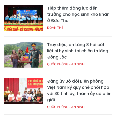
Tiếp thêm động lực đến
trường cho học sinh khó khăn
ở Đức Thọ
ĐOÀN THỂ
Truy điệu, an táng 8 hài cốt
liệt sĩ hy sinh tại chiến trường
Đồng Lộc
QUỐC PHÒNG - AN NINH
Đảng ủy Bộ đội Biên phòng
Việt Nam ký quy chế phối hợp
với 30 tỉnh ủy, thành ủy có biên
giới
QUỐC PHÒNG - AN NINH