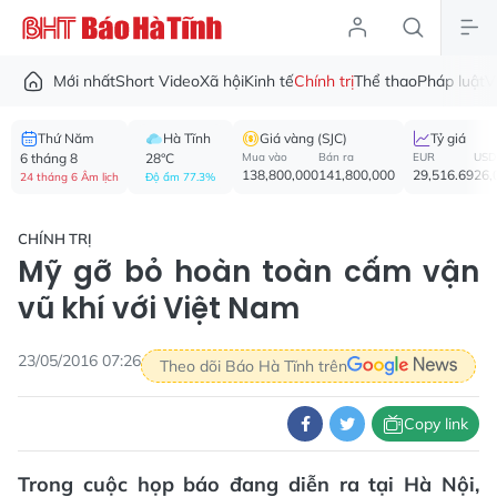
Mới nhất
Short Video
Xã hội
Kinh tế
Chính trị
Thể thao
Pháp luật
V
Thứ Năm
Hà Tĩnh
Giá vàng (SJC)
Tỷ giá
6 tháng 8
28°C
Mua vào
Bán ra
EUR
USD
138,800,000
141,800,000
29,516.69
26,
24 tháng 6 Âm lịch
Độ ẩm 77.3%
CHÍNH TRỊ
Mỹ gỡ bỏ hoàn toàn cấm vận
vũ khí với Việt Nam
23/05/2016 07:26
Theo dõi Báo Hà Tĩnh trên
Copy link
Trong cuộc họp báo đang diễn ra tại Hà Nội,