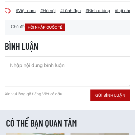
#Việt nam
#Hà nội
#Lãnh đạo
#Bình dương
#Lợi nhuậ
Chủ đề
HỘI NHẬP QUỐC TẾ
BÌNH LUẬN
Xin vui lòng gõ tiếng Việt có dấu
GỬI BÌNH LUẬN
CÓ THỂ BẠN QUAN TÂM