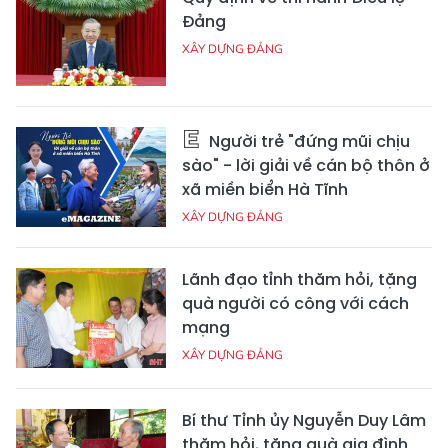
Đảng
XÂY DỰNG ĐẢNG
Người trẻ "đứng mũi chịu
sào" - lời giải về cán bộ thôn ở
xã miền biển Hà Tĩnh
XÂY DỰNG ĐẢNG
Lãnh đạo tỉnh thăm hỏi, tặng
quà người có công với cách
mạng
XÂY DỰNG ĐẢNG
Bí thư Tỉnh ủy Nguyễn Duy Lâm
thăm hỏi, tặng quà gia đình