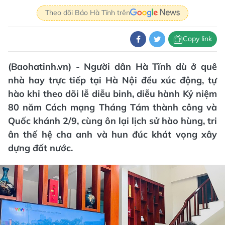
Theo dõi Báo Hà Tĩnh trên
Copy link
(Baohatinh.vn) - Người dân Hà Tĩnh dù ở quê
nhà hay trực tiếp tại Hà Nội đều xúc động, tự
hào khi theo dõi lễ diễu binh, diễu hành Kỷ niệm
80 năm Cách mạng Tháng Tám thành công và
Quốc khánh 2/9, cùng ôn lại lịch sử hào hùng, tri
ân thế hệ cha anh và hun đúc khát vọng xây
dựng đất nước.