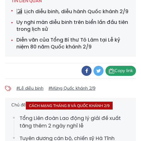
TIN LIÊN QUAN
Lịch diễu binh, diễu hành Quốc khánh 2/9
Uy nghi màn diễu binh trên biển lần đầu tiên
trong lịch sử
Diễn văn của Tổng Bí thư Tô Lâm tại Lễ kỷ
niệm 80 năm Quốc khánh 2/9
Copy link
#Lễ diễu binh
#Mừng Quốc khánh 2/9
Chủ đề
CÁCH MẠNG THÁNG 8 VÀ QUỐC KHÁNH 2/9
Tổng Liên đoàn Lao động lý giải đề xuất
tăng thêm 2 ngày nghỉ lễ
Tuyên dương cán bộ, chiến sỹ Hà Tĩnh