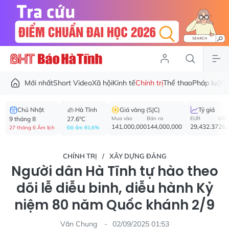
Mới nhất
Short Video
Xã hội
Kinh tế
Chính trị
Thể thao
Pháp luật
V
Chủ Nhật
Hà Tĩnh
Giá vàng (SJC)
Tỷ giá
9 tháng 8
27.6°C
Mua vào
Bán ra
EUR
USD
141,000,000
144,000,000
29,432.37
26,
27 tháng 6 Âm lịch
Độ ẩm 81.6%
CHÍNH TRỊ
XÂY DỰNG ĐẢNG
Người dân Hà Tĩnh tự hào theo
dõi lễ diễu binh, diễu hành Kỷ
niệm 80 năm Quốc khánh 2/9
Văn Chung
02/09/2025 01:53