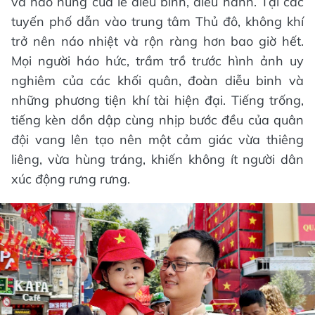
và hào hùng của lễ diễu binh, diễu hành. Tại các
tuyến phố dẫn vào trung tâm Thủ đô, không khí
trở nên náo nhiệt và rộn ràng hơn bao giờ hết.
Mọi người háo hức, trầm trồ trước hình ảnh uy
nghiêm của các khối quân, đoàn diễu binh và
những phương tiện khí tài hiện đại. Tiếng trống,
tiếng kèn dồn dập cùng nhịp bước đều của quân
đội vang lên tạo nên một cảm giác vừa thiêng
liêng, vừa hùng tráng, khiến không ít người dân
xúc động rưng rưng.