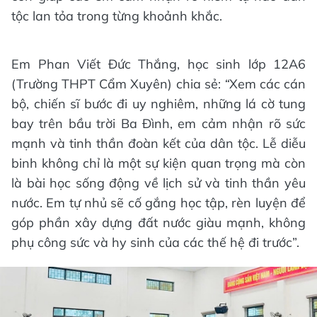
tộc lan tỏa trong từng khoảnh khắc.
Em Phan Viết Đức Thắng, học sinh lớp 12A6
(Trường THPT Cẩm Xuyên) chia sẻ:
“
Xem các cán
bộ, chiến sĩ bước đi uy nghiêm, những lá cờ tung
bay trên bầu trời Ba Đình, em cảm nhận rõ sức
mạnh và tinh thần đoàn kết của dân tộc. Lễ diễu
binh không chỉ là một sự kiện quan trọng mà còn
là bài học sống động về lịch sử và tinh thần yêu
nước. Em tự nhủ sẽ cố gắng học tập, rèn luyện để
góp phần xây dựng đất nước giàu mạnh, không
phụ công sức và hy sinh của các thế hệ đi trước”.