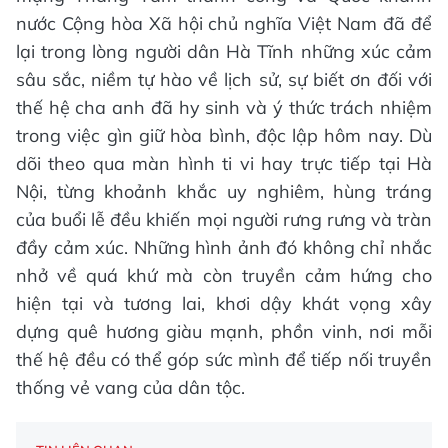
nước Cộng hòa Xã hội chủ nghĩa Việt Nam đã để
lại trong lòng người dân Hà Tĩnh những xúc cảm
sâu sắc, niềm tự hào về lịch sử, sự biết ơn đối với
thế hệ cha anh đã hy sinh và ý thức trách nhiệm
trong việc gìn giữ hòa bình, độc lập hôm nay. Dù
dõi theo qua màn hình ti vi hay trực tiếp tại Hà
Nội, từng khoảnh khắc uy nghiêm, hùng tráng
của buổi lễ đều khiến mọi người rưng rưng và tràn
đầy cảm xúc. Những hình ảnh đó không chỉ nhắc
nhở về quá khứ mà còn truyền cảm hứng cho
hiện tại và tương lai, khơi dậy khát vọng xây
dựng quê hương giàu mạnh, phồn vinh, nơi mỗi
thế hệ đều có thể góp sức mình để tiếp nối truyền
thống vẻ vang của dân tộc.