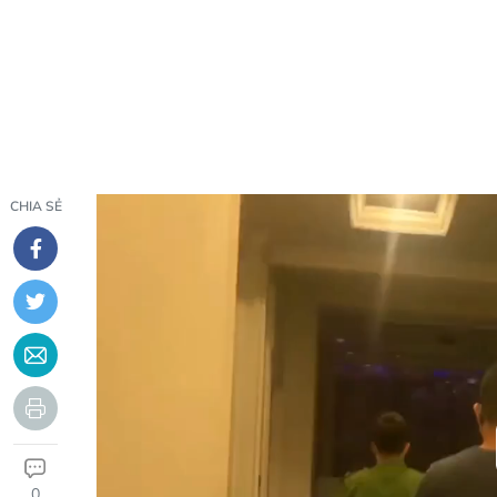
CHIA SẺ
0