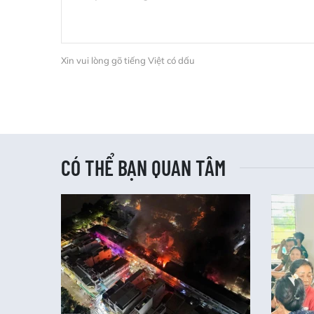
Xin vui lòng gõ tiếng Việt có dấu
CÓ THỂ BẠN QUAN TÂM