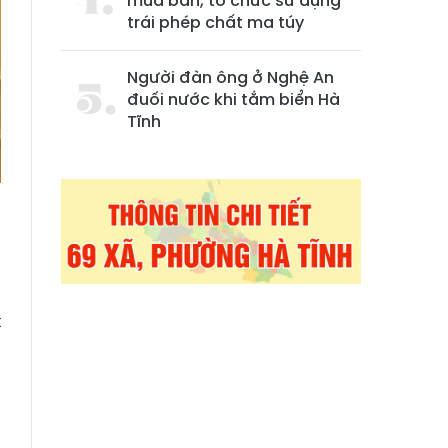
mua bán, tổ chức sử dụng
trái phép chất ma túy
Người đàn ông ở Nghệ An
đuối nước khi tắm biển Hà
Tĩnh
g
g
t
i