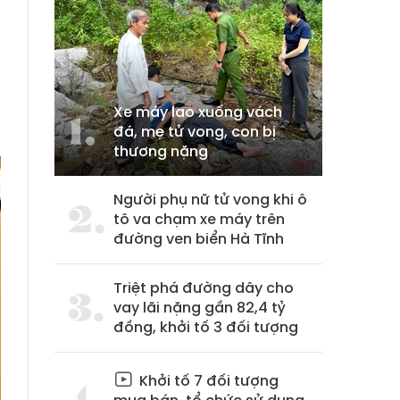
Xe máy lao xuống vách
đá, mẹ tử vong, con bị
thương nặng
Người phụ nữ tử vong khi ô
tô va chạm xe máy trên
đường ven biển Hà Tĩnh
Triệt phá đường dây cho
vay lãi nặng gần 82,4 tỷ
đồng, khởi tố 3 đối tượng
Khởi tố 7 đối tượng