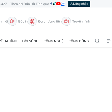
3.427
Theo dõi Báo Hà Tĩnh qua
Đăng nhập
in mới
Báo in
Đa phương tiện
Truyền hình
VỀ HÀ TĨNH
ĐỜI SỐNG
CÔNG NGHỆ
CỘNG ĐỒNG