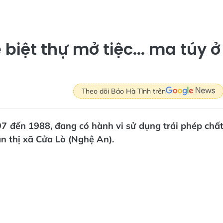
iệt thự mở tiệc... ma túy ở
Theo dõi Báo Hà Tĩnh trên
97 đến 1988, đang có hành vi sử dụng trái phép chấ
àn thị xã Cửa Lò (Nghệ An).