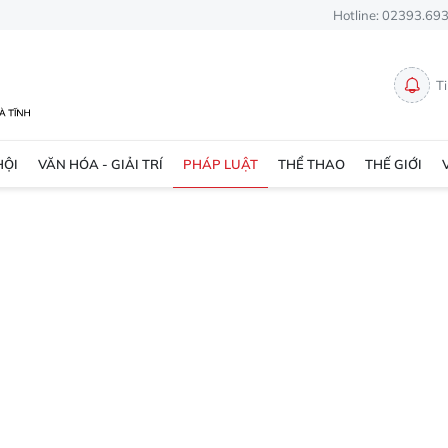
Hotline: 02393.69
T
HỘI
VĂN HÓA - GIẢI TRÍ
PHÁP LUẬT
THỂ THAO
THẾ GIỚI