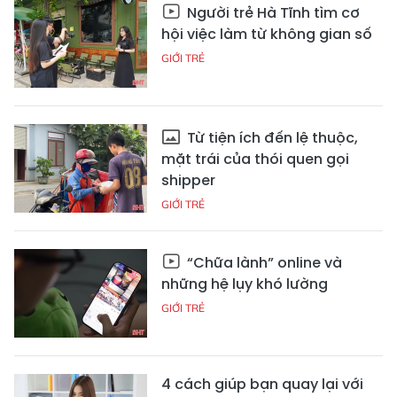
Người trẻ Hà Tĩnh tìm cơ
hội việc làm từ không gian số
GIỚI TRẺ
Từ tiện ích đến lệ thuộc,
mặt trái của thói quen gọi
shipper
GIỚI TRẺ
“Chữa lành” online và
những hệ lụy khó lường
GIỚI TRẺ
4 cách giúp bạn quay lại với