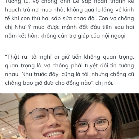
Tương tự, vợ chồng anh Lễ sắp hoàn thành kế
hoạch trả nợ mua nhà, không quá lo lắng về kinh
tế khi con thứ hai sắp sửa chào đời. Còn vợ chồng
chị Như Ý mua được mảnh đất đầu tiên sau hai
năm kết hôn, không cần trợ giúp của nội ngoại.
“Thật ra, tôi nghĩ ai giữ tiền không quan trọng,
quan trọng là vợ chồng phải tuyệt đối tin tưởng
nhau. Như trước đây, cũng là tôi, nhưng chồng cũ
chẳng bao giờ đưa cho đồng nào”, chị nói.