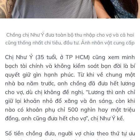
Chồng chị Như Ý đưa toàn bộ thu nhập cho vợ và cả hai
cũng thống nhất chi tiêu, đầu tư. Ảnh nhân vật cung cấp
Chị Như Ý (35 tuổi, ở TP HCM) cũng xem minh
bạch tài chính và không kiểm soát bạn đời là bí
quyết giữ gìn hạnh phúc. Từ khi về chung một
nhà ba năm trước, anh chồng đã đưa hết lương
cho vợ, dù chị không đề nghị. “Lương thì anh chỉ
giữ lại khoản nhỏ đổ xăng và ăn sáng, còn khi
nào có khoản phụ chỉ 500 nghìn hay một triệu
đồng, anh cũng đưa hết cho vợ”, chị Như Ý kể.
Số tiền chồng đưa, người vợ chia theo thứ tự ưu