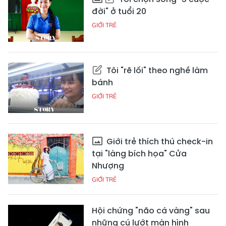
đời" ở tuổi 20
GIỚI TRẺ
Tôi "rẽ lối" theo nghề làm
bánh
GIỚI TRẺ
Giới trẻ thích thú check-in
tại "làng bích họa" Cửa
Nhượng
GIỚI TRẺ
Hội chứng "não cá vàng" sau
những cú lướt màn hình