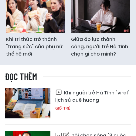
Khi tri thức trở thành
Giữa áp lực thành
"trang sức" của phụ nữ
công, người trẻ Hà Tĩnh
thế hệ mới
chọn gì cho mình?
ĐỌC THÊM
Khi người trẻ Hà Tĩnh "viral"
lịch sử quê hương
GIỚI TRẺ
Tôi chọn sống "3 cuộc