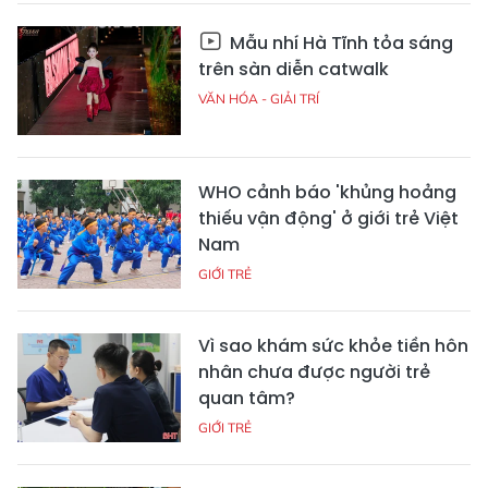
Mẫu nhí Hà Tĩnh tỏa sáng
trên sàn diễn catwalk
VĂN HÓA - GIẢI TRÍ
WHO cảnh báo 'khủng hoảng
thiếu vận động' ở giới trẻ Việt
Nam
GIỚI TRẺ
Vì sao khám sức khỏe tiền hôn
nhân chưa được người trẻ
quan tâm?
GIỚI TRẺ