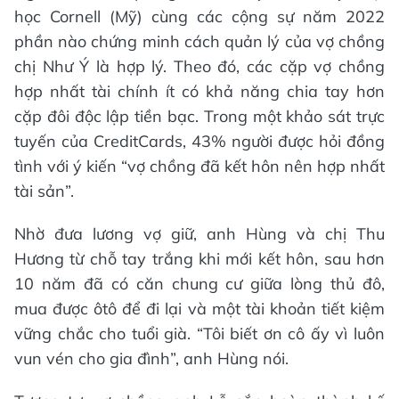
học Cornell (Mỹ) cùng các cộng sự năm 2022
phần nào chứng minh cách quản lý của vợ chồng
chị Như Ý là hợp lý. Theo đó, các cặp vợ chồng
hợp nhất tài chính ít có khả năng chia tay hơn
cặp đôi độc lập tiền bạc. Trong một khảo sát trực
tuyến của CreditCards, 43% người được hỏi đồng
tình với ý kiến “vợ chồng đã kết hôn nên hợp nhất
tài sản”.
Nhờ đưa lương vợ giữ, anh Hùng và chị Thu
Hương từ chỗ tay trắng khi mới kết hôn, sau hơn
10 năm đã có căn chung cư giữa lòng thủ đô,
mua được ôtô để đi lại và một tài khoản tiết kiệm
vững chắc cho tuổi già. “Tôi biết ơn cô ấy vì luôn
vun vén cho gia đình”, anh Hùng nói.