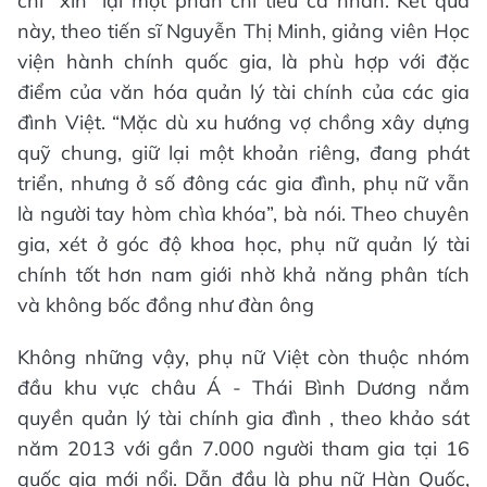
chỉ “xin” lại một phần chi tiêu cá nhân. Kết quả
này, theo tiến sĩ Nguyễn Thị Minh, giảng viên Học
viện hành chính quốc gia, là phù hợp với đặc
điểm của văn hóa quản lý tài chính của các gia
đình Việt. “Mặc dù xu hướng vợ chồng xây dựng
quỹ chung, giữ lại một khoản riêng, đang phát
triển, nhưng ở số đông các gia đình, phụ nữ vẫn
là người tay hòm chìa khóa”, bà nói. Theo chuyên
gia, xét ở góc độ khoa học, phụ nữ quản lý tài
chính tốt hơn nam giới nhờ khả năng phân tích
và không bốc đồng như đàn ông
Không những vậy, phụ nữ Việt còn thuộc nhóm
đầu khu vực châu Á - Thái Bình Dương nắm
quyền quản lý tài chính gia đình , theo khảo sát
năm 2013 với gần 7.000 người tham gia tại 16
quốc gia mới nổi. Dẫn đầu là phụ nữ Hàn Quốc,