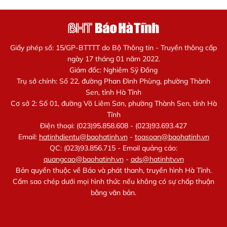
Giấy phép số: 15/GP-BTTTT do Bộ Thông tin - Truyền thông cấp
ngày 17 tháng 01 năm 2022.
Giám đốc: Nghiêm Sỹ Đống
Trụ sở chính: Số 22, đường Phan Đình Phùng, phường Thành
Sen, tỉnh Hà Tĩnh
Cơ sở 2: Số 01, đường Võ Liêm Sơn, phường Thành Sen, tỉnh Hà
Tĩnh
Điện thoại: (023)95.858.608 - (023)93.693.427
Email:
hatinhdientu@baohatinh.vn
-
toasoan@baohatinh.vn
QC: (023)93.856.715 - Email quảng cáo:
quangcao@baohatinh.vn
-
ads@hatinhtv.vn
Bản quyền thuộc về Báo và phát thanh, truyền hình Hà Tĩnh.
Cấm sao chép dưới mọi hình thức nếu không có sự chấp thuận
bằng văn bản.