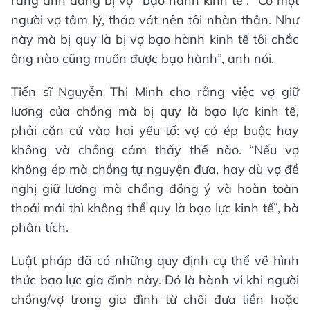
rằng anh đang bị vợ “bạo hành kinh tế”. “Có một
người vợ tâm lý, tháo vát nên tôi nhàn thân. Như
này mà bị quy là bị vợ bạo hành kinh tế tôi chắc
ông nào cũng muốn được bạo hành”, anh nói.
Tiến sĩ Nguyễn Thị Minh cho rằng việc vợ giữ
lương của chồng mà bị quy là bạo lực kinh tế,
phải căn cứ vào hai yếu tố: vợ có ép buộc hay
không và chồng cảm thấy thế nào. “Nếu vợ
không ép mà chồng tự nguyện đưa, hay dù vợ đề
nghị giữ lương mà chồng đồng ý và hoàn toàn
thoải mái thì không thể quy là bạo lực kinh tế”, bà
phân tích.
Luật pháp đã có những quy định cụ thể về hình
thức bạo lực gia đình này. Đó là hành vi khi người
chồng/vợ trong gia đình từ chối đưa tiền hoặc