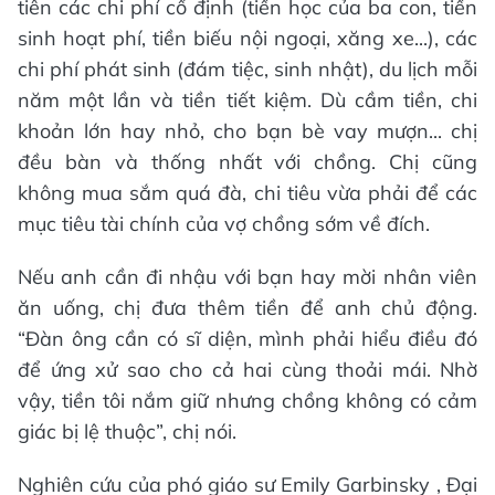
tiên các chi phí cố định (tiền học của ba con, tiền
sinh hoạt phí, tiền biếu nội ngoại, xăng xe...), các
chi phí phát sinh (đám tiệc, sinh nhật), du lịch mỗi
năm một lần và tiền tiết kiệm. Dù cầm tiền, chi
khoản lớn hay nhỏ, cho bạn bè vay mượn... chị
đều bàn và thống nhất với chồng. Chị cũng
không mua sắm quá đà, chi tiêu vừa phải để các
mục tiêu tài chính của vợ chồng sớm về đích.
Nếu anh cần đi nhậu với bạn hay mời nhân viên
ăn uống, chị đưa thêm tiền để anh chủ động.
“Đàn ông cần có sĩ diện, mình phải hiểu điều đó
để ứng xử sao cho cả hai cùng thoải mái. Nhờ
vậy, tiền tôi nắm giữ nhưng chồng không có cảm
giác bị lệ thuộc”, chị nói.
Nghiên cứu của phó giáo sư Emily Garbinsky , Đại