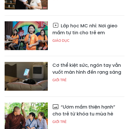
Lớp học MC nhí: Nơi gieo
mầm tự tin cho trẻ em
GIÁO DỤC
Cơ thể kiệt sức, ngón tay vẫn
vuốt màn hình đến rạng sáng
GIỚI TRẺ
“Ươm mầm thiện hạnh”
cho trẻ từ khóa tu mùa hè
GIỚI TRẺ