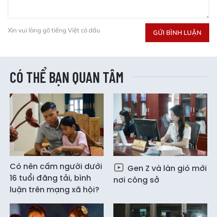
Xin vui lòng gõ tiếng Việt có dấu
GỬI BÌNH LUẬN
CÓ THỂ BẠN QUAN TÂM
Có nên cấm người dưới
Gen Z và làn gió mới
16 tuổi đăng tải, bình
nơi công sở
luận trên mạng xã hội?