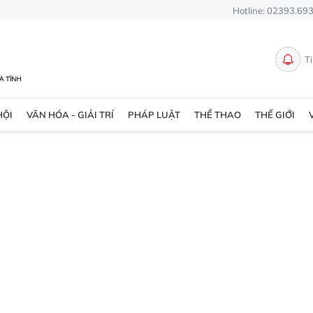
Hotline: 02393.69
T
HỘI
VĂN HÓA - GIẢI TRÍ
PHÁP LUẬT
THỂ THAO
THẾ GIỚI