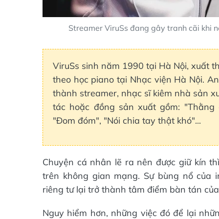
Streamer ViruSs đang gây tranh cãi khi nó
ViruSs sinh năm 1990 tại Hà Nội, xuất t
theo học piano tại Nhạc viện Hà Nội. An
thành streamer, nhạc sĩ kiêm nhà sản x
tác hoặc đồng sản xuất gồm: "Thằng đi
"Đom đóm", "Nói chia tay thật khó"...
Chuyện cá nhân lẽ ra nên được giữ kín th
trên không gian mạng. Sự bùng nổ của in
riêng tư lại trở thành tâm điểm bàn tán của
Nguy hiểm hơn, những việc đó để lại nhữ