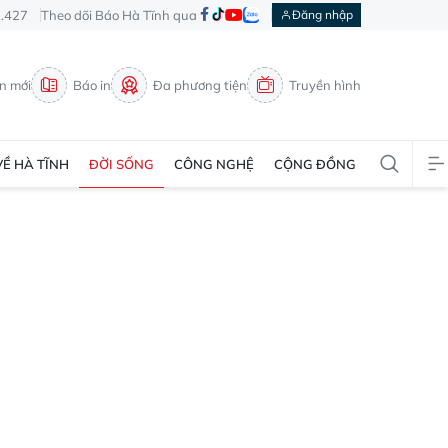
3.427
Theo dõi Báo Hà Tĩnh qua
Đăng nhập
in mới
Báo in
Đa phương tiện
Truyền hình
VỀ HÀ TĨNH
ĐỜI SỐNG
CÔNG NGHỆ
CỘNG ĐỒNG