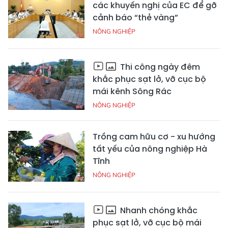
các khuyến nghị của EC để gỡ
cảnh báo “thẻ vàng”
NÔNG NGHIỆP
Thi công ngày đêm
khắc phục sạt lở, vỡ cục bộ
mái kênh Sông Rác
NÔNG NGHIỆP
Trồng cam hữu cơ - xu hướng
tất yếu của nông nghiệp Hà
Tĩnh
NÔNG NGHIỆP
Nhanh chóng khắc
phục sạt lở, vỡ cục bộ mái