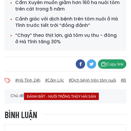
Cẩm Xuyên muốn giảm hơn 160 ha nuôi tôm
trên cát trong 5 năm
Cảnh giác với dịch bệnh trên tôm nuôi ở Hà
Tĩnh trước tiết trời “đỏng đảnh”
“Chạy” theo thịt lợn, giá tôm vụ thu - đông
ở Hà Tĩnh tăng 30%
Copy link
#Hà Tĩnh 24h
#Cẩm Lộc
#Dịch bệnh trên tôm nuôi
#Báo
Chủ đề
ĐÁNH BẮT - NUÔI TRỒNG THỦY HẢI SẢN
BÌNH LUẬN