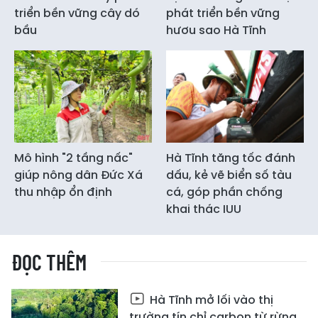
triển bền vững cây dó
phát triển bền vững
bầu
hươu sao Hà Tĩnh
Mô hình "2 tầng nấc"
Hà Tĩnh tăng tốc đánh
giúp nông dân Đức Xá
dấu, kẻ vẽ biển số tàu
thu nhập ổn định
cá, góp phần chống
khai thác IUU
ĐỌC THÊM
Hà Tĩnh mở lối vào thị
trường tín chỉ carbon từ rừng