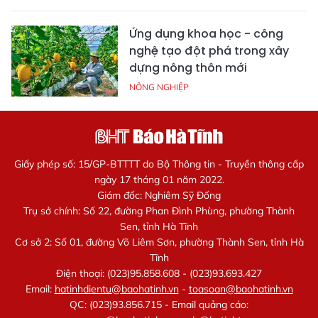
Ứng dụng khoa học - công
nghệ tạo đột phá trong xây
dựng nông thôn mới
NÔNG NGHIỆP
Giấy phép số: 15/GP-BTTTT do Bộ Thông tin - Truyền thông cấp
ngày 17 tháng 01 năm 2022.
Giám đốc: Nghiêm Sỹ Đống
Trụ sở chính: Số 22, đường Phan Đình Phùng, phường Thành
Sen, tỉnh Hà Tĩnh
Cơ sở 2: Số 01, đường Võ Liêm Sơn, phường Thành Sen, tỉnh Hà
Tĩnh
Điện thoại: (023)95.858.608 - (023)93.693.427
Email:
hatinhdientu@baohatinh.vn
-
toasoan@baohatinh.vn
QC: (023)93.856.715 - Email quảng cáo: