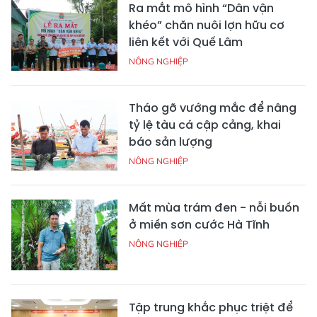
Ra mắt mô hình “Dân vận
khéo” chăn nuôi lợn hữu cơ
liên kết với Quế Lâm
NÔNG NGHIỆP
Tháo gỡ vướng mắc để nâng
tỷ lệ tàu cá cập cảng, khai
báo sản lượng
NÔNG NGHIỆP
Mất mùa trám đen - nỗi buồn
ở miền sơn cước Hà Tĩnh
NÔNG NGHIỆP
Tập trung khắc phục triệt để