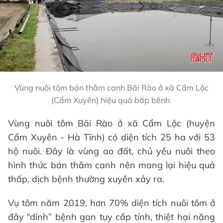
Vùng nuôi tôm bán thâm canh Bãi Rào ở xã Cẩm Lộc
(Cẩm Xuyên) hiệu quả bấp bênh.
Vùng nuôi tôm Bãi Rào ở xã Cẩm Lộc (huyện
Cẩm Xuyên - Hà Tĩnh) có diện tích 25 ha với 53
hộ nuôi. Đây là vùng ao đất, chủ yếu nuôi theo
hình thức bán thâm canh nên mang lại hiệu quả
thấp, dịch bệnh thường xuyên xảy ra.
Vụ tôm năm 2019, hơn 70% diện tích nuôi tôm ở
đây “dính” bệnh gan tụy cấp tính, thiệt hại nặng