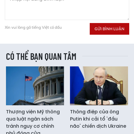
Xin vui lòng gõ tiếng Việt có dấu
GỬI BÌNH LUẬN
CÓ THỂ BẠN QUAN TÂM
Thượng viện Mỹ thông
Thông điệp của ông
qua luật ngân sách
Putin khi cải tổ 'đầu
tránh nguy cơ chính
não' chiến dịch Ukraine
phủ đóng cửa