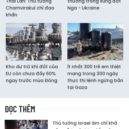
Thái Lan: Thủ tướng
thường trong xung đột
Charnvirakul chỉ đạo
Nga - Ukraine
khẩn
Kho dự trữ khí đốt của
Ít nhất 300 trẻ em thiệt
EU còn chưa đầy 60%
mạng trong 300 ngày
ngay trước mùa Đông
thực thi lệnh ngừng bắn
tại Gaza
ĐỌC THÊM
Thủ tướng Israel ám chỉ khả