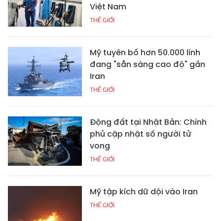
Việt Nam
THẾ GIỚI
Mỹ tuyên bố hơn 50.000 lính
đang "sẵn sàng cao độ" gần
Iran
THẾ GIỚI
Động đất tại Nhật Bản: Chính
phủ cập nhật số người tử
vong
THẾ GIỚI
Mỹ tập kích dữ dội vào Iran
THẾ GIỚI