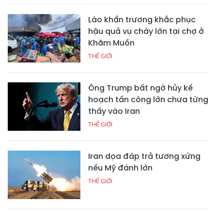
Lào khẩn trương khắc phục
hậu quả vụ cháy lớn tại chợ ở
Khăm Muồn
THẾ GIỚI
Ông Trump bất ngờ hủy kế
hoạch tấn công lớn chưa từng
thấy vào Iran
THẾ GIỚI
Iran dọa đáp trả tương xứng
nếu Mỹ đánh lớn
THẾ GIỚI