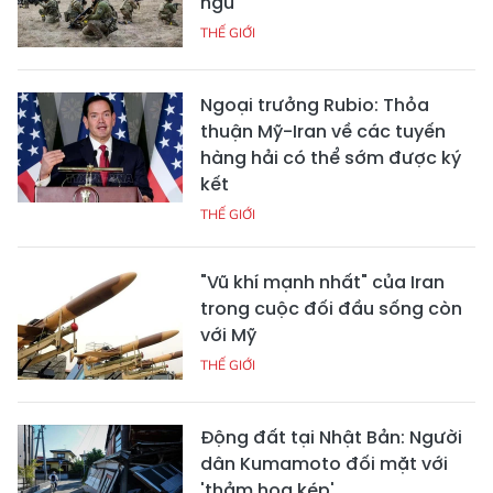
ngũ
THẾ GIỚI
Ngoại trưởng Rubio: Thỏa
thuận Mỹ-Iran về các tuyến
hàng hải có thể sớm được ký
kết
THẾ GIỚI
"Vũ khí mạnh nhất" của Iran
trong cuộc đối đầu sống còn
với Mỹ
THẾ GIỚI
Động đất tại Nhật Bản: Người
dân Kumamoto đối mặt với
'thảm họa kép'