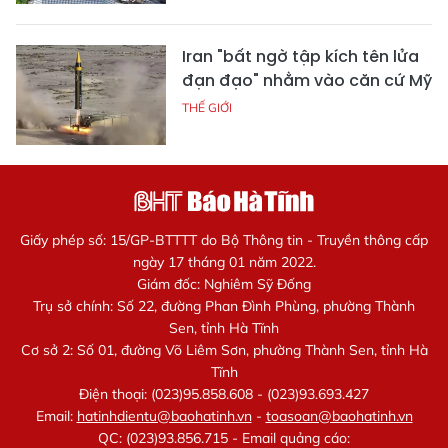
Iran "bất ngờ tập kích tên lửa
đạn đạo" nhằm vào căn cứ Mỹ
THẾ GIỚI
Giấy phép số: 15/GP-BTTTT do Bộ Thông tin - Truyền thông cấp
ngày 17 tháng 01 năm 2022.
Giám đốc: Nghiêm Sỹ Đống
Trụ sở chính: Số 22, đường Phan Đình Phùng, phường Thành
Sen, tỉnh Hà Tĩnh
Cơ sở 2: Số 01, đường Võ Liêm Sơn, phường Thành Sen, tỉnh Hà
Tĩnh
Điện thoại: (023)95.858.608 - (023)93.693.427
Email:
hatinhdientu@baohatinh.vn
-
toasoan@baohatinh.vn
QC: (023)93.856.715 - Email quảng cáo: