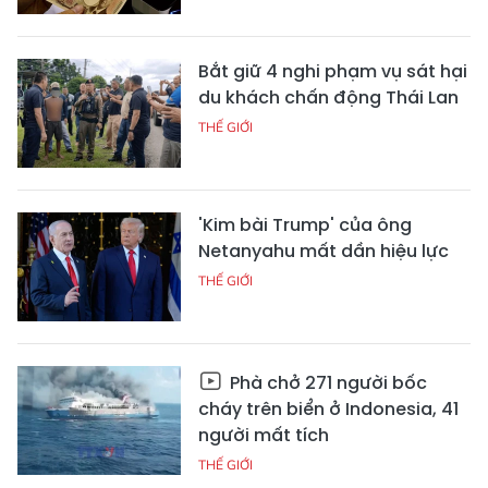
Bắt giữ 4 nghi phạm vụ sát hại
du khách chấn động Thái Lan
THẾ GIỚI
'Kim bài Trump' của ông
Netanyahu mất dần hiệu lực
THẾ GIỚI
Phà chở 271 người bốc
cháy trên biển ở Indonesia, 41
người mất tích
THẾ GIỚI