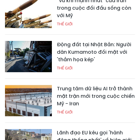
"Vũ khí mạnh nhất" của Iran
trong cuộc đối đầu sống còn
với Mỹ
THẾ GIỚI
Động đất tại Nhật Bản: Người
dân Kumamoto đối mặt với
'thảm họa kép'
THẾ GIỚI
Trung tâm dữ liệu AI trở thành
mặt trận mới trong cuộc chiến
Mỹ - Iran
THẾ GIỚI
Lãnh đạo EU kêu gọi 'hành