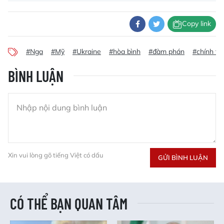
Copy link
#Nga
#Mỹ
#Ukraine
#hòa bình
#đàm phán
#chính trị
BÌNH LUẬN
Xin vui lòng gõ tiếng Việt có dấu
GỬI BÌNH LUẬN
CÓ THỂ BẠN QUAN TÂM