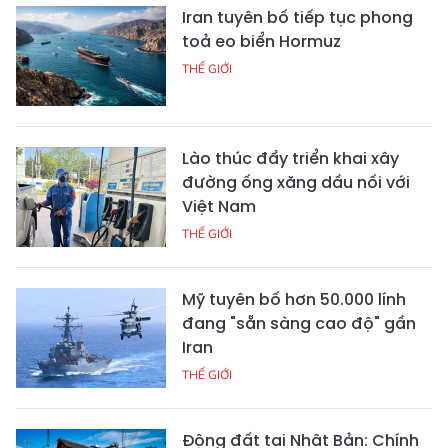
Iran tuyên bố tiếp tục phong
toả eo biển Hormuz
THẾ GIỚI
Lào thúc đẩy triển khai xây
đường ống xăng dầu nối với
Việt Nam
THẾ GIỚI
Mỹ tuyên bố hơn 50.000 lính
đang "sẵn sàng cao độ" gần
Iran
THẾ GIỚI
Động đất tại Nhật Bản: Chính