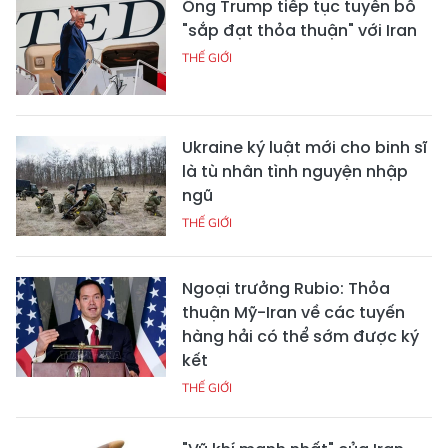
Ông Trump tiếp tục tuyên bố
"sắp đạt thỏa thuận" với Iran
THẾ GIỚI
Ukraine ký luật mới cho binh sĩ
là tù nhân tình nguyện nhập
ngũ
THẾ GIỚI
Ngoại trưởng Rubio: Thỏa
thuận Mỹ-Iran về các tuyến
hàng hải có thể sớm được ký
kết
THẾ GIỚI