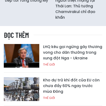
tiếp tới Tổng thống Mỹ
người thiệt mạng tại
Thái Lan: Thủ tướng
Charnvirakul chỉ đạo
khẩn
ĐỌC THÊM
LHQ kêu gọi ngừng gây thương
vong cho dân thường trong
xung đột Nga - Ukraine
THẾ GIỚI
Kho dự trữ khí đốt của EU còn
chưa đầy 60% ngay trước
mùa Đông
THẾ GIỚI