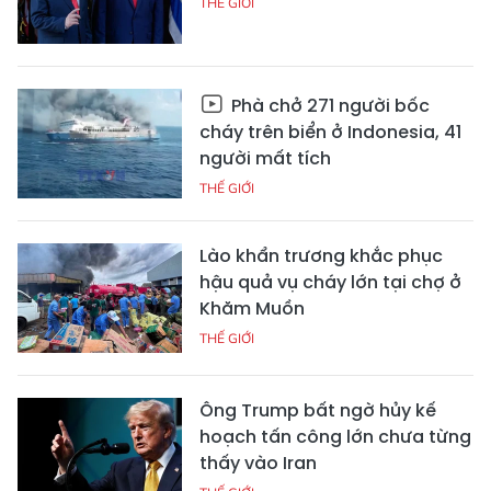
THẾ GIỚI
Phà chở 271 người bốc
cháy trên biển ở Indonesia, 41
người mất tích
THẾ GIỚI
Lào khẩn trương khắc phục
hậu quả vụ cháy lớn tại chợ ở
Khăm Muồn
THẾ GIỚI
Ông Trump bất ngờ hủy kế
hoạch tấn công lớn chưa từng
thấy vào Iran