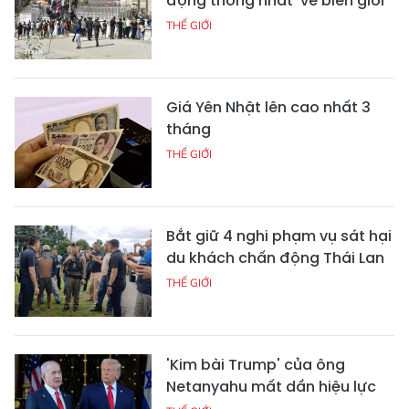
động thống nhất' về biên giới
THẾ GIỚI
Giá Yên Nhật lên cao nhất 3
tháng
THẾ GIỚI
Bắt giữ 4 nghi phạm vụ sát hại
du khách chấn động Thái Lan
THẾ GIỚI
'Kim bài Trump' của ông
Netanyahu mất dần hiệu lực