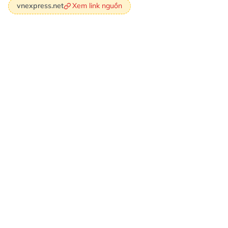
Xem link nguồn
vnexpress.net