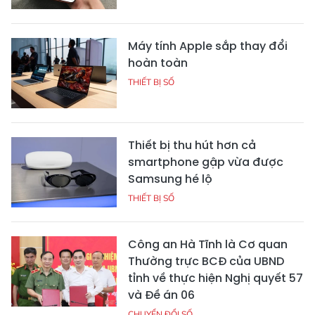
Máy tính Apple sắp thay đổi
hoàn toàn
THIẾT BỊ SỐ
Thiết bị thu hút hơn cả
smartphone gập vừa được
Samsung hé lộ
THIẾT BỊ SỐ
Công an Hà Tĩnh là Cơ quan
Thường trực BCĐ của UBND
tỉnh về thực hiện Nghị quyết 57
và Đề án 06
CHUYỂN ĐỔI SỐ