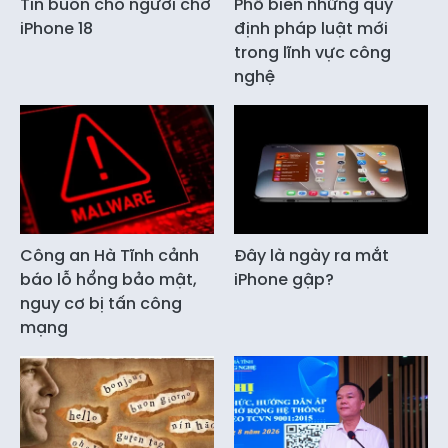
Tin buồn cho người chờ
Phổ biến những quy
iPhone 18
định pháp luật mới
trong lĩnh vực công
nghệ
Công an Hà Tĩnh cảnh
Đây là ngày ra mắt
báo lỗ hổng bảo mật,
iPhone gập?
nguy cơ bị tấn công
mạng