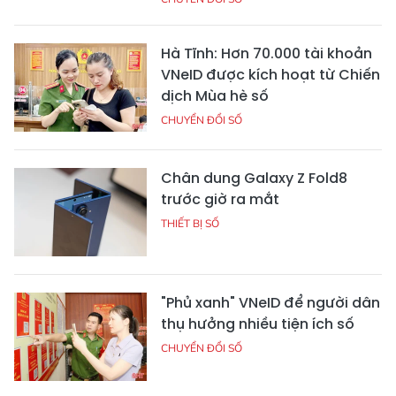
Hà Tĩnh: Hơn 70.000 tài khoản
VNeID được kích hoạt từ Chiến
dịch Mùa hè số
CHUYỂN ĐỔI SỐ
Chân dung Galaxy Z Fold8
trước giờ ra mắt
THIẾT BỊ SỐ
"Phủ xanh" VNeID để người dân
thụ hưởng nhiều tiện ích số
CHUYỂN ĐỔI SỐ