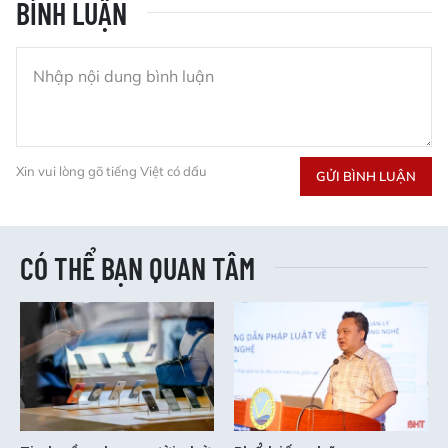
BÌNH LUẬN
Xin vui lòng gõ tiếng Việt có dấu
GỬI BÌNH LUẬN
CÓ THỂ BẠN QUAN TÂM