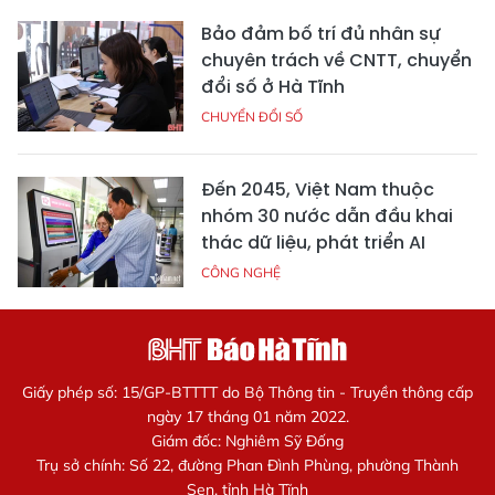
Bảo đảm bố trí đủ nhân sự
chuyên trách về CNTT, chuyển
đổi số ở Hà Tĩnh
CHUYỂN ĐỔI SỐ
Đến 2045, Việt Nam thuộc
nhóm 30 nước dẫn đầu khai
thác dữ liệu, phát triển AI
CÔNG NGHỆ
Giấy phép số: 15/GP-BTTTT do Bộ Thông tin - Truyền thông cấp
ngày 17 tháng 01 năm 2022.
Giám đốc: Nghiêm Sỹ Đống
Trụ sở chính: Số 22, đường Phan Đình Phùng, phường Thành
Sen, tỉnh Hà Tĩnh