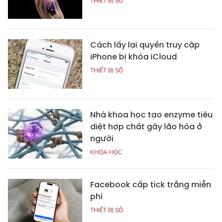
THIẾT BỊ SỐ
Cách lấy lại quyền truy cập
iPhone bị khóa iCloud
THIẾT BỊ SỐ
Nhà khoa học tạo enzyme tiêu
diệt hợp chất gây lão hóa ở
người
KHOA HỌC
Facebook cấp tick trắng miễn
phí
THIẾT BỊ SỐ