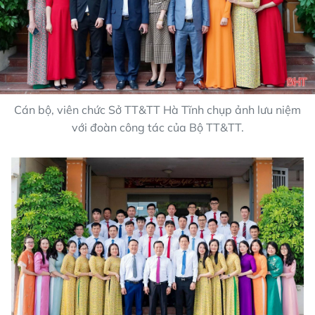
Cán bộ, viên chức Sở TT&TT Hà Tĩnh chụp ảnh lưu niệm
với đoàn công tác của Bộ TT&TT.