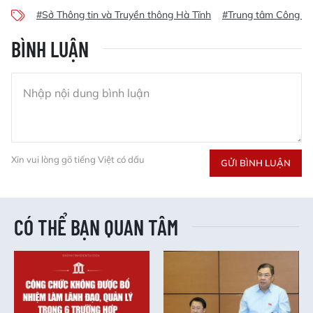
#Sở Thông tin và Truyền thông Hà Tĩnh
#Trung tâm Công ng
BÌNH LUẬN
Xin vui lòng gõ tiếng Việt có dấu
GỬI BÌNH LUẬN
CÓ THỂ BẠN QUAN TÂM