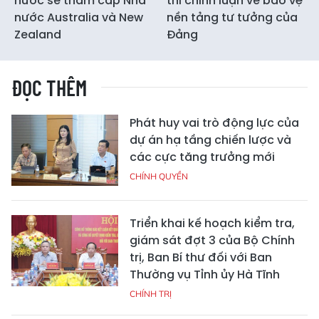
nước sẽ thăm cấp Nhà
thi chính luận về bảo vệ
nước Australia và New
nền tảng tư tưởng của
Zealand
Đảng
ĐỌC THÊM
Phát huy vai trò động lực của
dự án hạ tầng chiến lược và
các cực tăng trưởng mới
CHÍNH QUYỀN
Triển khai kế hoạch kiểm tra,
giám sát đợt 3 của Bộ Chính
trị, Ban Bí thư đối với Ban
Thường vụ Tỉnh ủy Hà Tĩnh
CHÍNH TRỊ