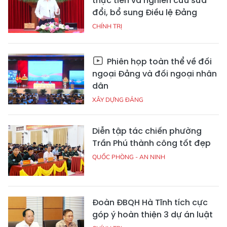
thực tiễn và nghiên cứu sửa
đổi, bổ sung Điều lệ Đảng
CHÍNH TRỊ
Phiên họp toàn thể về đối
ngoại Đảng và đối ngoại nhân
dân
XÂY DỰNG ĐẢNG
Diễn tập tác chiến phường
Trần Phú thành công tốt đẹp
QUỐC PHÒNG - AN NINH
Đoàn ĐBQH Hà Tĩnh tích cực
góp ý hoàn thiện 3 dự án luật