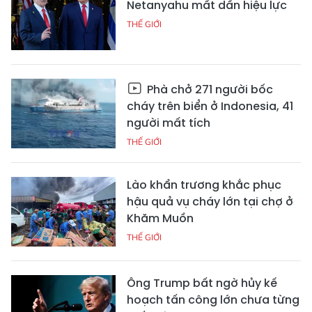
Netanyahu mất dần hiệu lực
THẾ GIỚI
Phà chở 271 người bốc
cháy trên biển ở Indonesia, 41
người mất tích
THẾ GIỚI
Lào khẩn trương khắc phục
hậu quả vụ cháy lớn tại chợ ở
Khăm Muồn
THẾ GIỚI
Ông Trump bất ngờ hủy kế
hoạch tấn công lớn chưa từng