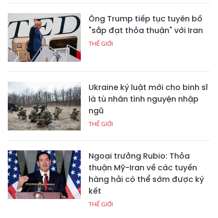
Ông Trump tiếp tục tuyên bố
"sắp đạt thỏa thuận" với Iran
THẾ GIỚI
Ukraine ký luật mới cho binh sĩ
là tù nhân tình nguyện nhập
ngũ
THẾ GIỚI
Ngoại trưởng Rubio: Thỏa
thuận Mỹ-Iran về các tuyến
hàng hải có thể sớm được ký
kết
THẾ GIỚI