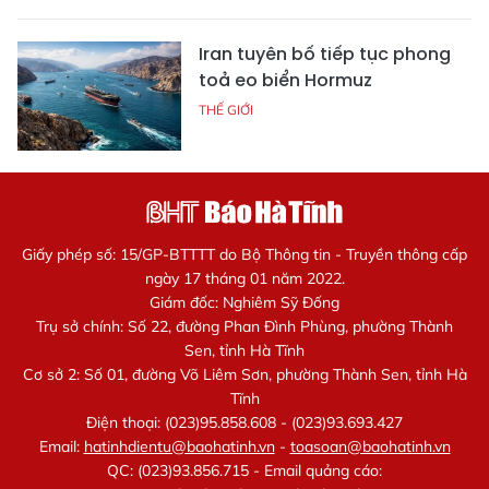
Iran tuyên bố tiếp tục phong
toả eo biển Hormuz
THẾ GIỚI
Giấy phép số: 15/GP-BTTTT do Bộ Thông tin - Truyền thông cấp
ngày 17 tháng 01 năm 2022.
Giám đốc: Nghiêm Sỹ Đống
Trụ sở chính: Số 22, đường Phan Đình Phùng, phường Thành
Sen, tỉnh Hà Tĩnh
Cơ sở 2: Số 01, đường Võ Liêm Sơn, phường Thành Sen, tỉnh Hà
Tĩnh
Điện thoại: (023)95.858.608 - (023)93.693.427
Email:
hatinhdientu@baohatinh.vn
-
toasoan@baohatinh.vn
QC: (023)93.856.715 - Email quảng cáo: