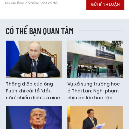
Xin vui lòng gõ tiếng Việt có dấu
GỬI BÌNH LUẬN
CÓ THỂ BẠN QUAN TÂM
Thông điệp của ông
Vụ xả súng trường học
Putin khi cải tổ 'đầu
ở Thái Lan: Nghi phạm
não' chiến dịch Ukraine
chịu áp lực học tập