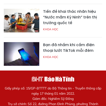
Tiền đề khai thác nhãn hiệu
“Nước mắm Kỳ Ninh” trên thị
trường quốc tế
KHOA HỌC
Bạn đã nhầm khi cầm điện
thoại lướt TikTok mỗi đêm
KHOA HỌC
Giấy phép số: 15/GP-BTTTT do Bộ Thông tin - Truyền thông cấp
ngày 17 tháng 01 năm 2022.
Giám đốc: Nghiêm Sỹ Đống
Trụ sở chính: Số 22, đường Phan Đình Phùng, phường Thành