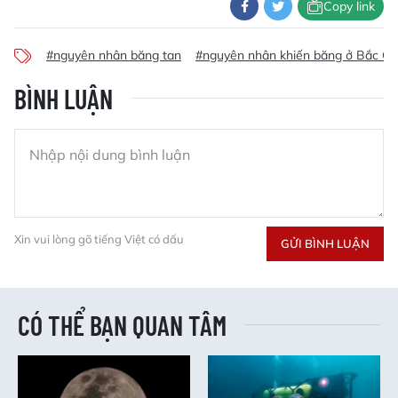
Copy link
#nguyên nhân băng tan
#nguyên nhân khiến băng ở Bắc Cự
BÌNH LUẬN
Xin vui lòng gõ tiếng Việt có dấu
GỬI BÌNH LUẬN
CÓ THỂ BẠN QUAN TÂM