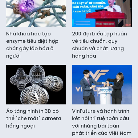
Nhà khoa học tạo
200 đại biểu tập huấn
enzyme tiêu diệt hợp
về tiêu chuẩn, quy
chất gây lão hóa ở
chuẩn và chất lượng
người
hàng hóa
Áo tàng hình in 3D có
VinFuture và hành trình
thể "che mắt" camera
kết nối trí tuệ toàn cầu
hồng ngoại
với những bài toán
phát triển của Việt Nam