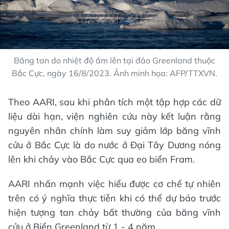
Băng tan do nhiệt độ ấm lên tại đảo Greenland thuộc
Bắc Cực, ngày 16/8/2023. Ảnh minh họa: AFP/TTXVN.
Theo AARI, sau khi phân tích một tập hợp các dữ
liệu dài hạn, viện nghiên cứu này kết luận rằng
nguyên nhân chính làm suy giảm lớp băng vĩnh
cửu ở Bắc Cực là do nước ở Đại Tây Dương nóng
lên khi chảy vào Bắc Cực qua eo biển Fram.
AARI nhấn mạnh việc hiểu được cơ chế tự nhiên
trên có ý nghĩa thực tiễn khi có thể dự báo trước
hiện tượng tan chảy bất thường của băng vĩnh
cửu ở Biển Greenland từ 1 - 4 năm.