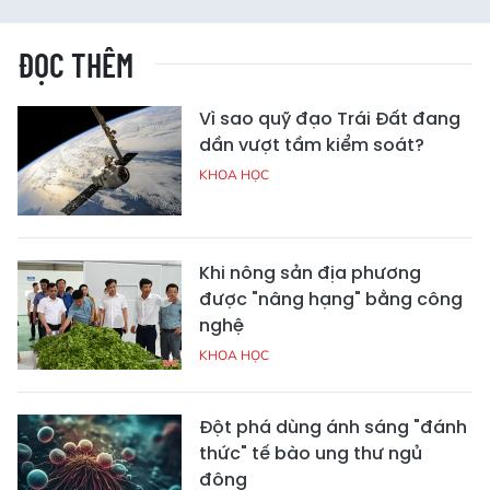
ĐỌC THÊM
Vì sao quỹ đạo Trái Đất đang
dần vượt tầm kiểm soát?
KHOA HỌC
Khi nông sản địa phương
được "nâng hạng" bằng công
nghệ
KHOA HỌC
Đột phá dùng ánh sáng "đánh
thức" tế bào ung thư ngủ
đông