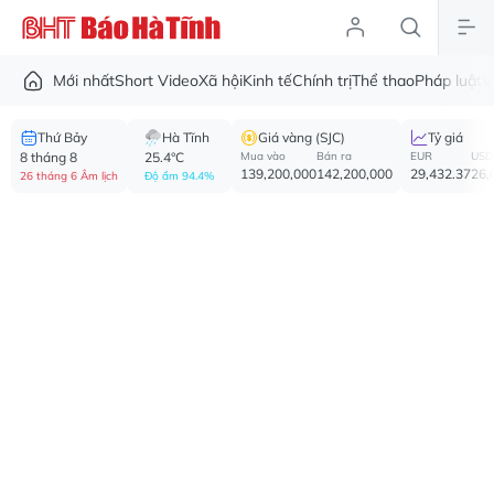
Mới nhất
Short Video
Xã hội
Kinh tế
Chính trị
Thể thao
Pháp luật
V
Thứ Bảy
Hà Tĩnh
Giá vàng (SJC)
Tỷ giá
8 tháng 8
25.4°C
Mua vào
Bán ra
EUR
USD
139,200,000
142,200,000
29,432.37
26,
26 tháng 6 Âm lịch
Độ ẩm 94.4%