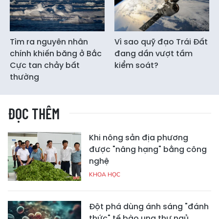
Tìm ra nguyên nhân
Vì sao quỹ đạo Trái Đất
chính khiến băng ở Bắc
đang dần vượt tầm
Cực tan chảy bất
kiểm soát?
thường
ĐỌC THÊM
Khi nông sản địa phương
được "nâng hạng" bằng công
nghệ
KHOA HỌC
Đột phá dùng ánh sáng "đánh
thức" tế bào ung thư ngủ