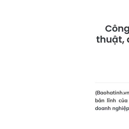
Công 
thuật,
(Baohatinh.vn
bản lĩnh của
doanh nghiệp