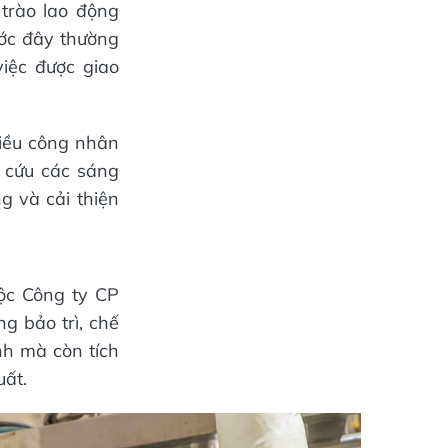
trào lao động
ước đây thường
iệc được giao
iều công nhân
 cứu các sáng
g và cải thiện
ộc Công ty CP
g bảo trì, chế
nh mà còn tích
uất.