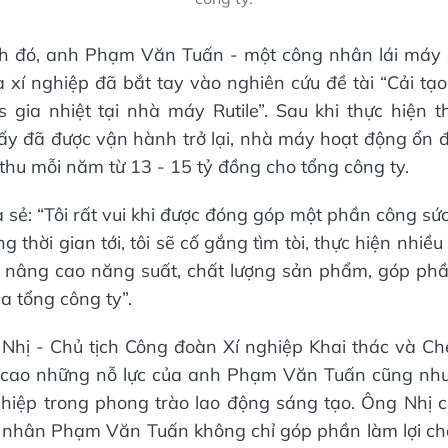
ình đó, anh Phạm Văn Tuấn - một công nhân lái máy 
xí nghiệp đã bắt tay vào nghiên cứu đề tài “Cải tạ
s gia nhiệt tại nhà máy Rutile”. Sau khi thực hiện 
sấy đã được vận hành trở lại, nhà máy hoạt động ổn 
 thu mỗi năm từ 13 - 15 tỷ đồng cho tổng công ty.
 sẻ: “Tôi rất vui khi được đóng góp một phần công sứ
ng thời gian tới, tôi sẽ cố gắng tìm tòi, thực hiện nhiề
ể nâng cao năng suất, chất lượng sản phẩm, góp phầ
a tổng công ty”.
Nhị - Chủ tịch Công đoàn Xí nghiệp Khai thác và Ch
 cao những nỗ lực của anh Phạm Văn Tuấn cũng như
ghiệp trong phong trào lao động sáng tạo. Ông Nhị c
 nhân Phạm Văn Tuấn không chỉ góp phần làm lợi ch