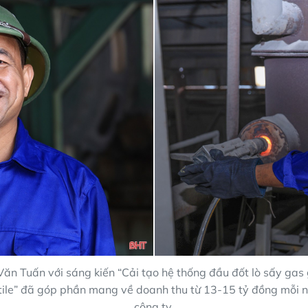
n Tuấn với sáng kiến “Cải tạo hệ thống đầu đốt lò sấy gas g
ile” đã góp phần mang về doanh thu từ 13-15 tỷ đồng mỗi 
công ty.