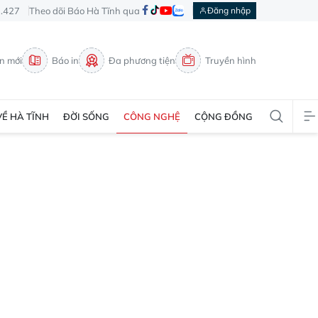
3.427
Theo dõi Báo Hà Tĩnh qua
Đăng nhập
in mới
Báo in
Đa phương tiện
Truyền hình
VỀ HÀ TĨNH
ĐỜI SỐNG
CÔNG NGHỆ
CỘNG ĐỒNG