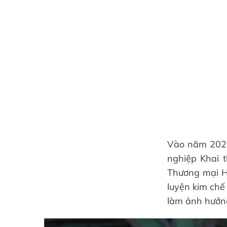
Vào năm 2022,
Ẻ
nghiệp Khai 
Thương mại H
luyện kim chế
làm ảnh hưởng