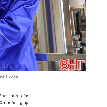
ích hợp hệ
ông sáng kiến
uần hoàn” giúp