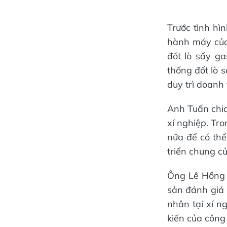
​Trước tình h
hành máy của 
đốt lò sấy ga
thống đốt lò 
duy trì doanh
Anh Tuấn chia
xí nghiệp. Tro
nữa để có th
triển chung củ
Ông Lê Hồng 
sản đánh giá
nhân tại xí n
kiến của công