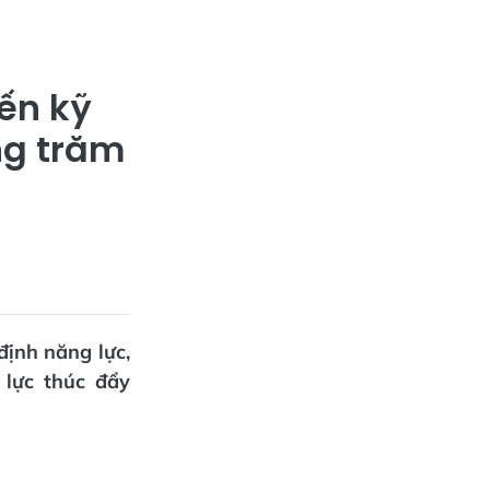
iến kỹ
ng trăm
định năng lực,
 lực thúc đẩy