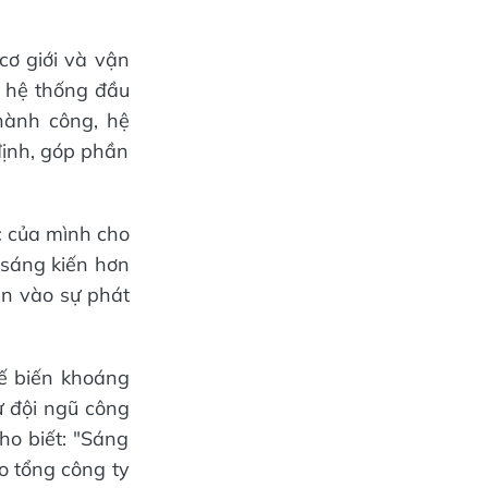
cơ giới và vận
o hệ thống đầu
thành công, hệ
định, góp phần
c của mình cho
u sáng kiến hơn
n vào sự phát
ế biến khoáng
 đội ngũ công
ho biết: "Sáng
o tổng công ty