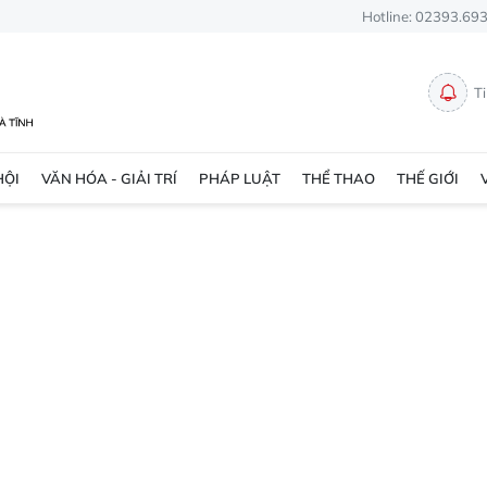
Hotline: 02393.69
T
HỘI
VĂN HÓA - GIẢI TRÍ
PHÁP LUẬT
THỂ THAO
THẾ GIỚI