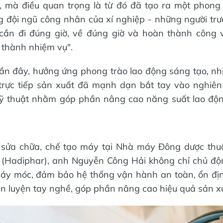
, mà điều quan trọng là từ đó đã tạo ra một phong 
g đội ngũ công nhân của xí nghiệp - những người tr
 cần đi đúng giờ, về đúng giờ và hoàn thành công v
 thành nhiệm vụ".
n đây, hưởng ứng phong trào lao động sáng tạo, nh
 trực tiếp sản xuất đã mạnh dạn bắt tay vào nghiên
 kỹ thuật nhằm góp phần nâng cao năng suất lao độn
 sửa chữa, chế tạo máy tại Nhà máy Đông dược thu
(Hadiphar), anh Nguyễn Công Hải không chỉ chủ độn
 máy móc, đảm bảo hệ thống vận hành an toàn, ổn đị
rèn luyện tay nghề, góp phần nâng cao hiệu quả sản x