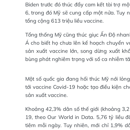
Biden trước đó thúc đẩy cam kết tài trợ một
6, trong đó Mỹ sẽ cung cấp một nửa. Tuy nh
tổng cộng 613 triệu liều vaccine.
Tổng thống Mỹ cũng thúc giục Ấn Độ nhanh
Á cho biết họ chưa lên kế hoạch chuyển v
sản xuất vaccine lớn, song dừng xuất k
bùng phát nghiêm trọng với số ca nhiễm tă
Một số quốc gia đang hối thúc Mỹ nới lỏng
tới vaccine Covid-19 hoặc tạo điều kiện 
sản xuất vaccine.
Khoảng 42,3% dân số thế giới (khoảng 3,2 t
19, theo Our World in Data. 5,76 tỷ liều 
tiêm mỗi ngày. Tuy nhiên, mới chỉ 1,9% d