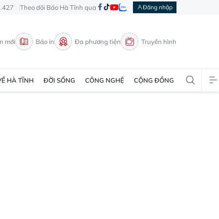
3.427
Theo dõi Báo Hà Tĩnh qua
Đăng nhập
in mới
Báo in
Đa phương tiện
Truyền hình
VỀ HÀ TĨNH
ĐỜI SỐNG
CÔNG NGHỆ
CỘNG ĐỒNG