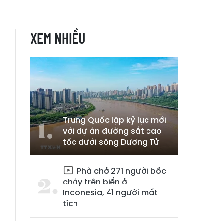
XEM NHIỀU
Trung Quốc lập kỷ lục mới
9
với dự án đường sắt cao
tốc dưới sông Dương Tử
Phà chở 271 người bốc
cháy trên biển ở
Indonesia, 41 người mất
tích