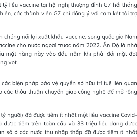
 tỷ liều vaccine tại hội nghị thượng đỉnh G7 hồi thán
iên, các thành viên G7 chỉ đồng ý với cam kết tài tr
 chóng nối lại xuất khẩu vaccine, song quốc gia Na
accine cho nước ngoài trước năm 2022. Ấn Độ là nh
hẩu mặt hàng này vào đầu năm khi phải đối mặt đợ
ng vọt.
 các biện pháp bảo vệ quyền sở hữu trí tuệ liên qua
cho các thỏa thuận chuyển giao công nghệ để mở rộn
ỷ người) đã được tiêm ít nhất một liều vaccine Covid
đã được tiêm trên toàn cầu và 33 triệu liều đang đượ
ân số ở các nước thu nhập thấp đã được tiêm ít nhấ