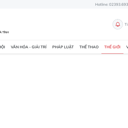
Hotline: 02393.69
T
HỘI
VĂN HÓA - GIẢI TRÍ
PHÁP LUẬT
THỂ THAO
THẾ GIỚI