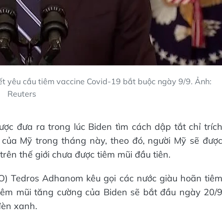
ết yêu cầu tiêm vaccine Covid-19 bắt buộc ngày 9/9. Ảnh:
Reuters
ợc đưa ra trong lúc Biden tìm cách dập tắt chỉ tríc
 của Mỹ trong tháng này, theo đó, người Mỹ sẽ đượ
trên thế giới chưa được tiêm mũi đầu tiên.
O) Tedros Adhanom kêu gọi các nước giàu hoãn tiê
iêm mũi tăng cường của Biden sẽ bắt đầu ngày 20/
đèn xanh.