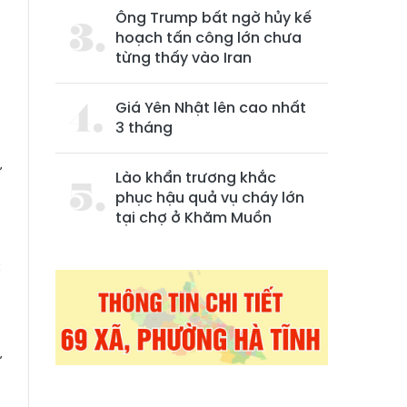
Ông Trump bất ngờ hủy kế
hoạch tấn công lớn chưa
từng thấy vào Iran
Giá Yên Nhật lên cao nhất
3 tháng
ự
Lào khẩn trương khắc
phục hậu quả vụ cháy lớn
tại chợ ở Khăm Muồn
,
c
à
ự
p