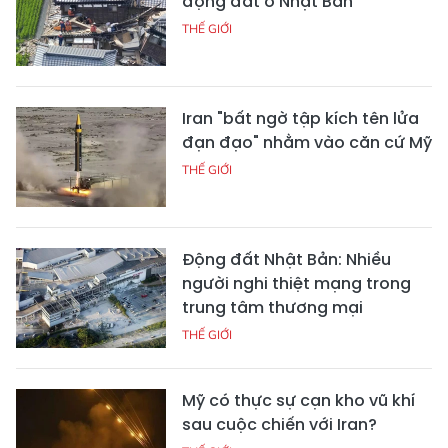
động đất ở Nhật Bản
THẾ GIỚI
Iran "bất ngờ tập kích tên lửa
đạn đạo" nhằm vào căn cứ Mỹ
THẾ GIỚI
Động đất Nhật Bản: Nhiều
người nghi thiệt mạng trong
trung tâm thương mại
THẾ GIỚI
Mỹ có thực sự cạn kho vũ khí
sau cuộc chiến với Iran?