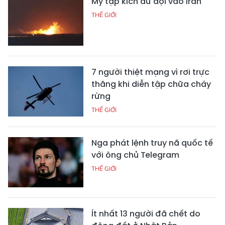
Mỹ tập kích dữ dội vào Iran
THẾ GIỚI
7 người thiệt mạng vì rơi trực
thăng khi diễn tập chữa cháy
rừng
THẾ GIỚI
Nga phát lệnh truy nã quốc tế
với ông chủ Telegram
THẾ GIỚI
Ít nhất 13 người đã chết do