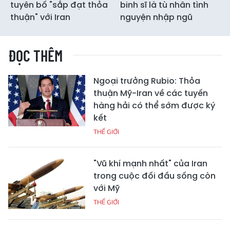
tuyên bố "sắp đạt thỏa
binh sĩ là tù nhân tình
thuận" với Iran
nguyện nhập ngũ
ĐỌC THÊM
Ngoại trưởng Rubio: Thỏa
thuận Mỹ-Iran về các tuyến
hàng hải có thể sớm được ký
kết
THẾ GIỚI
"Vũ khí mạnh nhất" của Iran
trong cuộc đối đầu sống còn
với Mỹ
THẾ GIỚI