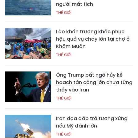
người mất tích
THẾ GIỚI
Lào khẩn trương khắc phục
hậu quả vụ cháy lớn tại chợ ở
Khăm Muồn
THẾ GIỚI
Ông Trump bất ngờ hủy kế
hoạch tấn công lớn chưa từng
thấy vào Iran
THẾ GIỚI
Iran dọa đáp trả tương xứng
nếu Mỹ đánh lớn
THẾ GIỚI