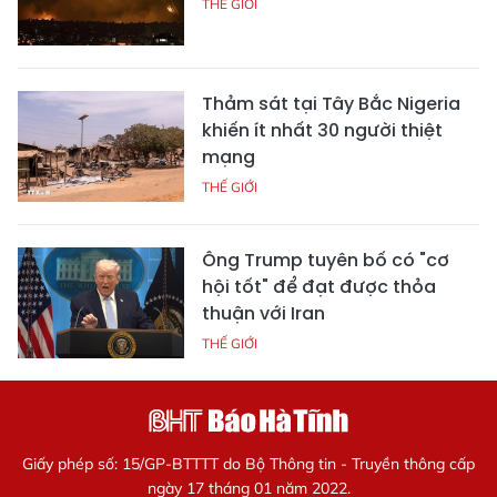
THẾ GIỚI
Thảm sát tại Tây Bắc Nigeria
khiến ít nhất 30 người thiệt
mạng
THẾ GIỚI
Ông Trump tuyên bố có "cơ
hội tốt" để đạt được thỏa
thuận với Iran
THẾ GIỚI
Giấy phép số: 15/GP-BTTTT do Bộ Thông tin - Truyền thông cấp
ngày 17 tháng 01 năm 2022.