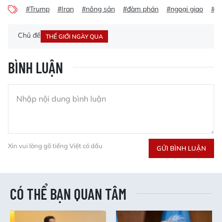
#Trump
#Iran
#nông sản
#đàm phán
#ngoại giao
#T
Chủ đề
THẾ GIỚI NGÀY QUA
BÌNH LUẬN
Xin vui lòng gõ tiếng Việt có dấu
GỬI BÌNH LUẬN
CÓ THỂ BẠN QUAN TÂM