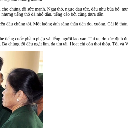
ền cho chúng tôi sức mạnh. Ngạt thở, ngực đau tức, đầu như búa bổ, m
, nhưng tiếng thở đã nhỏ dần, tiếng cào bới cũng thưa dần.
trên đầu chúng tôi. Một luồng ánh sáng thần tiên dọi xuống. Cái lỗ thủ
he tiếng cuốc phầm phập và tiếng người lao xao. Thì ra, do xác định đư
 Ba chúng tôi đều ngất lịm, da tím tái. Hoạt chỉ còn thoi thóp. Tôi v