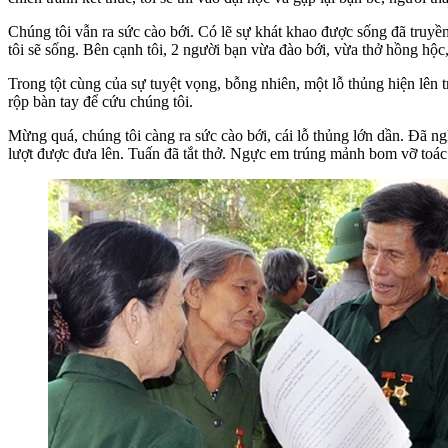
Chúng tôi vẫn ra sức cào bới. Có lẽ sự khát khao được sống đã truy
tôi sẽ sống. Bên cạnh tôi, 2 người bạn vừa đào bới, vừa thở hồng hộc
Trong tột cùng của sự tuyệt vọng, bỗng nhiên, một lỗ thủng hiện lên 
rộp bàn tay để cứu chúng tôi.
Mừng quá, chúng tôi càng ra sức cào bới, cái lỗ thủng lớn dần. Đã ng
lượt được đưa lên. Tuấn đã tắt thở. Ngực em trúng mảnh bom vỡ toác.