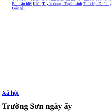
Bạn cần biết
Khác
Tuyển dụng - Tuyển sinh
Thiết bị - Di động
Góc hài
Xã hội
Trường Sơn ngày ấy