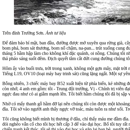
Trên đỉnh Trường Sơn.
Ảnh tư liệu
Để đảm bảo bí mật, ban đầu, đường được mở xuyên qua rừng già, cây
bom phá, bom sát thương, bom nổ chậm, na-pan... trút xuống cung đườ
tháng 5 hầm hập làm cho không khí đặc quánh, oi nồng. Chúng tôi nh
thả pháo sáng suốt đêm. Địch quyết tâm cắt đứt cung đường chúng tôi
Hôm ấy vào buổi trưa, trời trong xanh, không một gợn mây, mặt trời 
Tiếng L19, OV10 (loại máy bay trinh sát) cũng lặng ngắt. Một sự yê
Bỗng nhiên, 3 chiếc máy bay B52 xuất hiện từ phía biển, kẻ những đườ
còn nhớ, 4 anh em gồm: tôi - Trung đội trưởng, Vị - Chính trị viên đạ
ngực đau như có ai giẫm mạnh lên. Tôi biết hầm chúng tôi đã bị sập 
Nhờ có mấy thanh gỗ hầm đỡ lại nên chúng tôi còn được một khoảng 
đìa. Tôi sờ vào người anh thấy ngực vỡ toác, máu tuôn ra như xối. Tr
Tôi cũng không biết mình bị thương ở đâu, chỉ thấy máu me đầm đìa. C
đói nghèo vẫn cố cho tôi học hết cấp 3 để vào đại học. Bố tôi tuy r
chiến tranh kết thúc, tôi sẽ thi vào đại học và gặp lại bạn bè, người t