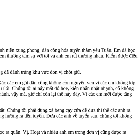
thanh niên xung phong, dân công hỏa tuyến thầm yêu Tuấn. Em đã học
n em thường tâm sự với tôi và anh em rất thương nhau. Kiếm được điếu
g đã đánh trúng khu vực đơn vị chốt giữ.
 Xác các em gái dân công không còn nguyên vẹn vì các em không kịp
u í ới. Chúng tôi ai nấy mắt đỏ hoe, kiên nhẫn nhặt nhạnh, cố không
hảnh, vậy mà, giờ chỉ còn lại thế này đây. Vì các em mới được tăng
ắt. Chúng tôi phải dùng xà beng cạy cửa để đưa thi thể các anh ra.
ng hướng ra tiền tuyến. Đưa các anh về tuyến sau, chúng tôi không
ợc ra quân. Vị, Hoạt và nhiều anh em trong đơn vị cũng được ra