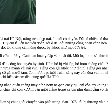
 trai Hà Nội, trắng trẻo, đẹp trai, ăn nói có duyên. Đã có nhiều cô 
a. Tuy em là liên lạc tiểu đoàn, tôi ở đại đội nhưng cùng hoàn cảnh nê
 đó, tôi không cầm lòng được, bật khóc như một đứa trẻ.
đi cứu thương. Cảnh tan hoang đập vào mắt tôi. Một loạt bom sát thươn
 dân công hỏa tuyến hy sinh. Hầm hố bị vùi lấp, hố bom chồng chất.
 những mảnh vải nát vụn. Tiếng con gái khóc như rên rỉ. Tiếng gọi nha
g cô gái mười tám, đôi mươi trạc tuổi Tuấn, sáng nay còn đùa vui nhí n
, chỉ biết các em đều cùng quê Hà Tĩnh.
ường hành quân chẳng may dính bom na-pan cháy rụi, chỉ còn trơ khung s
 bị cháy chỉ còn xương vẫn ngồi thẳng trong ca bin như đang cầm vô lă
Đơn vị chúng tôi chuyển vào phía trong. Sau 1975, tôi bị thương và đư