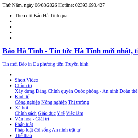
Thứ Năm, ngày 06/08/2026
Hotline: 02393.693.427
Theo dõi Báo Hà Tĩnh qua
Báo Hà Tĩnh - Tin tức Hà Tĩnh mới nhất, 
Tin mới
Báo in
Đa phương tiện
Truyền hình
Short Video
Chính trị
Xây dựng Đảng
Chính quyền
Quốc phòng - An ninh
Đoàn thể
Kinh tế
Công nghiệp
Nông nghiệp
Thị trường
Xã hội
Chính sách
Giáo dục
Y tế
Việc làm
Văn hóa - Giải trí
Pháp luật
Pháp luật đời sống
An ninh trật tự
Thể thao