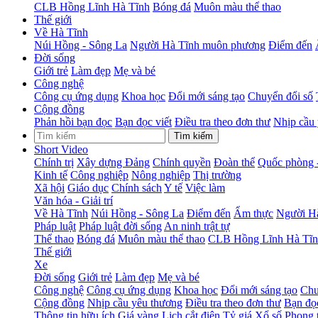
CLB Hồng Lĩnh Hà Tĩnh
Bóng đá
Muôn màu thể thao
Thế giới
Về Hà Tĩnh
Núi Hồng - Sông La
Người Hà Tĩnh muôn phương
Điểm đến
Đời sống
Giới trẻ
Làm đẹp
Mẹ và bé
Công nghệ
Công cụ ứng dụng
Khoa học
Đổi mới sáng tạo
Chuyển đổi số
Cộng đồng
Phản hồi bạn đọc
Bạn đọc viết
Điều tra theo đơn thư
Nhịp cầu
Tìm kiếm
Short Video
Chính trị
Xây dựng Đảng
Chính quyền
Đoàn thể
Quốc phòng 
Kinh tế
Công nghiệp
Nông nghiệp
Thị trường
Xã hội
Giáo dục
Chính sách
Y tế
Việc làm
Văn hóa - Giải trí
Về Hà Tĩnh
Núi Hồng - Sông La
Điểm đến
Ẩm thực
Người H
Pháp luật
Pháp luật đời sống
An ninh trật tự
Thể thao
Bóng đá
Muôn màu thể thao
CLB Hồng Lĩnh Hà Tĩ
Thế giới
Xe
Đời sống
Giới trẻ
Làm đẹp
Mẹ và bé
Công nghệ
Công cụ ứng dụng
Khoa học
Đổi mới sáng tạo
Chu
Cộng đồng
Nhịp cầu yêu thương
Điều tra theo đơn thư
Bạn đọc
Thông tin hữu ích
Giá vàng
Lịch cắt điện
Tỷ giá
Xổ số
Phong 