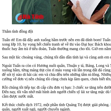
Thắm tình đồng đội
Tuấn ơi! Em đã đẩy anh xuống hầm trước nên em đã dính bom! Tuấn là
xong lớp 10, hy vọng hết chiến tranh sẽ về thi vào Đại học Bách kho
thuốc hay ấm trà ở tiểu đoàn, Tuấn thường mang cho tôi. Giờ em nằm
Sau một lúc choáng váng, chúng tôi dần dần tỉnh lại và cùng anh em 
Ngoài Tuấn ra còn có Hương nuôi quân, Thuận y tá, Bảng, Long và 5
xuống hầm, từng mảng thịt còn rỉ máu vung vãi lẫn trong đất đá cùng
để sót tý nào di hài các em và chia đều trên những tấm ni-lông. Nhữn
cường về đơn vị nên chúng tôi cũng chưa kịp làm quen, chưa biết tên
Rồi chúng tôi tiếp tục đi cấp cứu đơn vị bạn: 3 chiếc xe tăng trên đ
Đến nay, tôi vẫn nhớ mãi hình ảnh người chiến sỹ lái xe tăng mặc dù
cầm được nước mắt.
Kết thúc chiến dịch 1972, một phần tỉnh Quảng Trị được giải phóng. 
quân, người xuất ngũ, người chuyển ngành.