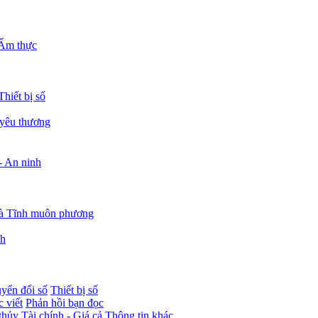
Ẩm thực
Thiết bị số
 yêu thương
- An ninh
à Tĩnh muôn phương
nh
yển đổi số
Thiết bị số
 viết
Phản hồi bạn đọc
thủy
Tài chính - Giá cả
Thông tin khác