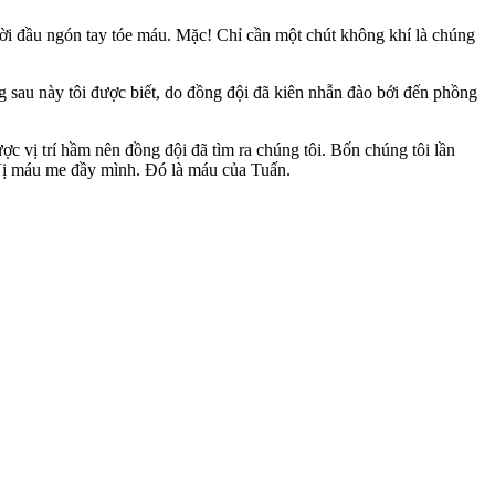
ười đầu ngón tay tóe máu. Mặc! Chỉ cần một chút không khí là chúng
ng sau này tôi được biết, do đồng đội đã kiên nhẫn đào bới đến phồng
ợc vị trí hầm nên đồng đội đã tìm ra chúng tôi. Bốn chúng tôi lần
à Vị máu me đầy mình. Đó là máu của Tuấn.