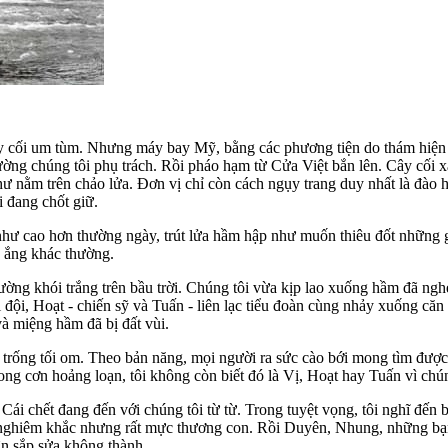
 cối um tùm. Nhưng máy bay Mỹ, bằng các phương tiện do thám hiện đ
ng chúng tôi phụ trách. Rồi pháo hạm từ Cửa Việt bắn lên. Cây cối xác
ư nằm trên chảo lửa. Đơn vị chỉ còn cách ngụy trang duy nhất là đào 
 đang chốt giữ.
như cao hơn thường ngày, trút lửa hầm hập như muốn thiêu đốt những g
n ắng khác thường.
ng khói trắng trên bầu trời. Chúng tôi vừa kịp lao xuống hầm đã nghe 
i đội, Hoạt - chiến sỹ và Tuấn - liên lạc tiểu đoàn cùng nhảy xuống căn
và miệng hầm đã bị đất vùi.
trống tối om. Theo bản năng, mọi người ra sức cào bới mong tìm được
ong cơn hoảng loạn, tôi không còn biết đó là Vị, Hoạt hay Tuấn vì chú
ái chết đang đến với chúng tôi từ từ. Trong tuyệt vọng, tôi nghĩ đến 
ất nghiêm khắc nhưng rất mực thương con. Rồi Duyên, Nhung, những bạn
hân sắp sửa không thành.