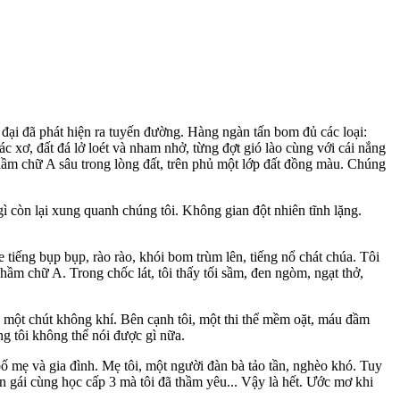
ại đã phát hiện ra tuyến đường. Hàng ngàn tấn bom đủ các loại:
 xơ, đất đá lở loét và nham nhở, từng đợt gió lào cùng với cái nắng
hầm chữ A sâu trong lòng đất, trên phủ một lớp đất đồng màu. Chúng
ì còn lại xung quanh chúng tôi. Không gian đột nhiên tĩnh lặng.
tiếng bụp bụp, rào rào, khói bom trùm lên, tiếng nổ chát chúa. Tôi
 hầm chữ A. Trong chốc lát, tôi thấy tối sầm, đen ngòm, ngạt thở,
 một chút không khí. Bên cạnh tôi, một thi thể mềm oặt, máu đầm
ng tôi không thể nói được gì nữa.
bố mẹ và gia đình. Mẹ tôi, một người đàn bà tảo tần, nghèo khó. Tuy
 gái cùng học cấp 3 mà tôi đã thầm yêu... Vậy là hết. Ước mơ khi