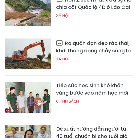
chia cắt Quốc lộ 4D ở Lào Cai
XÃ HỘI
Ra quân dọn dẹp rác thải,
khơi thông dòng chảy sông La
XÃ HỘI
Tiếp sức học sinh khó khăn
vững bước vào năm học mới
CHÍNH SÁCH
Đề xuất hướng dẫn người từ
40 tuổi chuẩn bị cho tuổi già