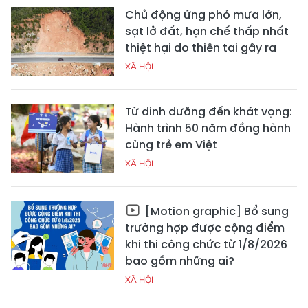
Chủ động ứng phó mưa lớn,
sạt lở đất, hạn chế thấp nhất
thiệt hại do thiên tai gây ra
XÃ HỘI
Từ dinh dưỡng đến khát vọng:
Hành trình 50 năm đồng hành
cùng trẻ em Việt
XÃ HỘI
[Motion graphic] Bổ sung
trường hợp được cộng điểm
khi thi công chức từ 1/8/2026
bao gồm những ai?
XÃ HỘI