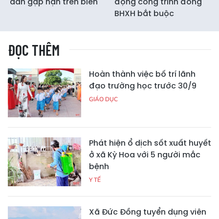
dân gặp nạn trên biển
động công trình đóng
BHXH bắt buộc
ĐỌC THÊM
Hoàn thành việc bố trí lãnh
đạo trường học trước 30/9
GIÁO DỤC
Phát hiện ổ dịch sốt xuất huyết
ở xã Kỳ Hoa với 5 người mắc
bệnh
Y TẾ
Xã Đức Đồng tuyển dụng viên