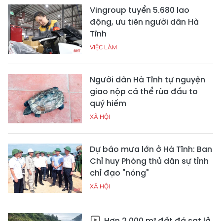
Vingroup tuyển 5.680 lao
động, ưu tiên người dân Hà
Tĩnh
VIỆC LÀM
Người dân Hà Tĩnh tự nguyện
giao nộp cá thể rùa đầu to
quý hiếm
XÃ HỘI
Dự báo mưa lớn ở Hà Tĩnh: Ban
Chỉ huy Phòng thủ dân sự tỉnh
chỉ đạo "nóng"
XÃ HỘI
Hơn 2.000 m³ đất đá sạt lở