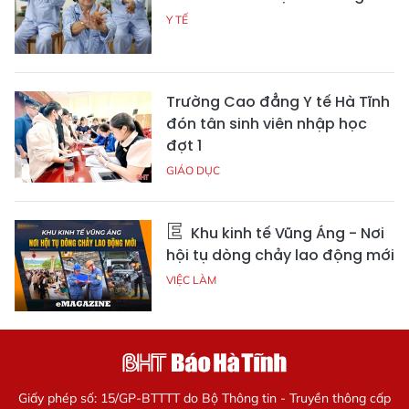
Y TẾ
Trường Cao đẳng Y tế Hà Tĩnh
đón tân sinh viên nhập học
đợt 1
GIÁO DỤC
Khu kinh tế Vũng Áng - Nơi
hội tụ dòng chảy lao động mới
VIỆC LÀM
Giấy phép số: 15/GP-BTTTT do Bộ Thông tin - Truyền thông cấp