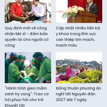
Quy định mới về công
Cập nhật nhiều tiến bộ
nhận liệt sĩ - đảm bảo
y khoa trong lĩnh vực
quyền lợi cho người có
can thiệp tim mạch,
công
mạch máu
"Hành trình gieo mầm
Đồng thuận phương án
xanh hy vọng": Trao cơ
nghỉ tết Nguyên đán
hội phục hồi cho trẻ
2027 dài 7 ngày
khuyết tật