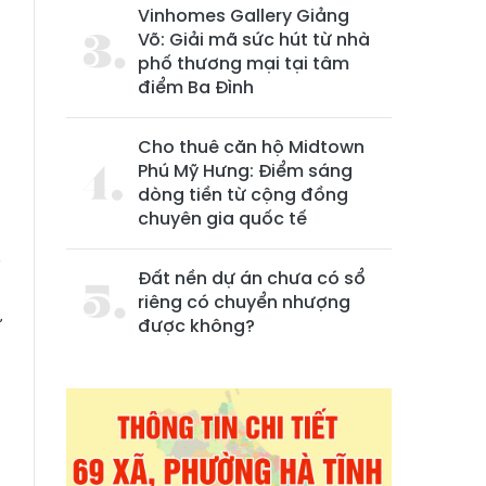
Vinhomes Gallery Giảng
Võ: Giải mã sức hút từ nhà
phố thương mại tại tâm
điểm Ba Đình
Cho thuê căn hộ Midtown
Phú Mỹ Hưng: Điểm sáng
dòng tiền từ cộng đồng
chuyên gia quốc tế
y
Đất nền dự án chưa có sổ
g
riêng có chuyển nhượng
ư
được không?
g
n
ủ