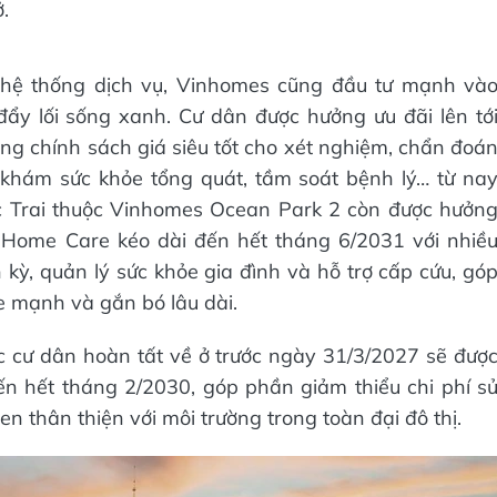
.
 hệ thống dịch vụ, Vinhomes cũng đầu tư mạnh và
ẩy lối sống xanh. Cư dân được hưởng ưu đãi lên tớ
g chính sách giá siêu tốt cho xét nghiệm, chẩn đoá
i khám sức khỏe tổng quát, tầm soát bệnh lý… từ na
c Trai thuộc Vinhomes Ocean Park 2 còn được hưởn
 Home Care kéo dài đến hết tháng 6/2031 với nhiề
 kỳ, quản lý sức khỏe gia đình và hỗ trợ cấp cứu, gó
 mạnh và gắn bó lâu dài.
c cư dân hoàn tất về ở trước ngày 31/3/2027 sẽ đượ
n hết tháng 2/2030, góp phần giảm thiểu chi phí s
en thân thiện với môi trường trong toàn đại đô thị.