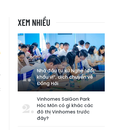
XEM NHIỀU
Nhà đầu tư xứ Nghệ “đổi
,
khẩu vị”, dịch chuyển về
à
Đồng Hới
t
Vinhomes SaiGon Park
Hóc Môn có gì khác các
đô thị Vinhomes trước
đây?