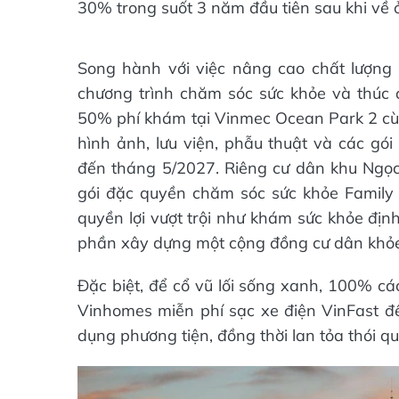
30% trong suốt 3 năm đầu tiên sau khi về ở
Song hành với việc nâng cao chất lượng
chương trình chăm sóc sức khỏe và thúc đ
50% phí khám tại Vinmec Ocean Park 2 cùn
hình ảnh, lưu viện, phẫu thuật và các gó
đến tháng 5/2027. Riêng cư dân khu Ngọ
gói đặc quyền chăm sóc sức khỏe Family
quyền lợi vượt trội như khám sức khỏe định
phần xây dựng một cộng đồng cư dân khỏe
Đặc biệt, để cổ vũ lối sống xanh, 100% cá
Vinhomes miễn phí sạc xe điện VinFast đế
dụng phương tiện, đồng thời lan tỏa thói qu