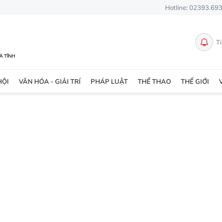
Hotline: 02393.69
T
HỘI
VĂN HÓA - GIẢI TRÍ
PHÁP LUẬT
THỂ THAO
THẾ GIỚI