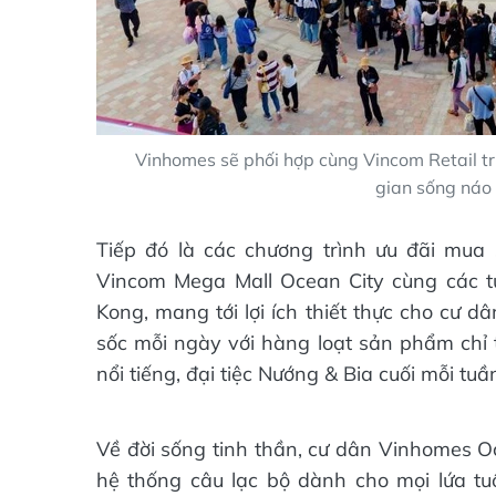
Vinhomes sẽ phối hợp cùng Vincom Retail tri
gian sống náo 
Tiếp đó là các chương trình ưu đãi mua sắ
Vincom Mega Mall Ocean City cùng các t
Kong, mang tới lợi ích thiết thực cho cư d
sốc mỗi ngày với hàng loạt sản phẩm chỉ t
nổi tiếng, đại tiệc Nướng & Bia cuối mỗi tu
Về đời sống tinh thần, cư dân Vinhomes 
hệ thống câu lạc bộ dành cho mọi lứa tuổ