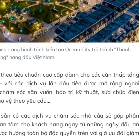
s trong hành trình kiến tạo Ocean City trở thành "Thành
ng" hàng đầu Việt Nam.
theo tiêu chuẩn cao cấp dành cho các căn thấp tần
– với các dịch vụ lần đầu tiên được mở rộng ngoà
 chăm sóc sân vườn, bảo trì kỹ thuật, sửa chữa điệ
o vệ theo yêu cầu...
es sẵn có các dịch vụ chăm sóc nhà cửa sẽ góp phầ
ự an tâm cho khách hàng ngay từ những ngày đầu a
được hưởng toàn bộ đặc quyền trên với giá ưu đãi giả