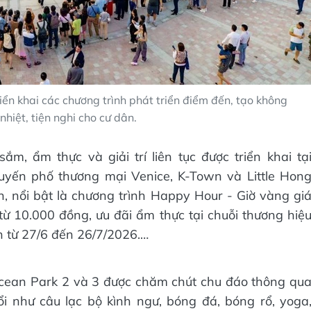
ển khai các chương trình phát triển điểm đến, tạo không
nhiệt, tiện nghi cho cư dân.
m, ẩm thực và giải trí liên tục được triển khai tạ
uyến phố thương mại Venice, K-Town và Little Hon
ân, nổi bật là chương trình Happy Hour - Giờ vàng gi
ừ 10.000 đồng, ưu đãi ẩm thực tại chuỗi thương hiệ
ần từ 27/6 đến 26/7/2026.…
Ocean Park 2 và 3 được chăm chút chu đáo thông qu
i như câu lạc bộ kình ngư, bóng đá, bóng rổ, yoga