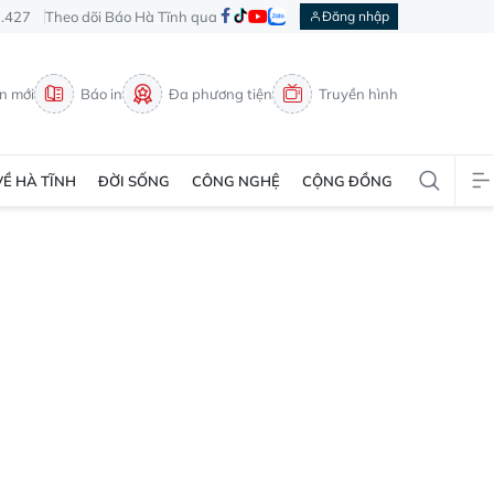
3.427
Theo dõi Báo Hà Tĩnh qua
Đăng nhập
in mới
Báo in
Đa phương tiện
Truyền hình
VỀ HÀ TĨNH
ĐỜI SỐNG
CÔNG NGHỆ
CỘNG ĐỒNG