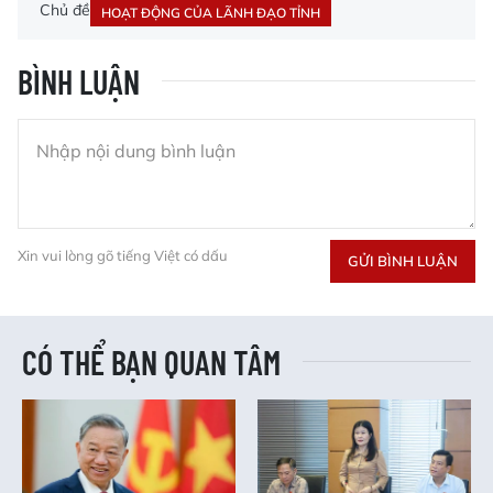
Chủ đề
HOẠT ĐỘNG CỦA LÃNH ĐẠO TỈNH
BÌNH LUẬN
Xin vui lòng gõ tiếng Việt có dấu
GỬI BÌNH LUẬN
CÓ THỂ BẠN QUAN TÂM