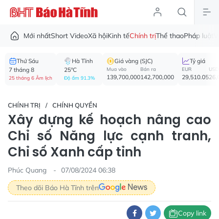
Mới nhất
Short Video
Xã hội
Kinh tế
Chính trị
Thể thao
Pháp luật
V
Thứ Sáu
Hà Tĩnh
Giá vàng (SJC)
Tỷ giá
7 tháng 8
25°C
Mua vào
Bán ra
EUR
USD
139,700,000
142,700,000
29,510.05
26,
25 tháng 6 Âm lịch
Độ ẩm 91.3%
CHÍNH TRỊ
CHÍNH QUYỀN
Xây dựng kế hoạch nâng cao
Chỉ số Năng lực cạnh tranh,
Chỉ số Xanh cấp tỉnh
Phúc Quang
07/08/2024 06:38
Theo dõi Báo Hà Tĩnh trên
Copy link