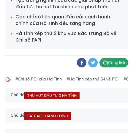
Tập trung nghiên cứu các giải pháp thu hút
đầu tư, thu hút tài chính cho phát triển
Các chỉ số liên quan đến cải cách hành
chính của Hà Tĩnh đều tăng hạng
Hà Tĩnh xếp thứ 2 khu vực Bắc Trung Bộ về
Chỉ số PAPI
Copy link
#Chỉ số PCI của Hà Tĩnh
#Hà Tĩnh xếp thứ 54 về PCI
#Chỉ
Chủ đề
THU HÚT ĐẦU TƯ Ở HÀ TĨNH
Chủ đề
CẢI CÁCH HÀNH CHÍNH