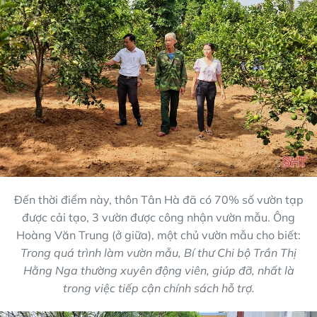
Đến thời điểm này, thôn Tân Hà đã có 70% số vườn tạp
được cải tạo, 3 vườn được công nhận vườn mẫu. Ông
Hoàng Văn Trung (ở giữa), một chủ vườn mẫu cho biết:
Trong quá trình làm vườn mẫu, Bí thư Chi bộ Trần Thị
Hằng Nga thường xuyên động viên, giúp đỡ, nhất là
trong việc tiếp cận chính sách hỗ trợ.