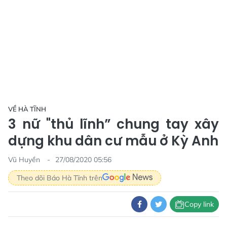
VỀ HÀ TĨNH
3 nữ "thủ lĩnh” chung tay xây
dựng khu dân cư mẫu ở Kỳ Anh
Vũ Huyền
27/08/2020 05:56
Theo dõi Báo Hà Tĩnh trên
Copy link