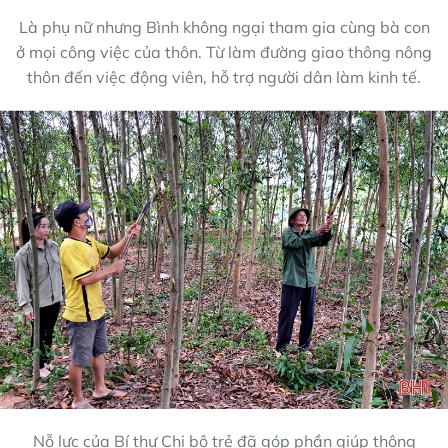
Là phụ nữ nhưng Bình không ngại tham gia cùng bà con
ở mọi công việc của thôn. Từ làm đường giao thông nông
thôn đến việc động viên, hỗ trợ người dân làm kinh tế.
Nỗ lực của Bí thư Chi bộ trẻ đã góp phần giúp thông