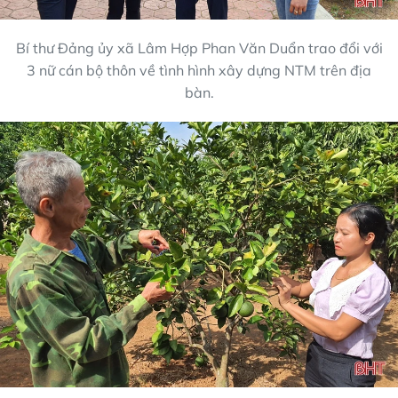
Bí thư Đảng ủy xã Lâm Hợp Phan Văn Duẩn trao đổi với
3 nữ cán bộ thôn về tình hình xây dựng NTM trên địa
bàn.