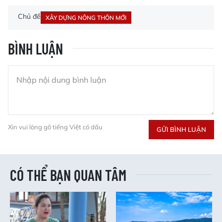
Chủ đề
XÂY DỰNG NÔNG THÔN MỚI
BÌNH LUẬN
Xin vui lòng gõ tiếng Việt có dấu
GỬI BÌNH LUẬN
CÓ THỂ BẠN QUAN TÂM