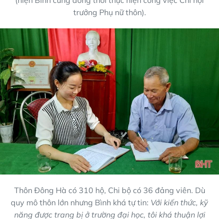
(hiện Bình cũng đồng thời thực hiện công việc Chi hội
trưởng Phụ nữ thôn).
Thôn Đông Hà có 310 hộ, Chi bộ có 36 đảng viên. Dù
quy mô thôn lớn nhưng Bình khá tự tin:
Với kiến thức, kỹ
năng được trang bị ở trường đại học, tôi khá thuận lợi