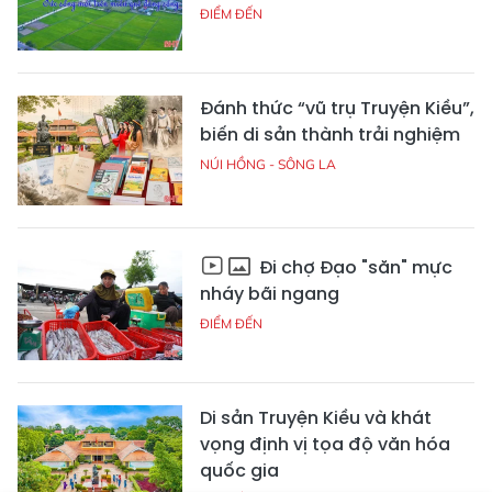
ĐIỂM ĐẾN
Đánh thức “vũ trụ Truyện Kiều”,
biến di sản thành trải nghiệm
NÚI HỒNG - SÔNG LA
Đi chợ Đạo "săn" mực
nháy bãi ngang
ĐIỂM ĐẾN
Di sản Truyện Kiều và khát
vọng định vị tọa độ văn hóa
quốc gia