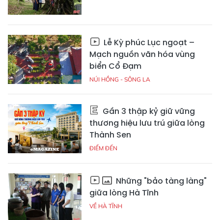
Lễ Kỳ phúc Lục ngoạt –
Mạch nguồn văn hóa vùng
biển Cổ Đạm
NÚI HỒNG - SÔNG LA
Gần 3 thập kỷ giữ vững
thương hiệu lưu trú giữa lòng
Thành Sen
ĐIỂM ĐẾN
Những "bảo tàng làng"
giữa lòng Hà Tĩnh
VỀ HÀ TĨNH