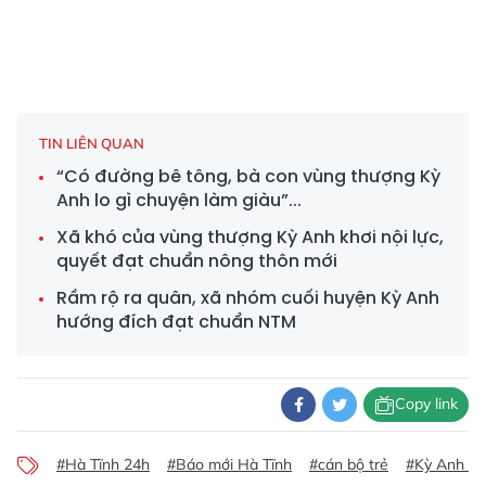
TIN LIÊN QUAN
“Có đường bê tông, bà con vùng thượng Kỳ
Anh lo gì chuyện làm giàu”...
Xã khó của vùng thượng Kỳ Anh khơi nội lực,
quyết đạt chuẩn nông thôn mới
Rầm rộ ra quân, xã nhóm cuối huyện Kỳ Anh
hướng đích đạt chuẩn NTM
Copy link
#Hà Tĩnh 24h
#Báo mới Hà Tĩnh
#cán bộ trẻ
#Kỳ Anh x