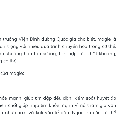
trưởng Viện Dinh dưỡng Quốc gia cho biết, magie l
an trọng với nhiều quá trình chuyển hóa trong cơ thể
ình khoáng hóa tạo xương, tích hợp các chất khoáng
 cơ thể.
 của magie:
khỏe mạnh, giúp tim đập đều đặn, kiểm soát huyết á
 then chốt giúp nhịp tim khỏe mạnh vì nó tham gia vậ
n như canxi và kali vào tế bào. Ngoài ra còn có th