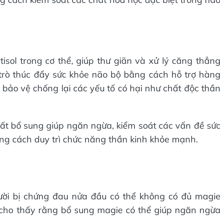
sol trong cơ thể, giúp thư giãn và xử lý căng thẳn
trò thúc đẩy sức khỏe não bộ bằng cách hỗ trợ hàn
 bảo vệ chống lại các yếu tố có hại như chất độc thầ
t bổ sung giúp ngăn ngừa, kiểm soát các vấn đề sứ
ng cách duy trì chức năng thần kinh khỏe mạnh.
ời bị chứng đau nửa đầu có thể không có đủ magi
u cho thấy rằng bổ sung magie có thể giúp ngăn ngừ