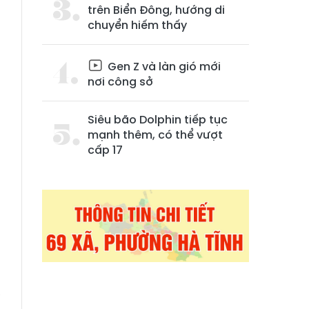
trên Biển Đông, hướng di
chuyển hiếm thấy
Gen Z và làn gió mới
nơi công sở
à
Siêu bão Dolphin tiếp tục
.
mạnh thêm, có thể vượt
,
cấp 17
p
n
ể