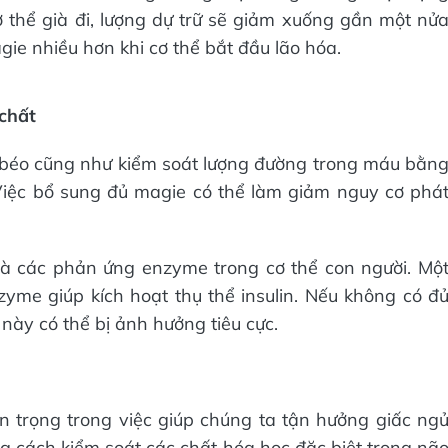
 thể già đi, lượng dự trữ sẽ giảm xuống gần một nử
gie nhiều hơn khi cơ thể bắt đầu lão hóa.
 chất
t béo cũng như kiểm soát lượng đường trong máu bằn
 Việc bổ sung đủ magie có thể làm giảm nguy cơ phá
à các phản ứng enzyme trong cơ thể con người. Mộ
nzyme giúp kích hoạt thụ thể insulin. Nếu không có đ
này có thể bị ảnh hưởng tiêu cực.
n trọng trong việc giúp chúng ta tận hưởng giấc ng
ng cách kiểm soát các chất hóa học đặc biệt trong nã