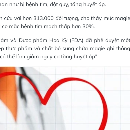
ạn như bị bệnh tim, đột quỵ, tăng huyết áp.
n cứu với hơn 313.000 đối tượng, cho thấy mức magi
uy cơ mắc bệnh tim mạch thấp hơn 30%.
hẩm và Dược phẩm Hoa Kỳ (FDA) đã phê duyệt mộ
hép thực phẩm và chất bổ sung chứa magie ghi thôn
 có thể làm giảm nguy cơ tăng huyết áp".