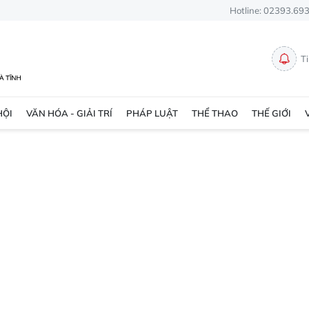
Hotline: 02393.69
T
HỘI
VĂN HÓA - GIẢI TRÍ
PHÁP LUẬT
THỂ THAO
THẾ GIỚI