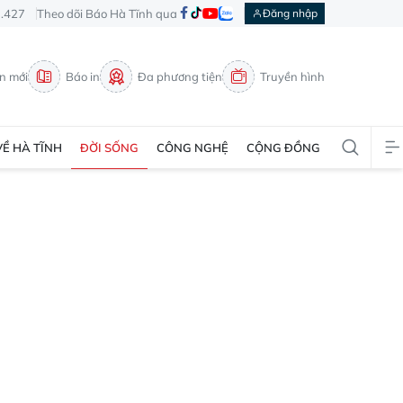
3.427
Theo dõi Báo Hà Tĩnh qua
Đăng nhập
in mới
Báo in
Đa phương tiện
Truyền hình
VỀ HÀ TĨNH
ĐỜI SỐNG
CÔNG NGHỆ
CỘNG ĐỒNG