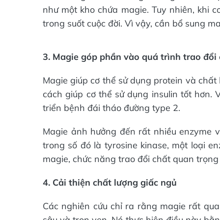
như một kho chứa magie. Tuy nhiên, khi cơ
trong suốt cuộc đời. Vì vậy, cần bổ sung ma
3. Magie góp phần vào quá trình trao đổi
Magie giúp cơ thể sử dụng protein và chấ
cách giúp cơ thể sử dụng insulin tốt hơn.
triển bệnh đái tháo đường type 2.
Magie ảnh hưởng đến rất nhiều enzyme v
trong số đó là tyrosine kinase, một loại e
magie, chức năng trao đổi chất quan trọng 
4. Cải thiện chất lượng giấc ngủ
Các nghiên cứu chỉ ra rằng magie rất qua
sâu và trọn vẹn. Nó thực hiện điều này bằ