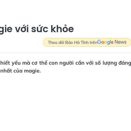
gie với sức khỏe
Theo dõi Báo Hà Tĩnh trên
thiết yếu mà cơ thể con người cần với số lượng đán
n nhất của magie.