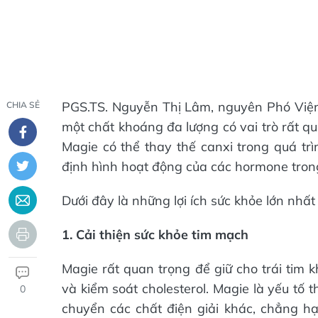
PGS.TS. Nguyễn Thị Lâm, nguyên Phó Viện 
CHIA SẺ
một chất khoáng đa lượng có vai trò rất qu
Magie có thể thay thế canxi trong quá tr
định hình hoạt động của các hormone trong
Dưới đây là những lợi ích sức khỏe lớn nhất
1. Cải thiện sức khỏe tim mạch
Magie rất quan trọng để giữ cho trái tim 
và kiểm soát cholesterol. Magie là yếu tố
0
chuyển các chất điện giải khác, chẳng hạ