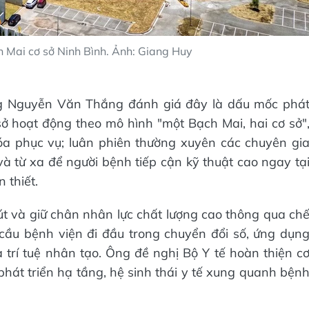
 Mai cơ sở Ninh Bình. Ảnh: Giang Huy
ướng Nguyễn Văn Thắng đánh giá đây là dấu mốc phá
sở hoạt động theo mô hình "một Bạch Mai, hai cơ sở"
óa phục vụ; luân phiên thường xuyên các chuyên gi
và từ xa để người bệnh tiếp cận kỹ thuật cao ngay tạ
 thiết.
t và giữ chân nhân lực chất lượng cao thông qua ch
 cầu bệnh viện đi đầu trong chuyển đổi số, ứng dụn
trí tuệ nhân tạo. Ông đề nghị Bộ Y tế hoàn thiện c
phát triển hạ tầng, hệ sinh thái y tế xung quanh bện