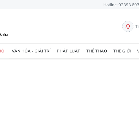
Hotline: 02393.69
T
HỘI
VĂN HÓA - GIẢI TRÍ
PHÁP LUẬT
THỂ THAO
THẾ GIỚI