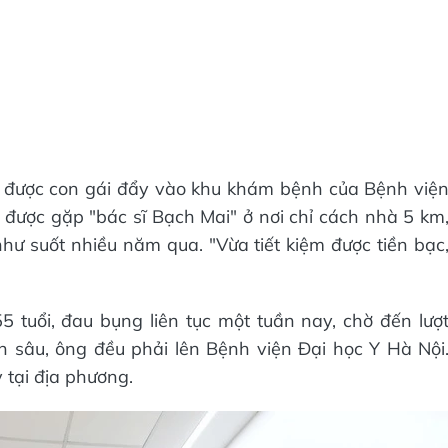
ăn được con gái đẩy vào khu khám bệnh của Bệnh việ
 được gặp "bác sĩ Bạch Mai" ở nơi chỉ cách nhà 5 km
như suốt nhiều năm qua. "Vừa tiết kiệm được tiền bạc
55 tuổi, đau bụng liên tục một tuần nay, chờ đến lượ
 sâu, ông đều phải lên Bệnh viện Đại học Y Hà Nội
tại địa phương.