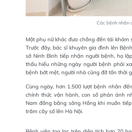
Các bệnh nhân c
Một phụ nữ khác đưa chồng đến tái khám sa
Trước đây, bác sĩ khuyên gia đình lên Bện
sở Ninh Bình tiếp nhận người bệnh, họ lập
thấu hiểu những ngày người bệnh phải xa
bệnh bớt mệt, người nhà cũng đỡ tốn thời gia
Cùng ngày, hơn 1.500 lượt bệnh nhân đến
chính thức vận hành, con số phản ánh n
Nam đồng bằng sông Hồng khi muốn tiếp 
trăm cây số lên Hà Nội.
Bệnh viện tọa lạc trên diện tích hơn 20 h