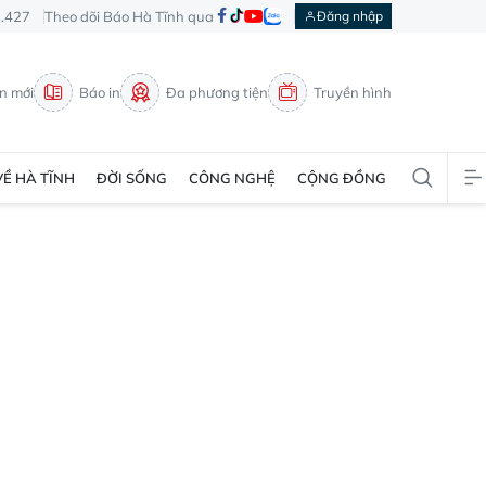
3.427
Theo dõi Báo Hà Tĩnh qua
Đăng nhập
in mới
Báo in
Đa phương tiện
Truyền hình
VỀ HÀ TĨNH
ĐỜI SỐNG
CÔNG NGHỆ
CỘNG ĐỒNG