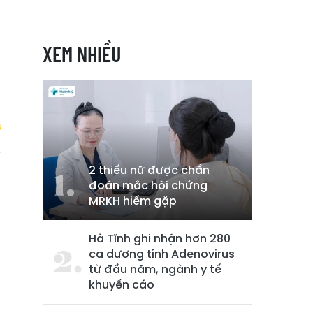
XEM NHIỀU
2 thiếu nữ được chẩn
n
đoán mắc hội chứng
MRKH hiếm gặp
Hà Tĩnh ghi nhận hơn 280
ca dương tính Adenovirus
từ đầu năm, ngành y tế
khuyến cáo