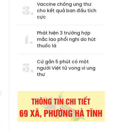
Vaccine chống ung thư
cho kết quả ban đầu tích
cực
Phát hiện 3 trường hợp
mắc lao phổi nghi do hút
thuốc lá
n
Cứ gần 5 phút có một
,
người Việt tử vong vì ung
,
thư
t
.