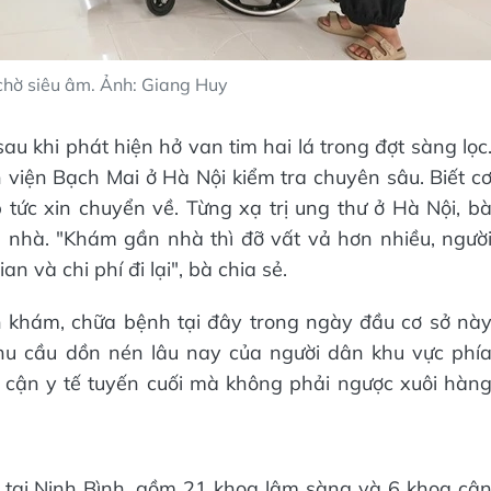
hờ siêu âm. Ảnh: Giang Huy
u khi phát hiện hở van tim hai lá trong đợt sàng lọc
h viện Bạch Mai ở Hà Nội kiểm tra chuyên sâu. Biết c
 tức xin chuyển về. Từng xạ trị ung thư ở Hà Nội, b
 nhà. "Khám gần nhà thì đỡ vất vả hơn nhiều, ngườ
n và chi phí đi lại", bà chia sẻ.
 khám, chữa bệnh tại đây trong ngày đầu cơ sở nà
hu cầu dồn nén lâu nay của người dân khu vực phí
cận y tế tuyến cuối mà không phải ngược xuôi hàn
a tại Ninh Bình, gồm 21 khoa lâm sàng và 6 khoa cậ