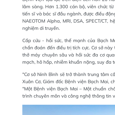
lâm sàng. Hơn 1.300 cán bộ, viên chức từ 
tiến sĩ và bác sĩ đầu ngành, được điều độ
NAEOTOM Alpha, MRI, DSA, SPECT/CT, hệ 
nghiệm di truyền.
Cấp cứu - hồi sức, thế mạnh của Bạch Mai
chẩn đoán đến điều trị tích cực. Cơ sở này 
thở máy chuyên sâu và hồi sức đa cơ quan,
mạch, hô hấp, nhiễm khuẩn nặng, suy đa 
"Cơ sở Ninh Bình sẽ trở thành trung tâm c
Xuân Cơ, Giám đốc Bệnh viện Bạch Mai, ch
"Một Bệnh viện Bạch Mai – Một chuẩn chất
trình chuyên môn và công nghệ thông tin v