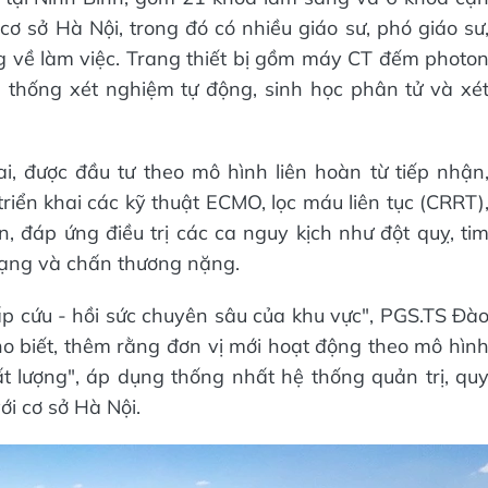
cơ sở Hà Nội, trong đó có nhiều giáo sư, phó giáo sư
ng về làm việc. Trang thiết bị gồm máy CT đếm photo
thống xét nghiệm tự động, sinh học phân tử và xé
, được đầu tư theo mô hình liên hoàn từ tiếp nhận
triển khai các kỹ thuật ECMO, lọc máu liên tục (CRRT)
 đáp ứng điều trị các ca nguy kịch như đột quỵ, ti
tạng và chấn thương nặng.
ấp cứu - hồi sức chuyên sâu của khu vực", PGS.TS Đà
o biết, thêm rằng đơn vị mới hoạt động theo mô hìn
 lượng", áp dụng thống nhất hệ thống quản trị, qu
ới cơ sở Hà Nội.