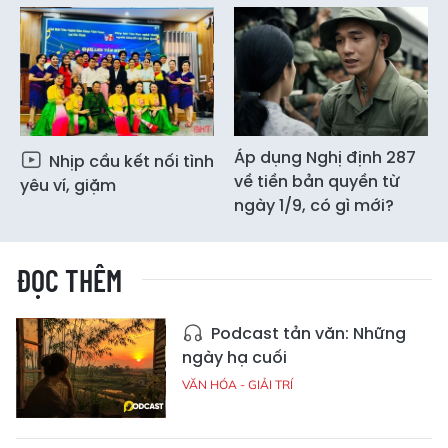
Áp dụng Nghị định 287
Nhịp cầu kết nối tình
về tiền bản quyền từ
yêu ví, giặm
ngày 1/9, có gì mới?
ĐỌC THÊM
Podcast tản văn: Những
ngày hạ cuối
VĂN HÓA - GIẢI TRÍ