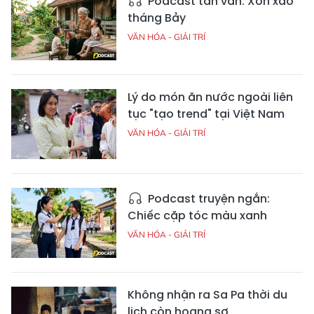
Podcast tản văn: Xôn xao
tháng Bảy
VĂN HÓA - GIẢI TRÍ
Lý do món ăn nước ngoài liên
tục "tạo trend" tại Việt Nam
VĂN HÓA - GIẢI TRÍ
Podcast truyện ngắn:
Chiếc cặp tóc màu xanh
VĂN HÓA - GIẢI TRÍ
Không nhận ra Sa Pa thời du
lịch còn hoang sơ