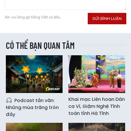
Xin vui lòng gõ tiếng Việt có dấu
GỬI BÌNH LUẬN
CÓ THỂ BẠN QUAN TÂM
Khai mạc Liên hoan Dân
Podcast tản văn:
ca Ví, Giặm Nghệ Tĩnh
Những mùa trăng tròn
toàn tỉnh Hà Tĩnh
đầy