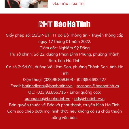
VĂN HÓA - GIẢI TRÍ
Giấy phép số: 15/GP-BTTTT do Bộ Thông tin - Truyền thông cấp
ngày 17 tháng 01 năm 2022.
Giám đốc: Nghiêm Sỹ Đống
Trụ sở chính: Số 22, đường Phan Đình Phùng, phường Thành
Sen, tỉnh Hà Tĩnh
Cơ sở 2: Số 01, đường Võ Liêm Sơn, phường Thành Sen, tỉnh Hà
Tĩnh
Điện thoại: (023)95.858.608 - (023)93.693.427
Email:
hatinhdientu@baohatinh.vn
-
toasoan@baohatinh.vn
QC: (023)93.856.715 - Email quảng cáo:
quangcao@baohatinh.vn
-
ads@hatinhtv.vn
Bản quyền thuộc về Báo và phát thanh, truyền hình Hà Tĩnh.
Cấm sao chép dưới mọi hình thức nếu không có sự chấp thuận
bằng văn bản.