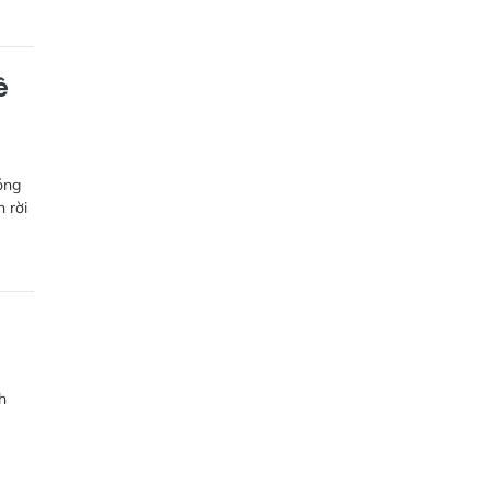
ê
óng
 rời
h