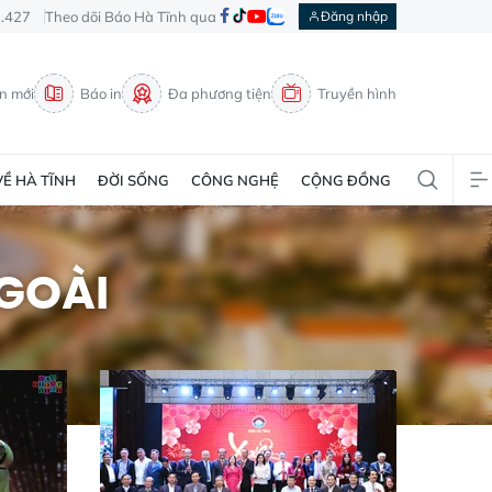
3.427
Theo dõi Báo Hà Tĩnh qua
Đăng nhập
in mới
Báo in
Đa phương tiện
Truyền hình
VỀ HÀ TĨNH
ĐỜI SỐNG
CÔNG NGHỆ
CỘNG ĐỒNG
GOÀI