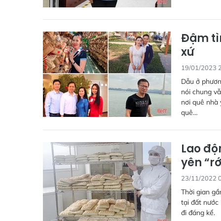
Đậm tì
xứ
19/01/2023 
Dẫu ở phương
nói chung vẫ
nơi quê nhà 
quê…
Lao độ
yên “rớ
23/11/2022 
Thời gian gầ
tại đất nước
đi đáng kể.