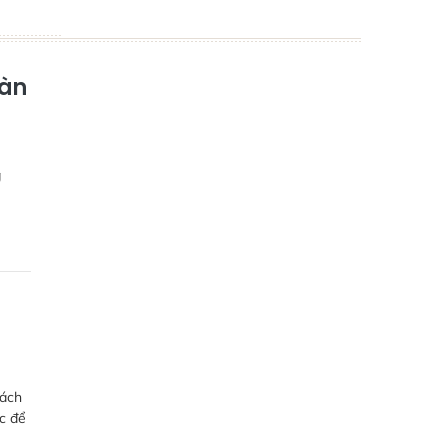
oàn
g
sách
ức để