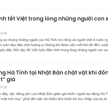
nh tết Việt trong lòng những người con 
22:16
 xa nhưng những người con Hà Tĩnh nói riêng và người Việt ở nước n
n luôn đau đáu nhớ hương vị, không khí đoàn viên mỗi khi tết đến, xuâ
yêu dấu. Bởi vậy, tết Việt luôn đậm tình trong lòng những người con xa
ng Hà Tĩnh tại Nhật Bản chật vật khi đồ
t” giá
07:15
n đây, việc đồng yên của Nhật Bản giảm giá khiến người lao động Hà T
 “mặt trời mọc” phải đối mặt với nhiều khó khăn khi thu nhập của họ bị