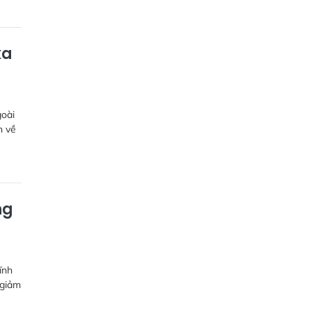
xa
goài
n về
ng
ĩnh
 giảm