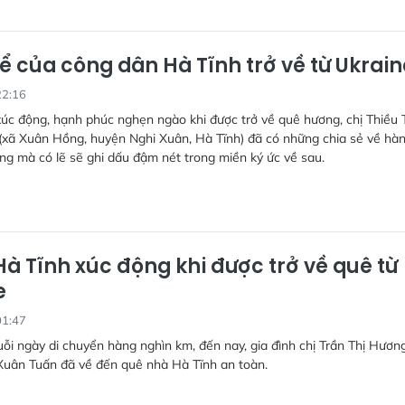
kể của công dân Hà Tĩnh trở về từ Ukrain
22:16
úc động, hạnh phúc nghẹn ngào khi được trở về quê hương, chị Thiều 
xã Xuân Hồng, huyện Nghi Xuân, Hà Tĩnh) đã có những chia sẻ về hà
ơng mà có lẽ sẽ ghi dấu đậm nét trong miền ký ức về sau.
Hà Tĩnh xúc động khi được trở về quê từ
e
01:47
ỗi ngày di chuyển hàng nghìn km, đến nay, gia đình chị Trần Thị Hươn
Xuân Tuấn đã về đến quê nhà Hà Tĩnh an toàn.