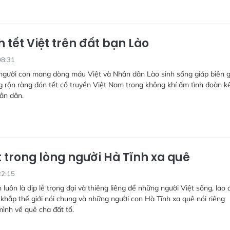
 tết Việt trên đất bạn Lào
08:31
người con mang dòng máu Việt và Nhân dân Lào sinh sống giáp biên g
 rộn ràng đón tết cổ truyền Việt Nam trong không khí ấm tình đoàn kế
ân dân.
t trong lòng người Hà Tĩnh xa quê
22:15
 luôn là dịp lễ trọng đại và thiêng liêng để những người Việt sống, lao 
 khắp thế giới nói chung và những người con Hà Tĩnh xa quê nói riêng
ình về quê cha đất tổ.