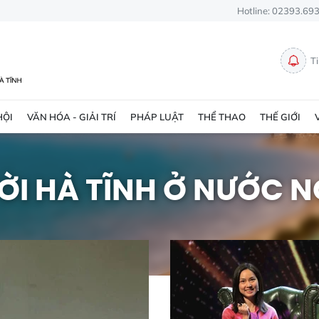
Hotline: 02393.69
T
HỘI
VĂN HÓA - GIẢI TRÍ
PHÁP LUẬT
THỂ THAO
THẾ GIỚI
ỜI HÀ TĨNH Ở NƯỚC N