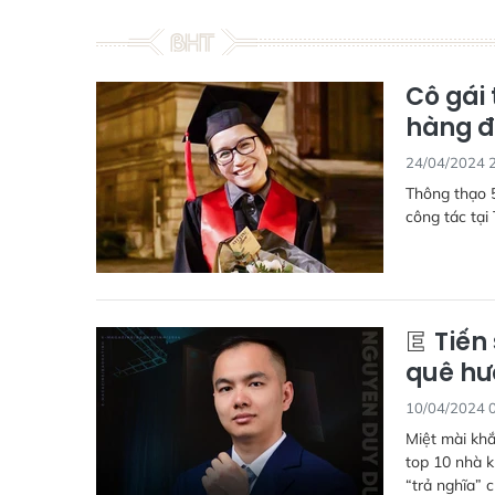
Cô gái 
hàng đ
24/04/2024 
Thông thạo 
công tác tại
Tiến 
quê h
10/04/2024 
Miệt mài khắ
top 10 nhà k
“trả nghĩa” 