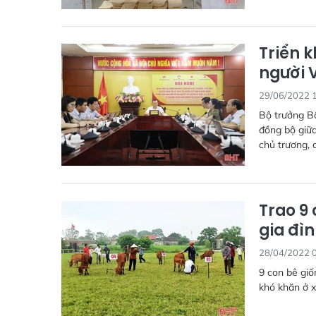
Triển 
người 
29/06/2022 
Bộ trưởng B
đồng bộ giữa
chủ trương, 
Trao 9 
gia đì
28/04/2022 
9 con bê giố
khó khăn ở x