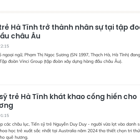
trẻ Hà Tĩnh trở thành nhân sự tại tập đ
ầu châu Âu
22:15
5 ngoại ngữ, Phạm Thị Ngọc Sương (SN 1997, Thạch Hà, Hà Tĩnh) đan
 Tập đoàn Vinci Group (tập đoàn xây dựng hàng đầu châu Âu).
sỹ trẻ Hà Tĩnh khát khao cống hiến cho
ương
01:15
p các châu lục, Tiến sỹ trẻ Nguyễn Duy Duy - người vừa lọt vào danh 
hoa học trẻ xuất sắc nhất tại Australia năm 2024 tha thiết chọn tri th
cho quê hương.