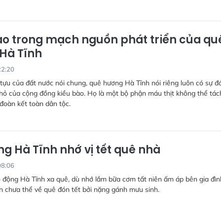
ào trong mạch nguồn phát triển của qu
Hà Tĩnh
22:20
tựu của đất nước nói chung, quê hương Hà Tĩnh nói riêng luôn có sự đ
ỏ của cộng đồng kiều bào. Họ là một bộ phận máu thịt không thể tách
 đoàn kết toàn dân tộc.
ng Hà Tĩnh nhớ vị tết quê nhà
08:06
o động Hà Tĩnh xa quê, dù nhớ lắm bữa cơm tất niên ấm áp bên gia đìn
 chưa thể về quê đón tết bởi nặng gánh mưu sinh.