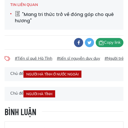
TIN LIÊN QUAN
"Mang tri thức trở về đóng góp cho quê
hương"
Copy link
#Tiến sĩ quê Hà Tĩnh
#tiến sĩ nguyễn duy duy
#Người trẻ H
Chủ đề
NGƯỜI HÀ TĨNH Ở NƯỚC NGOÀI
Chủ đề
NGƯỜI HÀ TĨNH
BÌNH LUẬN