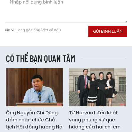
Xin vui lòng gõ tiếng Việt có dấu
GỬI BÌNH LUẬN
CÓ THỂ BẠN QUAN TÂM
Ông Nguyễn Chí Dũng
Từ Harvard đến khát
đảm nhận chức Chủ
vọng phụng sự quê
tịch Hội đồng hương Hà
hương của hai chị em