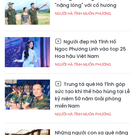
"nặng lòng" với cố hương
NGƯỜI HÀ TĨNH MUÔN PHƯƠNG
Người đẹp Hà Tĩnh Hồ
Ngọc Phương Linh vào top 25
Hoa hậu Việt Nam
NGƯỜI HÀ TĨNH MUÔN PHƯƠNG
Trung tá quê Hà Tĩnh góp
sức tạo khí thế hào hùng tại Lễ
kỷ niệm 50 năm Giải phóng
miền Nam
NGƯỜI HÀ TĨNH MUÔN PHƯƠNG
Những người con xa quê nặng