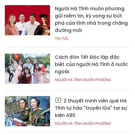
Người Hà Tĩnh muôn phương
gửi niềm tin, kỳ vọng sự bứt
phá của tỉnh nhà trong chặng
đường mới
TIN TỨC
Cách đón Tết Độc lập đặc
biệt của người Hà Tĩnh ở nước
ngoài
NGƯỜI HÀ TĨNH MUÔN PHƯƠNG
2 thuyết minh viên quê Hà
Tĩnh tự hào "truyền lửa" tại sự
kiện A80
NGƯỜI HÀ TĨNH MUÔN PHƯƠNG