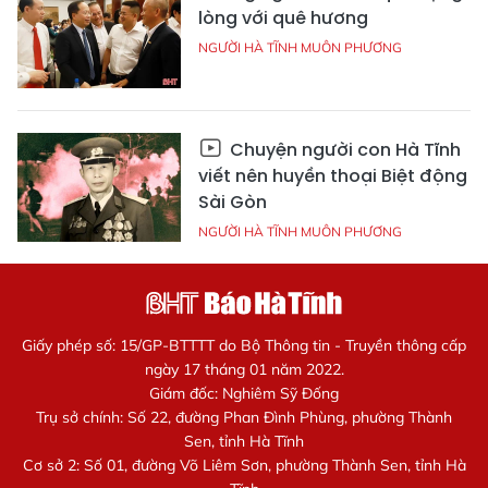
lòng với quê hương
NGƯỜI HÀ TĨNH MUÔN PHƯƠNG
Chuyện người con Hà Tĩnh
viết nên huyền thoại Biệt động
Sài Gòn
NGƯỜI HÀ TĨNH MUÔN PHƯƠNG
Giấy phép số: 15/GP-BTTTT do Bộ Thông tin - Truyền thông cấp
ngày 17 tháng 01 năm 2022.
Giám đốc: Nghiêm Sỹ Đống
Trụ sở chính: Số 22, đường Phan Đình Phùng, phường Thành
Sen, tỉnh Hà Tĩnh
Cơ sở 2: Số 01, đường Võ Liêm Sơn, phường Thành Sen, tỉnh Hà