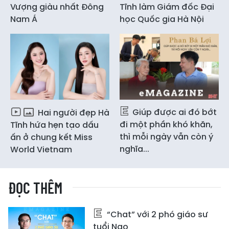
Vượng giàu nhất Đông
Tĩnh làm Giám đốc Đại
Nam Á
học Quốc gia Hà Nội
Giúp được ai đó bớt
Hai người đẹp Hà
đi một phần khó khăn,
Tĩnh hứa hẹn tạo dấu
thì mỗi ngày vẫn còn ý
ấn ở chung kết Miss
nghĩa...
World Vietnam
ĐỌC THÊM
“Chat” với 2 phó giáo sư
tuổi Ngọ