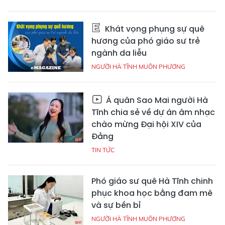
Khát vọng phụng sự quê
hương của phó giáo sư trẻ
ngành da liễu
NGƯỜI HÀ TĨNH MUÔN PHƯƠNG
Á quân Sao Mai người Hà
Tĩnh chia sẻ về dự án âm nhạc
chào mừng Đại hội XIV của
Đảng
TIN TỨC
Phó giáo sư quê Hà Tĩnh chinh
phục khoa học bằng đam mê
và sự bền bỉ
NGƯỜI HÀ TĨNH MUÔN PHƯƠNG