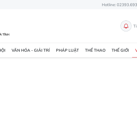
Hotline: 02393.69
T
HỘI
VĂN HÓA - GIẢI TRÍ
PHÁP LUẬT
THỂ THAO
THẾ GIỚI