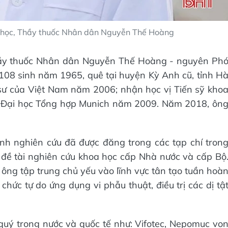
oa học, Thầy thuốc Nhân dân Nguyễn Thế Hoàng
 Thầy thuốc Nhân dân Nguyễn Thế Hoàng - nguyên Ph
08 sinh năm 1965, quê tại huyện Kỳ Anh cũ, tỉnh H
ư của Việt Nam năm 2006; nhận học vị Tiến sỹ kho
 Đại học Tổng hợp Munich năm 2009. Năm 2018, ôn
ình nghiên cứu đã được đăng trong các tạp chí tron
u đề tài nghiên cứu khoa học cấp Nhà nước và cấp Bộ
ông tập trung chủ yếu vào lĩnh vực tân tạo tuần hoà
chức tự do ứng dụng vi phẫu thuật, điều trị các dị tậ
quý trong nước và quốc tế như: Vifotec, Nepomuc vo