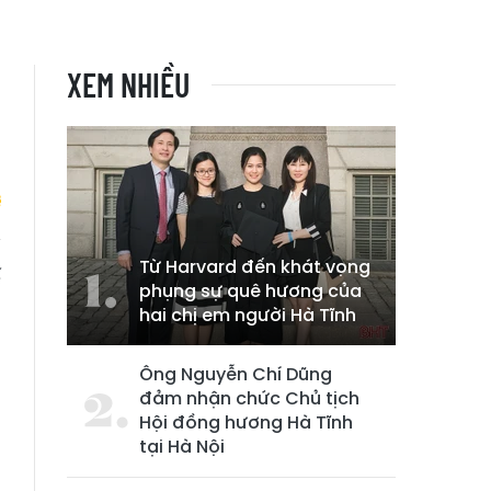
XEM NHIỀU
Từ Harvard đến khát vọng
ế
phụng sự quê hương của
h
hai chị em người Hà Tĩnh
Ông Nguyễn Chí Dũng
đảm nhận chức Chủ tịch
Hội đồng hương Hà Tĩnh
tại Hà Nội