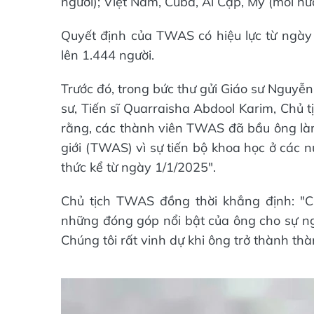
người); Việt Nam, Cuba, Ai Cập, Mỹ (mỗi nư
Quyết định của TWAS có hiệu lực từ ngày
lên 1.444 người.
Trước đó, trong bức thư gửi Giáo sư Nguy
sư, Tiến sĩ Quarraisha Abdool Karim, Chủ 
rằng, các thành viên TWAS đã bầu ông là
giới (TWAS) vì sự tiến bộ khoa học ở các n
thức kể từ ngày 1/1/2025".
Chủ tịch TWAS đồng thời khẳng định: "C
những đóng góp nổi bật của ông cho sự ngh
Chúng tôi rất vinh dự khi ông trở thành thà