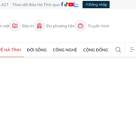
3.427
Theo dõi Báo Hà Tĩnh qua
Đăng nhập
in mới
Báo in
Đa phương tiện
Truyền hình
VỀ HÀ TĨNH
ĐỜI SỐNG
CÔNG NGHỆ
CỘNG ĐỒNG