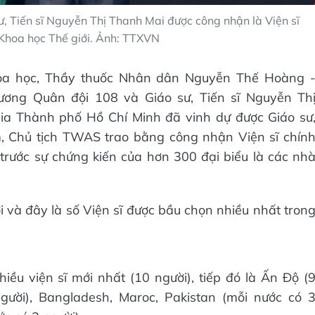
, Tiến sĩ Nguyễn Thị Thanh Mai được công nhận là Viện sĩ
Khoa học Thế giới. Ảnh: TTXVN
 Khoa học, Thầy thuốc Nhân dân Nguyễn Thế Hoàng 
ơng Quân đội 108 và Giáo sư, Tiến sĩ Nguyễn Th
ia Thành phố Hồ Chí Minh đã vinh dự được Giáo sư
m, Chủ tịch TWAS trao bằng công nhận Viện sĩ chín
trước sự chứng kiến của hơn 300 đại biểu là các nh
 và đây là số Viện sĩ được bầu chọn nhiều nhất tron
hiều viện sĩ mới nhất (10 người), tiếp đó là Ấn Độ (
người), Bangladesh, Maroc, Pakistan (mỗi nước có 