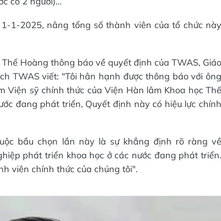
ớc có 2 người)…
 1-1-2025, nâng tổng số thành viên của tổ chức nà
ễn Thế Hoàng thông báo về quyết định của TWAS, Giá
tịch TWAS viết: "Tôi hân hạnh được thông báo với ôn
m Viện sỹ chính thức của Viện Hàn lâm Khoa học Th
ước đang phát triển, Quyết định này có hiệu lực chín
uộc bầu chọn lần này là sự khẳng định rõ ràng v
iệp phát triển khoa học ở các nước đang phát triển
nh viên chính thức của chúng tôi".