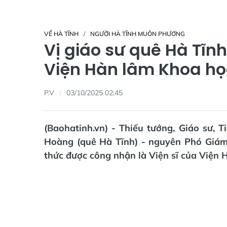
VỀ HÀ TĨNH
NGƯỜI HÀ TĨNH MUÔN PHƯƠNG
Vị giáo sư quê Hà Tĩn
Viện Hàn lâm Khoa học
P.V
03/10/2025 02:45
(Baohatinh.vn) - Thiếu tướng, Giáo sư,
Hoàng (quê Hà Tĩnh) - nguyên Phó Giám
thức được công nhận là Viện sĩ của Viện 