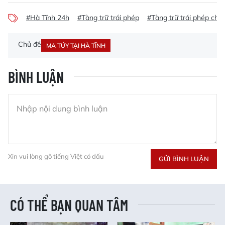
#Hà Tĩnh 24h
#Tàng trữ trái phép
#Tàng trữ trái phép chấ
Chủ đề
MA TÚY TẠI HÀ TĨNH
BÌNH LUẬN
Xin vui lòng gõ tiếng Việt có dấu
GỬI BÌNH LUẬN
CÓ THỂ BẠN QUAN TÂM