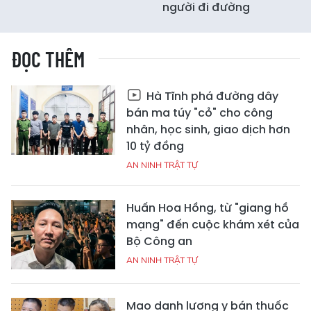
người đi đường
ĐỌC THÊM
Hà Tĩnh phá đường dây
bán ma túy "cỏ" cho công
nhân, học sinh, giao dịch hơn
10 tỷ đồng
AN NINH TRẬT TỰ
Huấn Hoa Hồng, từ "giang hồ
mạng" đến cuộc khám xét của
Bộ Công an
AN NINH TRẬT TỰ
Mạo danh lương y bán thuốc