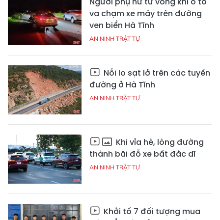
Người phụ nữ tử vong khi ô tô
va chạm xe máy trên đường
ven biển Hà Tĩnh
AN NINH TRẬT TỰ
Nỗi lo sạt lở trên các tuyến
đường ở Hà Tĩnh
AN NINH TRẬT TỰ
Khi vỉa hè, lòng đường
thành bãi đỗ xe bất đắc dĩ
AN NINH TRẬT TỰ
Khởi tố 7 đối tượng mua