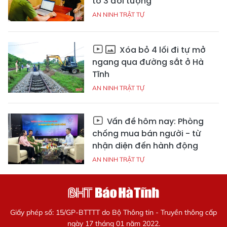
tố 3 đối tượng
AN NINH TRẬT TỰ
Xóa bỏ 4 lối đi tự mở
ngang qua đường sắt ở Hà
Tĩnh
AN NINH TRẬT TỰ
Vấn đề hôm nay: Phòng
chống mua bán người - từ
nhận diện đến hành động
AN NINH TRẬT TỰ
Giấy phép số: 15/GP-BTTTT do Bộ Thông tin - Truyền thông cấp
ngày 17 tháng 01 năm 2022.