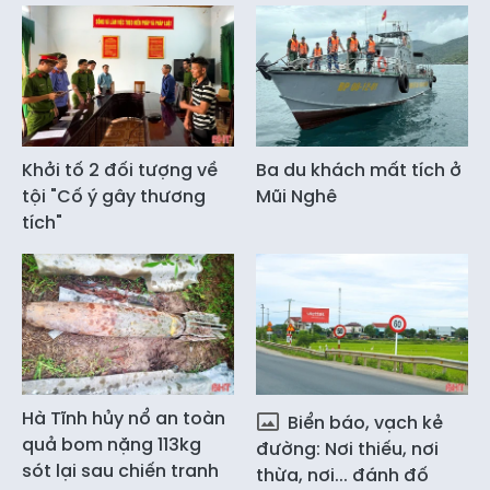
Khởi tố 2 đối tượng về
Ba du khách mất tích ở
tội "Cố ý gây thương
Mũi Nghê
tích"
Hà Tĩnh hủy nổ an toàn
Biển báo, vạch kẻ
quả bom nặng 113kg
đường: Nơi thiếu, nơi
sót lại sau chiến tranh
thừa, nơi... đánh đố