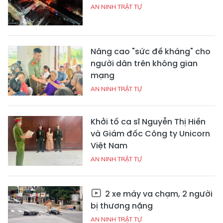
AN NINH TRẬT TỰ
Nâng cao "sức đề kháng" cho
người dân trên không gian
mạng
AN NINH TRẬT TỰ
Khởi tố ca sĩ Nguyễn Thị Hiền
và Giám đốc Công ty Unicorn
Việt Nam
AN NINH TRẬT TỰ
2 xe máy va chạm, 2 người
bị thương nặng
AN NINH TRẬT TỰ