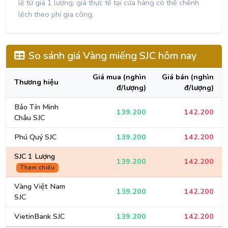
lệ từ giá 1 lượng; giá thực tế tại cửa hàng có thể chênh
lệch theo phí gia công.
So sánh giá Vàng miếng SJC hôm nay
Giá mua (nghìn
Giá bán (nghìn
Thương hiệu
đ/lượng)
đ/lượng)
Bảo Tín Minh
139.200
142.200
Châu SJC
Phú Quý SJC
139.200
142.200
SJC 1 Lượng
139.200
142.200
Tham chiếu
Vàng Việt Nam
139.200
142.200
SJC
VietinBank SJC
139.200
142.200