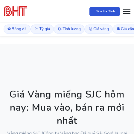
Báo Hà Tĩnh
⚽ Bóng đá
💹 Tỷ giá
💱 Tính lương
🥇 Giá vàng
⛽ Giá xă
Giá Vàng miếng SJC hôm
nay: Mua vào, bán ra mới
nhất
Vàng miếng SJC (Công ty Vàng bạc Đá quý Sài Gòn) là loại