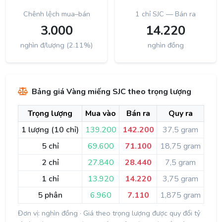
Chênh lệch mua–bán
1 chỉ SJC — Bán ra
3.000
14.220
nghìn đ/lượng (2.11%)
nghìn đồng
Bảng giá Vàng miếng SJC theo trọng lượng
Trọng lượng
Mua vào
Bán ra
Quy ra
1 lượng (10 chỉ)
139.200
142.200
37,5 gram
5 chỉ
69.600
71.100
18,75 gram
2 chỉ
27.840
28.440
7,5 gram
1 chỉ
13.920
14.220
3,75 gram
5 phân
6.960
7.110
1,875 gram
Đơn vị: nghìn đồng · Giá theo trọng lượng được quy đổi tỷ