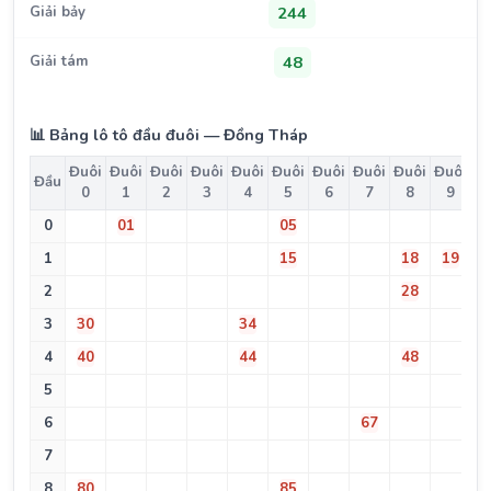
Giải bảy
244
Giải tám
48
📊 Bảng lô tô đầu đuôi — Đồng Tháp
Đuôi
Đuôi
Đuôi
Đuôi
Đuôi
Đuôi
Đuôi
Đuôi
Đuôi
Đuôi
Đầu
0
1
2
3
4
5
6
7
8
9
0
01
05
1
15
18
19
2
28
3
30
34
4
40
44
48
5
6
67
7
8
80
85