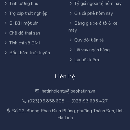
Tính lương hưu
Tỷ giá ngoại tệ hôm nay
Trợ cấp thất nghiệp
Giá cà phê hôm nay
BHXH một lần
Bảng giá xe ô tô & xe
máy
Chế độ thai sản
Quy đổi tiền tệ
Tính chỉ số BMI
Lãi vay ngân hàng
Bốc thăm trực tuyến
Lãi tiết kiệm
Liên hệ
hatinhdientu@baohatinh.vn
(023)95.858.608 — (023)93.693.427
Số 22, đường Phan Đình Phùng, phường Thành Sen, tỉnh
Hà Tĩnh