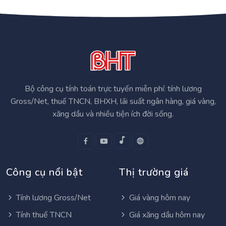
Bộ công cụ tính toán trực tuyến miễn phí: tính lương
Gross/Net, thuế TNCN, BHXH, lãi suất ngân hàng, giá vàng,
xăng dầu và nhiều tiện ích đời sống.
Công cụ nổi bật
Thị trường giá
Tính lương Gross/Net
Giá vàng hôm nay
Tính thuế TNCN
Giá xăng dầu hôm nay