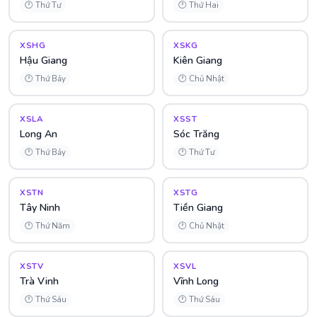
🕐 Thứ Tư
🕐 Thứ Hai
XSHG
XSKG
Hậu Giang
Kiên Giang
🕐 Thứ Bảy
🕐 Chủ Nhật
XSLA
XSST
Long An
Sóc Trăng
🕐 Thứ Bảy
🕐 Thứ Tư
XSTN
XSTG
Tây Ninh
Tiền Giang
🕐 Thứ Năm
🕐 Chủ Nhật
XSTV
XSVL
Trà Vinh
Vĩnh Long
🕐 Thứ Sáu
🕐 Thứ Sáu