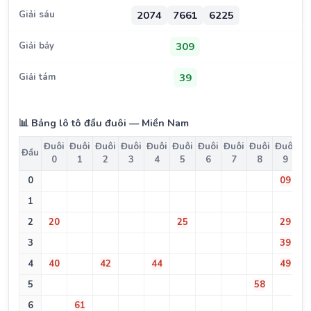
Giải sáu
2074
7661
6225
Giải bảy
309
Giải tám
39
📊 Bảng lô tô đầu đuôi — Miền Nam
Đuôi
Đuôi
Đuôi
Đuôi
Đuôi
Đuôi
Đuôi
Đuôi
Đuôi
Đuôi
Đầu
0
1
2
3
4
5
6
7
8
9
0
09
1
2
20
25
29
3
39
4
40
42
44
49
5
58
6
61