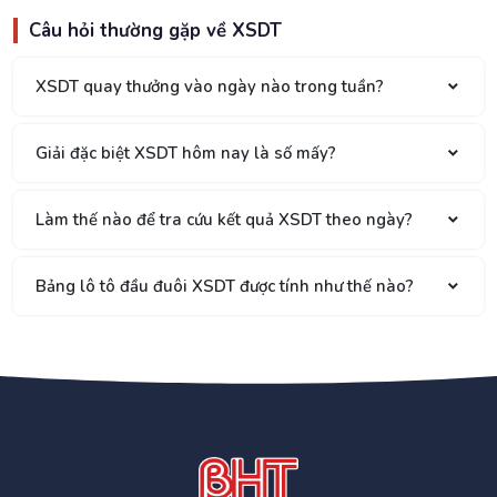
Câu hỏi thường gặp về XSDT
XSDT quay thưởng vào ngày nào trong tuần?
Giải đặc biệt XSDT hôm nay là số mấy?
Làm thế nào để tra cứu kết quả XSDT theo ngày?
Bảng lô tô đầu đuôi XSDT được tính như thế nào?