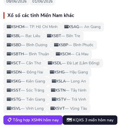
08/06/2026
01/06/2026
Xổ số các tỉnh Miền Nam khác
🎰
XSHCM
— TP. Hồ Chí Minh
🎰
XSAG
— An Giang
🎰
XSBL
— Bạc Liêu
🎰
XSBT
— Bến Tre
🎰
XSBD
— Bình Dương
🎰
XSBP
— Bình Phước
🎰
XSBTH
— Bình Thuận
🎰
XSCM
— Cà Mau
🎰
XSCT
— Cần Thơ
🎰
XSDL
— Đà Lạt (Lâm Đồng)
🎰
XSDN
— Đồng Nai
🎰
XSHG
— Hậu Giang
🎰
XSKG
— Kiên Giang
🎰
XSLA
— Long An
🎰
XSST
— Sóc Trăng
🎰
XSTN
— Tây Ninh
🎰
XSTG
— Tiền Giang
🎰
XSTV
— Trà Vinh
🎰
XSVL
— Vĩnh Long
🎰
XSVT
— Vũng Tàu
📋 Tổng hợp XSMN hôm nay
🗺️ KQXS 3 miền hôm nay