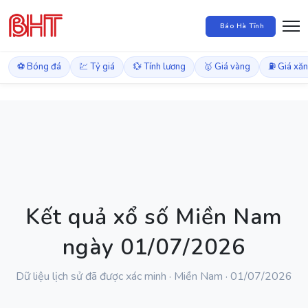
Báo Hà Tĩnh
⚽ Bóng đá
💹 Tỷ giá
💱 Tính lương
🥇 Giá vàng
⛽ Giá xă
Kết quả xổ số Miền Nam
ngày 01/07/2026
Dữ liệu lịch sử đã được xác minh · Miền Nam · 01/07/2026