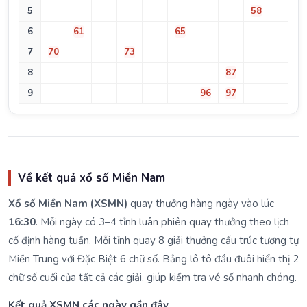
5
58
6
61
65
7
70
73
8
87
9
96
97
Về kết quả xổ số Miền Nam
Xổ số Miền Nam (XSMN)
quay thưởng hàng ngày vào lúc
16:30
. Mỗi ngày có 3–4 tỉnh luân phiên quay thưởng theo lịch
cố định hàng tuần. Mỗi tỉnh quay 8 giải thưởng cấu trúc tương tự
Miền Trung với Đặc Biệt 6 chữ số. Bảng lô tô đầu đuôi hiển thị 2
chữ số cuối của tất cả các giải, giúp kiểm tra vé số nhanh chóng.
Kết quả XSMN các ngày gần đây