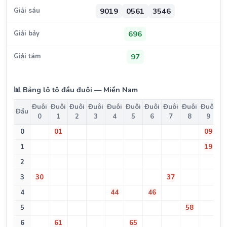
Giải sáu
9019
0561
3546
Giải bảy
696
Giải tám
97
📊 Bảng lô tô đầu đuôi — Miền Nam
Đuôi
Đuôi
Đuôi
Đuôi
Đuôi
Đuôi
Đuôi
Đuôi
Đuôi
Đuôi
Đầu
0
1
2
3
4
5
6
7
8
9
0
01
09
1
19
2
3
30
37
4
44
46
5
58
6
61
65