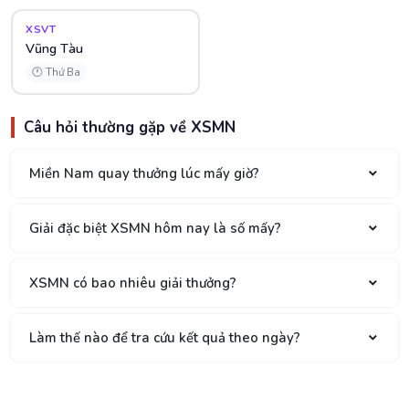
XSVT
Vũng Tàu
🕐 Thứ Ba
Câu hỏi thường gặp về XSMN
Miền Nam quay thưởng lúc mấy giờ?
Giải đặc biệt XSMN hôm nay là số mấy?
XSMN có bao nhiêu giải thưởng?
Làm thế nào để tra cứu kết quả theo ngày?