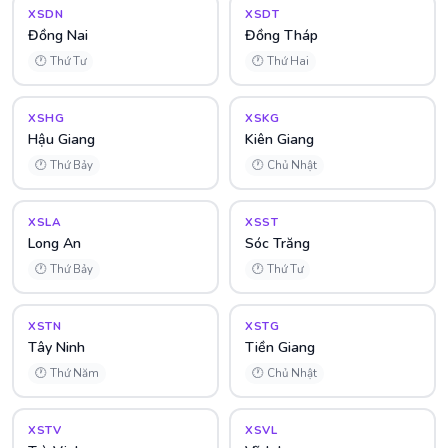
XSDN
XSDT
Đồng Nai
Đồng Tháp
🕐 Thứ Tư
🕐 Thứ Hai
XSHG
XSKG
Hậu Giang
Kiên Giang
🕐 Thứ Bảy
🕐 Chủ Nhật
XSLA
XSST
Long An
Sóc Trăng
🕐 Thứ Bảy
🕐 Thứ Tư
XSTN
XSTG
Tây Ninh
Tiền Giang
🕐 Thứ Năm
🕐 Chủ Nhật
XSTV
XSVL