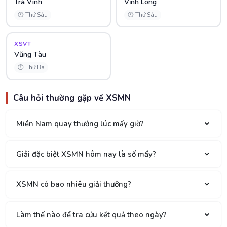
Trà Vinh
Vĩnh Long
🕐 Thứ Sáu
🕐 Thứ Sáu
XSVT
Vũng Tàu
🕐 Thứ Ba
Câu hỏi thường gặp về XSMN
Miền Nam quay thưởng lúc mấy giờ?
Giải đặc biệt XSMN hôm nay là số mấy?
XSMN có bao nhiêu giải thưởng?
Làm thế nào để tra cứu kết quả theo ngày?