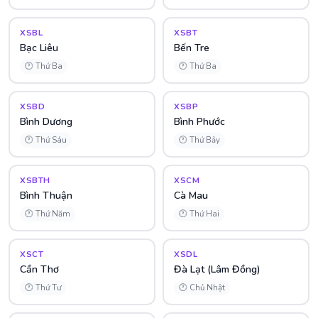
XSBL
XSBT
Bạc Liêu
Bến Tre
🕐 Thứ Ba
🕐 Thứ Ba
XSBD
XSBP
Bình Dương
Bình Phước
🕐 Thứ Sáu
🕐 Thứ Bảy
XSBTH
XSCM
Bình Thuận
Cà Mau
🕐 Thứ Năm
🕐 Thứ Hai
XSCT
XSDL
Cần Thơ
Đà Lạt (Lâm Đồng)
🕐 Thứ Tư
🕐 Chủ Nhật