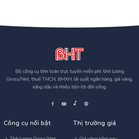
Bộ công cụ tính toán trực tuyến miễn phí: tính lương
Gross/Net, thuế TNCN, BHXH, lãi suất ngân hàng, giá vàng,
xăng dầu và nhiều tiện ích đời sống.
Công cụ nổi bật
Thị trường giá
Tính lương Gross/Net
Giá vàng hôm nay