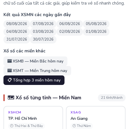
chữ số cuối của tất cả các giải, giúp kiểm tra vé số nhanh chóng.
Kết quả XSMN các ngày gần đây
08/08/2026
07/08/2026
06/08/2026
05/08/2026
04/08/2026
03/08/2026
02/08/2026
01/08/2026
31/07/2026
30/07/2026
Xổ số các miền khác
🎰 XSMB — Miền Bắc hôm nay
🎰 XSMT — Miền Trung hôm nay
📋 Tổng hợp 3 miền hôm nay
🗺️ Xổ số từng tỉnh — Miền Nam
21 tỉnh/thành
XSHCM
XSAG
TP. Hồ Chí Minh
An Giang
🕐 Thứ Hai & Thứ Bảy
🕐 Thứ Năm