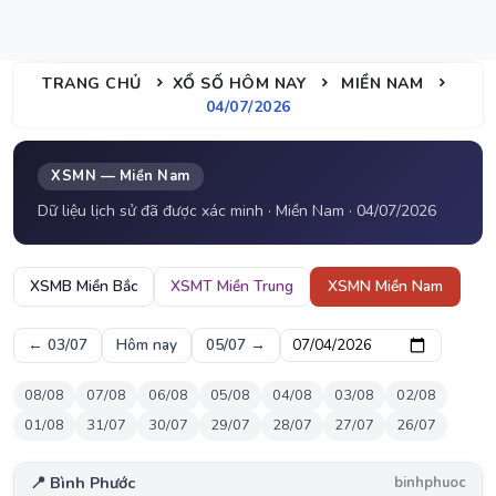
TRANG CHỦ
XỔ SỐ HÔM NAY
MIỀN NAM
04/07/2026
XSMN — Miền Nam
Dữ liệu lịch sử đã được xác minh · Miền Nam · 04/07/2026
XSMB Miền Bắc
XSMT Miền Trung
XSMN Miền Nam
← 03/07
Hôm nay
05/07 →
08/08
07/08
06/08
05/08
04/08
03/08
02/08
01/08
31/07
30/07
29/07
28/07
27/07
26/07
📍 Bình Phước
binhphuoc