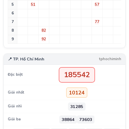
5
51
57
6
7
77
8
82
9
92
📍 TP. Hồ Chí Minh
tphochiminh
185542
Đặc biệt
10124
Giải nhất
Giải nhì
31285
Giải ba
38864
73603