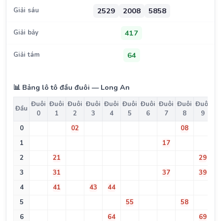
Giải sáu
2529
2008
5858
Giải bảy
417
Giải tám
64
📊 Bảng lô tô đầu đuôi — Long An
Đuôi
Đuôi
Đuôi
Đuôi
Đuôi
Đuôi
Đuôi
Đuôi
Đuôi
Đuôi
Đầu
0
1
2
3
4
5
6
7
8
9
0
02
08
1
17
2
21
29
3
31
37
39
4
41
43
44
5
55
58
6
64
69