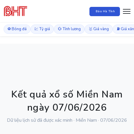
Báo Hà Tĩnh
⚽ Bóng đá
💹 Tỷ giá
💱 Tính lương
🥇 Giá vàng
⛽ Giá xă
Kết quả xổ số Miền Nam
ngày 07/06/2026
Dữ liệu lịch sử đã được xác minh · Miền Nam · 07/06/2026