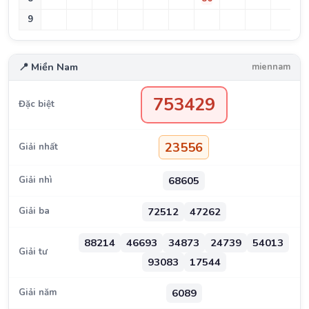
9
📍 Miền Nam
miennam
753429
Đặc biệt
23556
Giải nhất
Giải nhì
68605
Giải ba
72512
47262
88214
46693
34873
24739
54013
Giải tư
93083
17544
Giải năm
6089