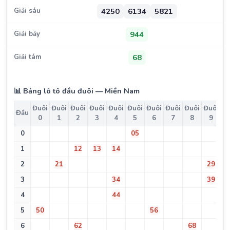
Giải sáu
4250
6134
5821
Giải bảy
944
Giải tám
68
📊 Bảng lô tô đầu đuôi — Miền Nam
Đuôi
Đuôi
Đuôi
Đuôi
Đuôi
Đuôi
Đuôi
Đuôi
Đuôi
Đuôi
Đầu
0
1
2
3
4
5
6
7
8
9
0
05
1
12
13
14
2
21
29
3
34
39
4
44
5
50
56
6
62
68