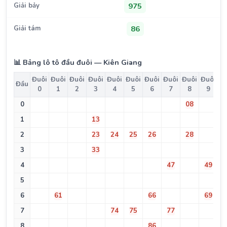
Giải bảy
975
Giải tám
86
📊 Bảng lô tô đầu đuôi — Kiên Giang
Đuôi
Đuôi
Đuôi
Đuôi
Đuôi
Đuôi
Đuôi
Đuôi
Đuôi
Đuôi
Đầu
0
1
2
3
4
5
6
7
8
9
0
08
1
13
2
23
24
25
26
28
3
33
4
47
49
5
6
61
66
69
7
74
75
77
8
86