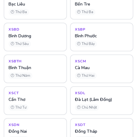
Bạc Liêu
Bến Tre
🕐 Thứ Ba
🕐 Thứ Ba
XSBD
XSBP
Bình Dương
Bình Phước
🕐 Thứ Sáu
🕐 Thứ Bảy
XSBTH
XSCM
Bình Thuận
Cà Mau
🕐 Thứ Năm
🕐 Thứ Hai
XSCT
XSDL
Cần Thơ
Đà Lạt (Lâm Đồng)
🕐 Thứ Tư
🕐 Chủ Nhật
XSDN
XSDT
Đồng Nai
Đồng Tháp