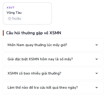
XSVT
Vũng Tàu
🕐 Thứ Ba
Câu hỏi thường gặp về XSMN
Miền Nam quay thưởng lúc mấy giờ?
Giải đặc biệt XSMN hôm nay là số mấy?
XSMN có bao nhiêu giải thưởng?
Làm thế nào để tra cứu kết quả theo ngày?