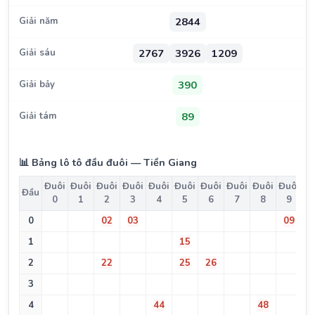
Giải năm
2844
Giải sáu
2767
3926
1209
Giải bảy
390
Giải tám
89
📊 Bảng lô tô đầu đuôi — Tiền Giang
Đuôi
Đuôi
Đuôi
Đuôi
Đuôi
Đuôi
Đuôi
Đuôi
Đuôi
Đuôi
Đầu
0
1
2
3
4
5
6
7
8
9
0
02
03
09
1
15
2
22
25
26
3
4
44
48