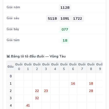
Giải năm
1128
Giải sáu
5118
1091
1722
Giải bảy
077
Giải tám
18
📊 Bảng lô tô đầu đuôi — Vũng Tàu
Đuôi
Đuôi
Đuôi
Đuôi
Đuôi
Đuôi
Đuôi
Đuôi
Đuôi
Đuôi
Đầu
0
1
2
3
4
5
6
7
8
9
0
1
16
18
2
22
23
28
3
32
4
41