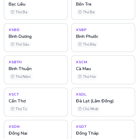
Bạc Liêu
Bến Tre
🕐 Thứ Ba
🕐 Thứ Ba
XSBD
XSBP
Bình Dương
Bình Phước
🕐 Thứ Sáu
🕐 Thứ Bảy
XSBTH
XSCM
Bình Thuận
Cà Mau
🕐 Thứ Năm
🕐 Thứ Hai
XSCT
XSDL
Cần Thơ
Đà Lạt (Lâm Đồng)
🕐 Thứ Tư
🕐 Chủ Nhật
XSDN
XSDT
Đồng Nai
Đồng Tháp