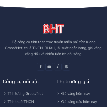
Bộ công cụ tính toán trực tuyến miễn phí: tính lương
Gross/Net, thuế TNCN, BHXH, lãi suất ngân hàng, giá vàng,
xăng dầu và nhiều tiện ích đời sống.
Công cụ nổi bật
Thị trường giá
Tính lương Gross/Net
Giá vàng hôm nay
Tính thuế TNCN
Giá xăng dầu hôm nay