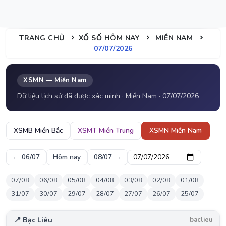
TRANG CHỦ
XỔ SỐ HÔM NAY
MIỀN NAM
07/07/2026
XSMN — Miền Nam
Dữ liệu lịch sử đã được xác minh · Miền Nam · 07/07/2026
XSMB Miền Bắc
XSMT Miền Trung
XSMN Miền Nam
← 06/07
Hôm nay
08/07 →
07/08
06/08
05/08
04/08
03/08
02/08
01/08
31/07
30/07
29/07
28/07
27/07
26/07
25/07
📍 Bạc Liêu
baclieu