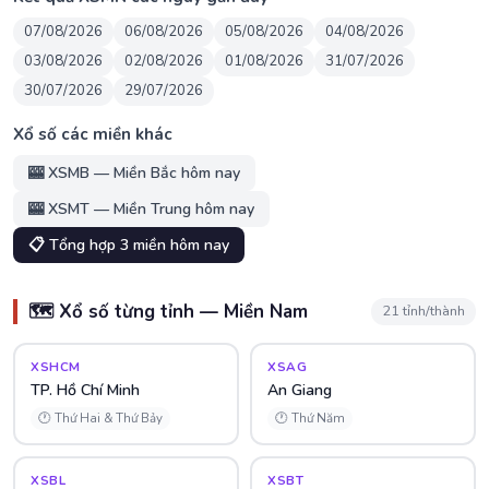
07/08/2026
06/08/2026
05/08/2026
04/08/2026
03/08/2026
02/08/2026
01/08/2026
31/07/2026
30/07/2026
29/07/2026
Xổ số các miền khác
🎰 XSMB — Miền Bắc hôm nay
🎰 XSMT — Miền Trung hôm nay
📋 Tổng hợp 3 miền hôm nay
🗺️ Xổ số từng tỉnh — Miền Nam
21 tỉnh/thành
XSHCM
XSAG
TP. Hồ Chí Minh
An Giang
🕐 Thứ Hai & Thứ Bảy
🕐 Thứ Năm
XSBL
XSBT