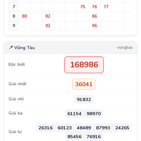
7
75
76
77
8
80
82
86
9
92
96
📍 Vũng Tàu
vungtau
168986
Đặc biệt
36041
Giải nhất
Giải nhì
91832
Giải ba
61154
98970
26316
60123
48489
87993
24265
Giải tư
85456
76916