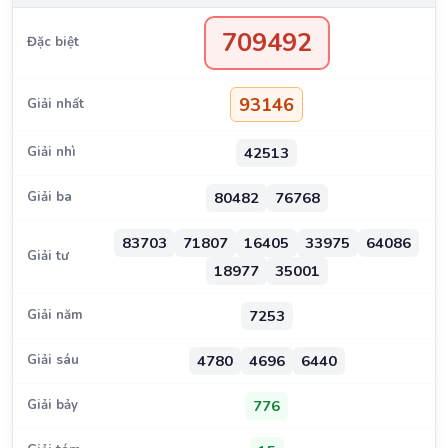
709492
Đặc biệt
93146
Giải nhất
Giải nhì
42513
Giải ba
80482
76768
83703
71807
16405
33975
64086
Giải tư
18977
35001
Giải năm
7253
Giải sáu
4780
4696
6440
Giải bảy
776