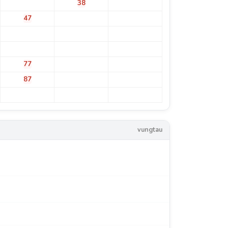
38
47
77
87
vungtau