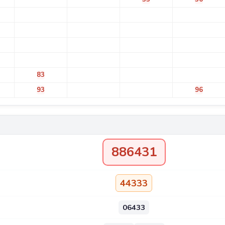
83
93
96
886431
44333
06433