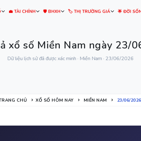
Ố
💼 TÀI CHÍNH
🛡️ BHXH
🏷️ THỊ TRƯỜNG GIÁ
🌟 ĐỜI SỐ
uả xổ số Miền Nam ngày 23/0
Dữ liệu lịch sử đã được xác minh · Miền Nam · 23/06/2026
TRANG CHỦ
XỔ SỐ HÔM NAY
MIỀN NAM
23/06/202