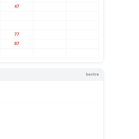
47
77
87
bentre