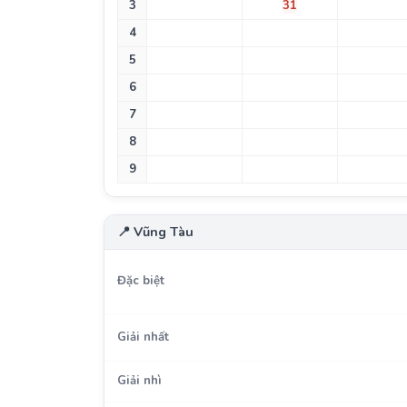
3
31
4
5
6
7
8
9
📍 Vũng Tàu
Đặc biệt
Giải nhất
Giải nhì