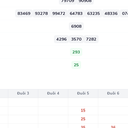
79709
90908
83469
93278
99472
64783
63235
48336
07
6908
4296
3570
7282
293
25
Đuôi 3
Đuôi 4
Đuôi 5
Đuôi 6
15
25
35
36