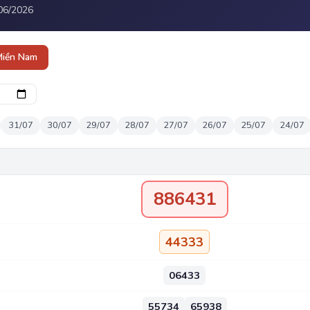
/06/2026
iền Nam
31/07
30/07
29/07
28/07
27/07
26/07
25/07
24/07
886431
44333
06433
55734
65938