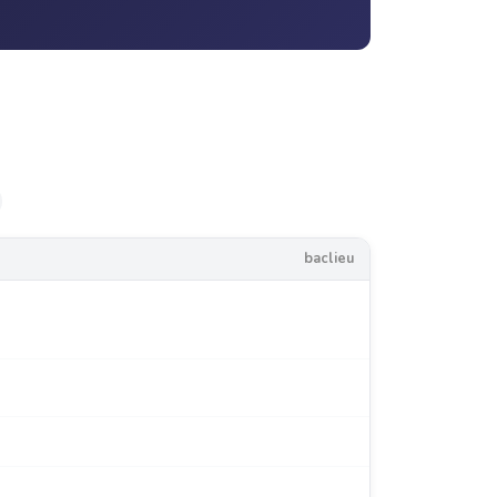
baclieu