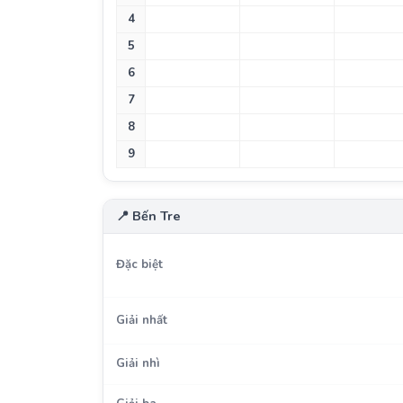
4
5
6
7
8
9
📍 Bến Tre
Đặc biệt
Giải nhất
Giải nhì