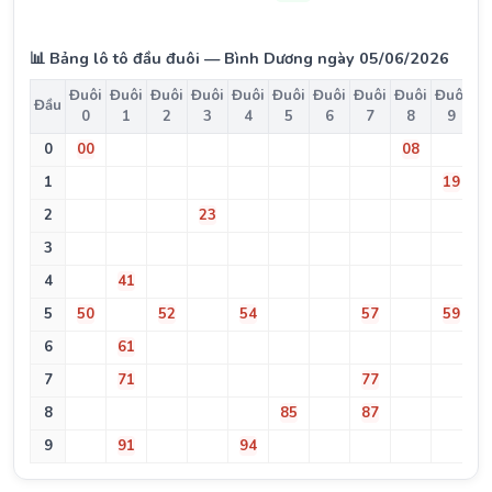
📊 Bảng lô tô đầu đuôi — Bình Dương ngày 05/06/2026
Đuôi
Đuôi
Đuôi
Đuôi
Đuôi
Đuôi
Đuôi
Đuôi
Đuôi
Đuôi
Đầu
0
1
2
3
4
5
6
7
8
9
0
00
08
1
19
2
23
3
4
41
5
50
52
54
57
59
6
61
7
71
77
8
85
87
9
91
94