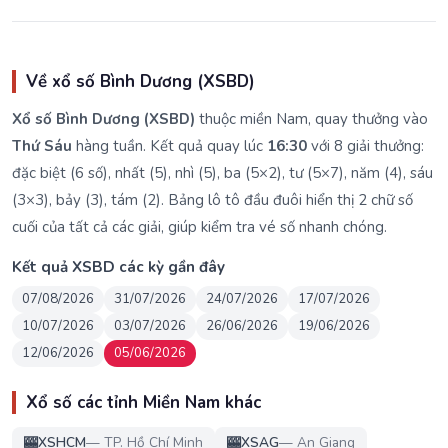
Về xổ số Bình Dương (XSBD)
Xổ số Bình Dương (XSBD)
thuộc miền Nam, quay thưởng vào
Thứ Sáu
hàng tuần. Kết quả quay lúc
16:30
với 8 giải thưởng:
đặc biệt (6 số), nhất (5), nhì (5), ba (5×2), tư (5×7), năm (4), sáu
(3×3), bảy (3), tám (2). Bảng lô tô đầu đuôi hiển thị 2 chữ số
cuối của tất cả các giải, giúp kiểm tra vé số nhanh chóng.
Kết quả XSBD các kỳ gần đây
07/08/2026
31/07/2026
24/07/2026
17/07/2026
10/07/2026
03/07/2026
26/06/2026
19/06/2026
12/06/2026
05/06/2026
Xổ số các tỉnh Miền Nam khác
🎰
XSHCM
— TP. Hồ Chí Minh
🎰
XSAG
— An Giang