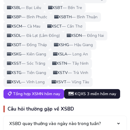
🎰
XSBL
— Bạc Liêu
🎰
XSBT
— Bến Tre
🎰
XSBP
— Bình Phước
🎰
XSBTH
— Bình Thuận
🎰
XSCM
— Cà Mau
🎰
XSCT
— Cần Thơ
🎰
XSDL
— Đà Lạt (Lâm Đồng)
🎰
XSDN
— Đồng Nai
🎰
XSDT
— Đồng Tháp
🎰
XSHG
— Hậu Giang
🎰
XSKG
— Kiên Giang
🎰
XSLA
— Long An
🎰
XSST
— Sóc Trăng
🎰
XSTN
— Tây Ninh
🎰
XSTG
— Tiền Giang
🎰
XSTV
— Trà Vinh
🎰
XSVL
— Vĩnh Long
🎰
XSVT
— Vũng Tàu
📋 Tổng hợp XSMN hôm nay
🗺️ KQXS 3 miền hôm nay
Câu hỏi thường gặp về XSBD
XSBD quay thưởng vào ngày nào trong tuần?