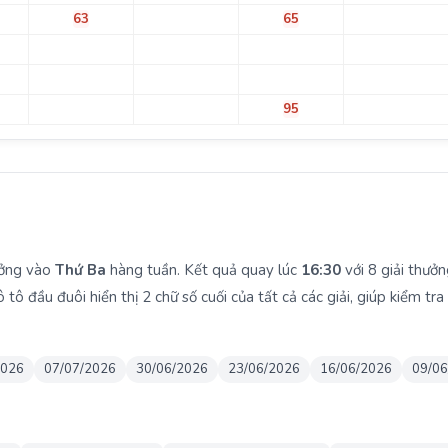
63
65
95
ưởng vào
Thứ Ba
hàng tuần. Kết quả quay lúc
16:30
với 8 giải thưởng
ô tô đầu đuôi hiển thị 2 chữ số cuối của tất cả các giải, giúp kiểm tr
2026
07/07/2026
30/06/2026
23/06/2026
16/06/2026
09/06