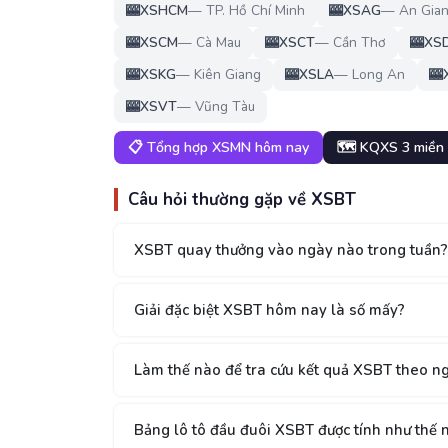
🎰
XSHCM
— TP. Hồ Chí Minh
🎰
XSAG
— An Gia
🎰
XSCM
— Cà Mau
🎰
XSCT
— Cần Thơ
🎰
XS
🎰
XSKG
— Kiên Giang
🎰
XSLA
— Long An
🎰
🎰
XSVT
— Vũng Tàu
📋 Tổng hợp XSMN hôm nay
🗺️ KQXS 3 miền
Câu hỏi thường gặp về XSBT
XSBT quay thưởng vào ngày nào trong tuần?
Giải đặc biệt XSBT hôm nay là số mấy?
Làm thế nào để tra cứu kết quả XSBT theo n
Bảng lô tô đầu đuôi XSBT được tính như thế 