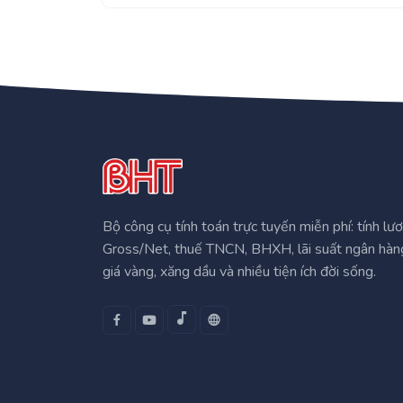
Bộ công cụ tính toán trực tuyến miễn phí: tính lư
Gross/Net, thuế TNCN, BHXH, lãi suất ngân hàn
giá vàng, xăng dầu và nhiều tiện ích đời sống.