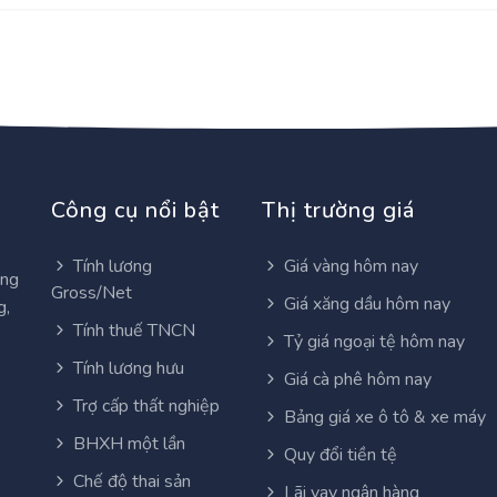
Công cụ nổi bật
Thị trường giá
Tính lương
Giá vàng hôm nay
ơng
Gross/Net
Giá xăng dầu hôm nay
g,
Tính thuế TNCN
Tỷ giá ngoại tệ hôm nay
Tính lương hưu
Giá cà phê hôm nay
Trợ cấp thất nghiệp
Bảng giá xe ô tô & xe máy
BHXH một lần
Quy đổi tiền tệ
Chế độ thai sản
Lãi vay ngân hàng