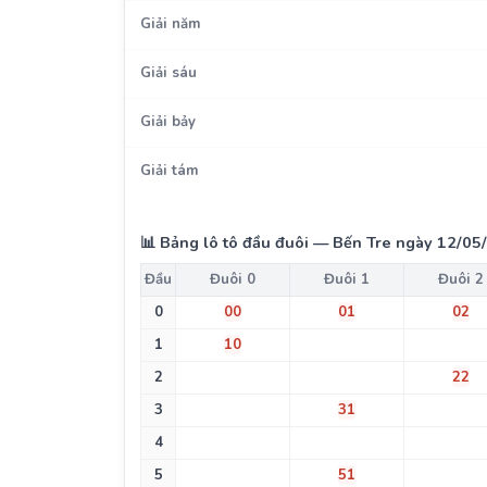
Giải năm
Giải sáu
Giải bảy
Giải tám
📊 Bảng lô tô đầu đuôi — Bến Tre ngày 12/05
Đầu
Đuôi 0
Đuôi 1
Đuôi 2
0
00
01
02
1
10
2
22
3
31
4
5
51