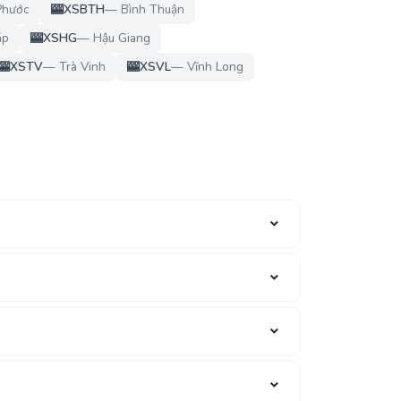
Phước
🎰
XSBTH
— Bình Thuận
áp
🎰
XSHG
— Hậu Giang
🎰
XSTV
— Trà Vinh
🎰
XSVL
— Vĩnh Long