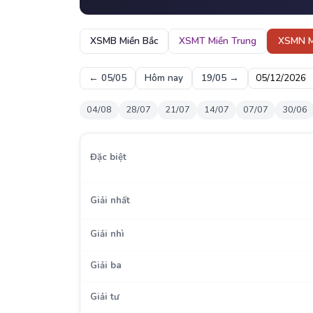
XSMB Miền Bắc
XSMT Miền Trung
XSMN M
← 05/05
Hôm nay
19/05 →
04/08
28/07
21/07
14/07
07/07
30/06
Đặc biệt
Giải nhất
Giải nhì
Giải ba
Giải tư