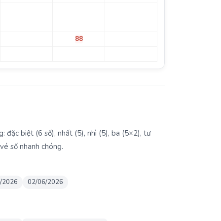
88
: đặc biệt (6 số), nhất (5), nhì (5), ba (5×2), tư
a vé số nhanh chóng.
/2026
02/06/2026