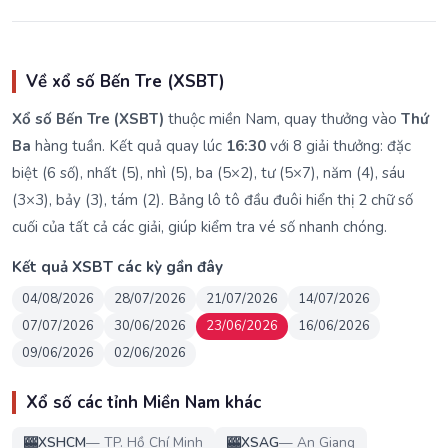
Về xổ số Bến Tre (XSBT)
Xổ số Bến Tre (XSBT)
thuộc miền Nam, quay thưởng vào
Thứ
Ba
hàng tuần. Kết quả quay lúc
16:30
với 8 giải thưởng: đặc
biệt (6 số), nhất (5), nhì (5), ba (5×2), tư (5×7), năm (4), sáu
(3×3), bảy (3), tám (2). Bảng lô tô đầu đuôi hiển thị 2 chữ số
cuối của tất cả các giải, giúp kiểm tra vé số nhanh chóng.
Kết quả XSBT các kỳ gần đây
04/08/2026
28/07/2026
21/07/2026
14/07/2026
07/07/2026
30/06/2026
23/06/2026
16/06/2026
09/06/2026
02/06/2026
Xổ số các tỉnh Miền Nam khác
🎰
XSHCM
— TP. Hồ Chí Minh
🎰
XSAG
— An Giang