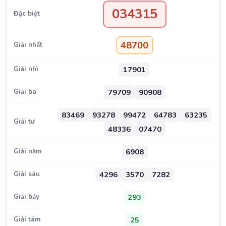
034315
Đặc biệt
48700
Giải nhất
Giải nhì
17901
Giải ba
79709
90908
83469
93278
99472
64783
63235
Giải tư
48336
07470
Giải năm
6908
Giải sáu
4296
3570
7282
Giải bảy
293
Giải tám
25