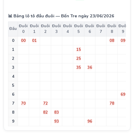
📊 Bảng lô tô đầu đuôi — Bến Tre ngày 23/06/2026
Đuôi
Đuôi
Đuôi
Đuôi
Đuôi
Đuôi
Đuôi
Đuôi
Đuôi
Đuôi
Đầu
0
1
2
3
4
5
6
7
8
9
0
00
01
08
09
1
15
2
25
3
35
36
4
5
6
69
7
70
72
78
8
82
83
9
93
96