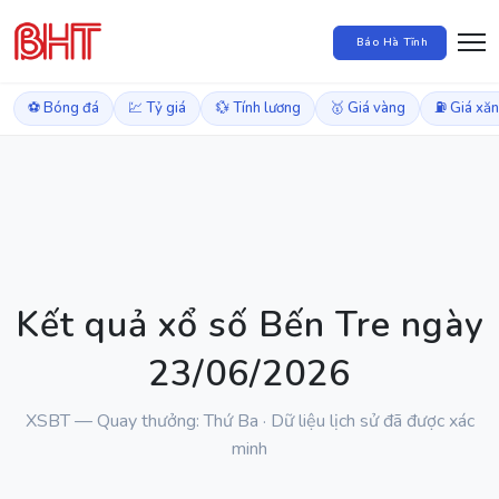
Báo Hà Tĩnh
⚽ Bóng đá
💹 Tỷ giá
💱 Tính lương
🥇 Giá vàng
⛽ Giá xă
Kết quả xổ số Bến Tre ngày
23/06/2026
XSBT — Quay thưởng: Thứ Ba · Dữ liệu lịch sử đã được xác
minh