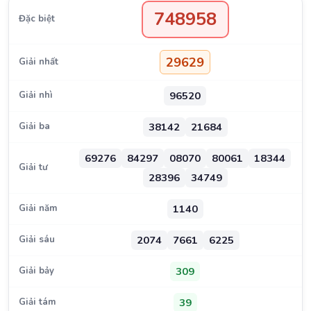
748958
Đặc biệt
29629
Giải nhất
Giải nhì
96520
Giải ba
38142
21684
69276
84297
08070
80061
18344
Giải tư
28396
34749
Giải năm
1140
Giải sáu
2074
7661
6225
Giải bảy
309
Giải tám
39