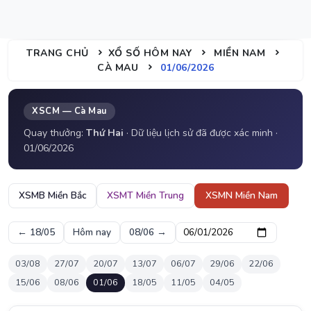
TRANG CHỦ
XỔ SỐ HÔM NAY
MIỀN NAM
CÀ MAU
01/06/2026
XSCM — Cà Mau
Quay thưởng:
Thứ Hai
· Dữ liệu lịch sử đã được xác minh ·
01/06/2026
XSMB Miền Bắc
XSMT Miền Trung
XSMN Miền Nam
← 18/05
Hôm nay
08/06 →
03/08
27/07
20/07
13/07
06/07
29/06
22/06
15/06
08/06
01/06
18/05
11/05
04/05