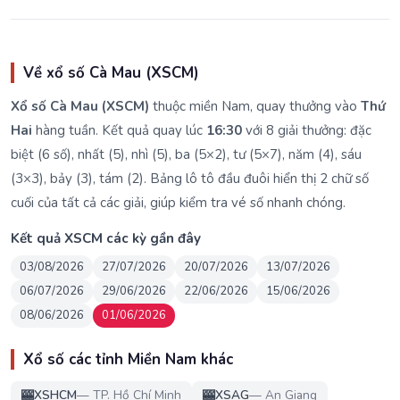
Về xổ số Cà Mau (XSCM)
Xổ số Cà Mau (XSCM)
thuộc miền Nam, quay thưởng vào
Thứ
Hai
hàng tuần. Kết quả quay lúc
16:30
với 8 giải thưởng: đặc
biệt (6 số), nhất (5), nhì (5), ba (5×2), tư (5×7), năm (4), sáu
(3×3), bảy (3), tám (2). Bảng lô tô đầu đuôi hiển thị 2 chữ số
cuối của tất cả các giải, giúp kiểm tra vé số nhanh chóng.
Kết quả XSCM các kỳ gần đây
03/08/2026
27/07/2026
20/07/2026
13/07/2026
06/07/2026
29/06/2026
22/06/2026
15/06/2026
08/06/2026
01/06/2026
Xổ số các tỉnh Miền Nam khác
🎰
XSHCM
— TP. Hồ Chí Minh
🎰
XSAG
— An Giang