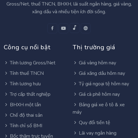
Gross/Net, thuế TNCN, BHXH, lãi suất ngân hàng, giá vàng,
xăng dầu và nhiều tiện ích đời sống.
Công cụ nổi bật
Thị trường giá
Tính lương Gross/Net
Giá vàng hôm nay
Tính thuế TNCN
Giá xăng dầu hôm nay
Tính lương hưu
Tỷ giá ngoại tệ hôm nay
Trợ cấp thất nghiệp
Giá cà phê hôm nay
BHXH một lần
Bảng giá xe ô tô & xe
máy
Chế độ thai sản
Quy đổi tiền tệ
Tính chỉ số BMI
Lãi vay ngân hàng
Bốc thăm trực tuyến